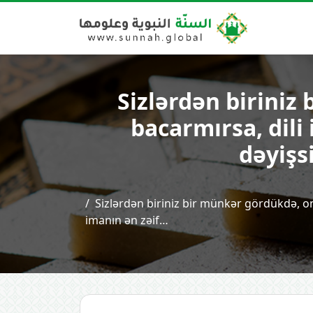
Sizlərdən biriniz 
bacarmırsa, dili 
dəyişs
Sizlərdən biriniz bir münkər gördükdə, onu 
imanın ən zəif…