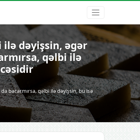
 ilə dəyişsin, əgər
armırsa, qəlbi ilə
cəsidir
 da bacarmırsa, qəlbi ilə dəyişsin, bu isə