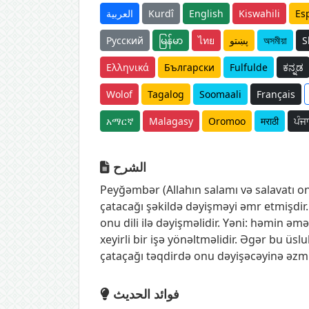
العربية
Kurdî
English
Kiswahili
Es
Русский
မြန်မာ
ไทย
پښتو
অসমীয়া
S
Ελληνικά
Български
Fulfulde
ಕನ್ನಡ
Wolof
Tagalog
Soomaali
Français
አማርኛ
Malagasy
Oromoo
मराठी
ਪੰਜ
الشرح
Peyğəmbər (Allahın salamı və salavatı 
çatacağı şəkildə dəyişməyi əmr etmişdir.
onu dili ilə dəyişməlidir. Yəni: həmin əm
xeyirli bir işə yönəltməlidir. Əgər bu üs
çataçağı təqdirdə onu dəyişəcəyinə əzm 
فوائد الحديث