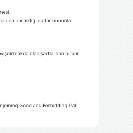
məsi.
man da bacardığı qədər bununla
şdirməkdə olan şərtlərdən biridir.
Enjoining Good and Forbidding Evil