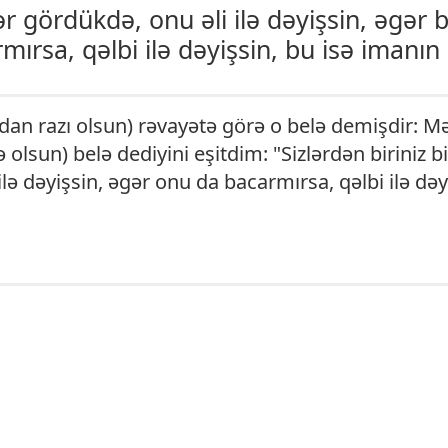
r gördükdə, onu əli ilə dəyişsin, əgər ba
ırsa, qəlbi ilə dəyişsin, bu isə imanın 
dan razı olsun) rəvayətə görə o belə demişdir: Mə
 olsun) belə dediyini eşitdim: "Sizlərdən biriniz 
ilə dəyişsin, əgər onu da bacarmırsa, qəlbi ilə dəy