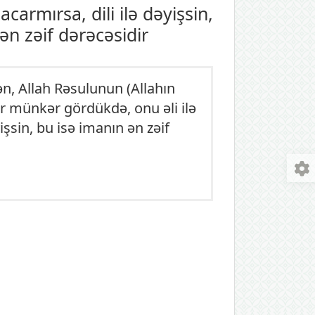
carmırsa, dili ilə dəyişsin,
ən zəif dərəcəsidir
n, Allah Rəsulunun (Allahın
bir münkər gördükdə, onu əli ilə
işsin, bu isə imanın ən zəif