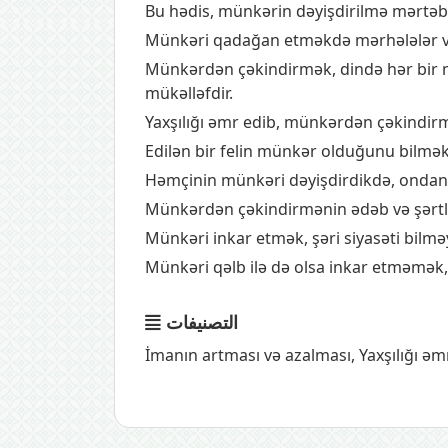
Bu hədis, münkərin dəyişdirilmə mərtəbə
Münkəri qadağan etməkdə mərhələlər və 
Münkərdən çəkindirmək, dində hər bir 
mükəlləfdir.
Yaxşılığı əmr edib, münkərdən çəkindirmə
Edilən bir felin münkər olduğunu bilmə
Həmçinin münkəri dəyişdirdikdə, ondan 
Münkərdən çəkindirmənin ədəb və şərtlər
Münkəri inkar etmək, şəri siyasəti bilməy
Münkəri qəlb ilə də olsa inkar etməmək, 
التصنيفات
İmanın artması və azalması
,
Yaxşılığı ə