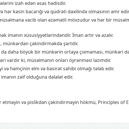
lərini izah edən əsas hədisdir.
hər kəsin bacarığı və qüdrəti daxilində olmasının əmr edi
müsəlmana vacib olan əzəmətli mövzudur və hər bir müsəl
k imanın xüsusiyyətlərindəndir. İman artır və azalır.
k, münkərdən çəkindirməkdə şərtdir.
da daha böyük bir münkərin ortaya çıxmaması, münkəri dəyi
i vardır ki, müsəlmanın onları öyrənməsi lazımdır.
i və həmçinin elm və bəsirət sahibi olmağı tələb edir.
imanın zəif olduğuna dəlalət edir.
mr etməyin və pislikdən çəkindirməyin hökmü
,
Principles of 