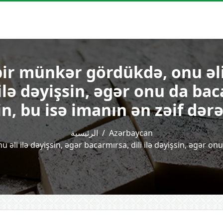
bir münkər gördükdə, onu əli
ilə dəyişsin, əgər onu da bac
in, bu isə imanın ən zəif dərə
الرئيسية
Azərbaycan
əli ilə dəyişsin, əgər bacarmırsa, dili ilə dəyişsin, əgər onu