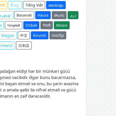
िन्दी
සිංහල
Tiếng Việt
മലയാളം
ئۇيغۇرچ
Bosanski
Hausa
తెలుగు
دری
и
тоҷикӣ
O‘zbek
नेपाली
Moore
Magyar
中文
Kirundi
ភាសាខ្មែរ
urmancî
日本語
qadağan etdiyi hər bir münkəri gücü
yişməsi vacibdir. Əgər bunu bacarmazsa,
rini bəyan etməli və onu, bu şərin əvəzinə
: o əmələ qəlbi ilə nifrət etməli və gücü
manın ən zəif dərəcəsidir.