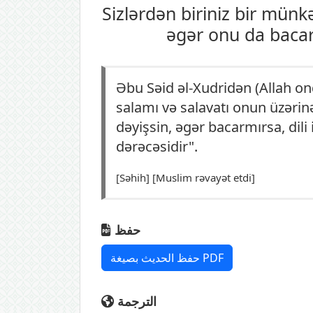
Sizlərdən biriniz bir münkə
əgər onu da bacarm
Əbu Səid əl-Xudridən (Allah on
salamı və salavatı onun üzərinə
dəyişsin, əgər bacarmırsa, dili 
dərəcəsidir".
[Səhih] [Muslim rəvayət etdi]
حفظ
حفظ الحديث بصيغة PDF
الترجمة