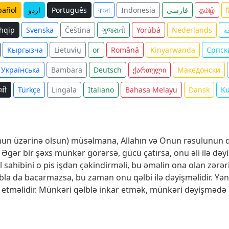
pañol
اردو
Português
বাংলা
Indonesia
فارسی
தமிழ்
ह
hqip
Svenska
Čeština
ગુજરાતી
Yorùbá
Nederlands
ە
Кыргызча
Lietuvių
or
Română
Kinyarwanda
Српск
Українська
Bambara
Deutsch
ქართული
Македонски
ਾਬੀ
Türkçe
Lingala
Italiano
Bahasa Melayu
Dansk
K
onun üzərinə olsun) müsəlmana, Allahın və Onun rəsulunun 
 Əgər bir şəxs münkər görərsə, gücü çatırsa, onu əli ilə də
əl sahibini o pis işdən çəkindirməli, bu əməlin ona olan zərə
lubla da bacarmazsa, bu zaman onu qəlbi ilə dəyişməlidir. Yəni
etməlidir. Münkəri qəlblə inkar etmək, münkəri dəyişmədə i