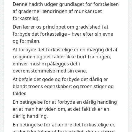
Denne ḥadīth udgør grundlaget for forståelsen
af graderne i ændringen af munkar (det
forkastelig).
Den lærer os princippet om gradvished i at
forbyde det forkastelige – hver efter sin evne
og formåen.
At forbyde det forkastelige er en mægtig del af
religionen og det falder ikke bort fra nogen;
enhver muslim pålægges det i
overensstemmelse med sin evne.
At befale det gode og forbyde det dårlig er
blandt troens egenskaber; og troen stiger og
falder.
En betingelse for at forbyde en dårlig handling
er, at man har viden om, at det faktisk er en
dårlig handling.
En betingelse for at ændre det forkastelige er,
at der ikke følger et forkasteligt, der er større