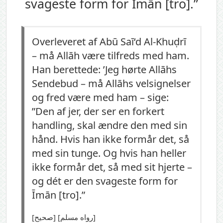
svageste form for Īmān [tro].”
Overleveret af Abū Saī‘d Al-Khuḍrī
– må Allāh være tilfreds med ham.
Han berettede: ’Jeg hørte Allāhs
Sendebud – må Allāhs velsignelser
og fred være med ham – sige:
”Den af jer, der ser en forkert
handling, skal ændre den med sin
hånd. Hvis han ikke formår det, så
med sin tunge. Og hvis han heller
ikke formår det, så med sit hjerte –
og dét er den svageste form for
Īmān [tro].”
[صحيح] [رواه مسلم]