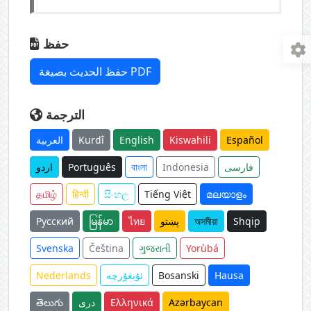
حفظ
حفظ الحديث بصيغة PDF
الترجمة
العربية
Kurdî
English
Kiswahili
Español
اردو
Português
বাংলা
Indonesia
فارسی
தமிழ்
हिन्दी
සිංහල
Tiếng Việt
മലയാളം
Русский
မြန်မာ
ไทย
پښتو
অসমীয়া
Shqip
Svenska
Čeština
ગુજરાતી
Yorùbá
Nederlands
ئۇيغۇرچە
Bosanski
Hausa
తెలుగు
دری
Ελληνικά
Azərbaycan