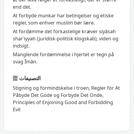
end det.
At forbyde munkar har betingelser og etiske
regler, som enhver muslim bør lære.
At fordømme det forkastelige kræver siyāsah
sharʿiyyah (juridisk-politisk klogskab), viden og
indsigt.
Manglende fordømmelse i hjertet er tegn på
svag Īmān.
التصنيفات
Stigning og formindskelse i troen
,
Regler for At
Påbyde Det Gode og Forbyde Det Onde
,
Principles of Enjoining Good and Forbidding
Evil