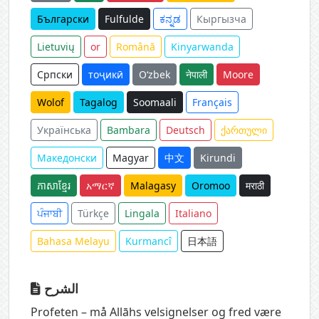
Български
Fulfulde
ಕನ್ನಡ
Кыргызча
Lietuvių
or
Română
Kinyarwanda
Српски
тоҷикӣ
O‘zbek
नेपाली
Moore
Wolof
Tagalog
Soomaali
Français
Українська
Bambara
Deutsch
ქართული
Македонски
Magyar
中文
Kirundi
ភាសាខ្មែរ
አማርኛ
Malagasy
Oromoo
मराठी
ਪੰਜਾਬੀ
Türkçe
Lingala
Italiano
Bahasa Melayu
Kurmancî
日本語
الشرح
Profeten – må Allāhs velsignelser og fred være