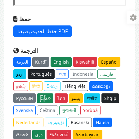
حفظ
حفظ الحديث بصيغة PDF
الترجمة
العربية
Kurdî
English
Kiswahili
Español
اردو
Português
বাংলা
Indonesia
فارسی
தமிழ்
हिन्दी
සිංහල
Tiếng Việt
മലയാളം
Русский
မြန်မာ
ไทย
پښتو
অসমীয়া
Shqip
Svenska
Čeština
ગુજરાતી
Yorùbá
Nederlands
ئۇيغۇرچە
Bosanski
Hausa
తెలుగు
دری
Ελληνικά
Azərbaycan