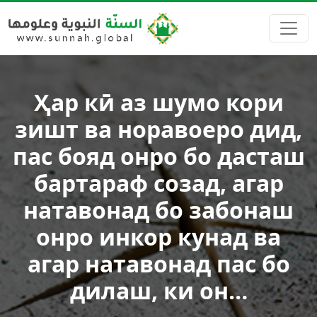
Ҳар кӣ аз шумо кори
зишт ва норавоеро дид,
пас бояд онро бо дасташ
бартараф созад, агар
натавонад бо забонаш
онро инкор кунад ва
агар натавонад пас бо
дилаш, ки он…