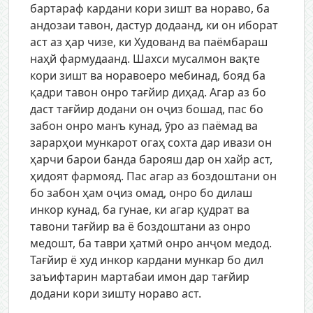
бартараф кардани кори зишт ва нораво, ба
андозаи тавон, дастур додаанд, ки он иборат
аст аз ҳар чизе, ки Худованд ва паёмбараш
наҳй фармудаанд. Шахси мусалмон вақте
кори зишт ва норавоеро мебинад, бояд ба
қадри тавон онро тағйир диҳад. Агар аз бо
даст тағйир додани он оҷиз бошад, пас бо
забон онро манъ кунад, ӯро аз паёмад ва
зарарҳои мункарот огаҳ сохта дар ивази он
ҳарчи барои банда барояш дар он хайр аст,
ҳидоят фармояд. Пас агар аз боздоштани он
бо забон ҳам оҷиз омад, онро бо дилаш
инкор кунад, ба гунае, ки агар қудрат ва
тавони тағйир ва ё боздоштани аз онро
медошт, ба таври ҳатмӣ онро анҷом медод.
Тағйир ё худ инкор кардани мункар бо дил
заъифтарин мартабаи имон дар тағйир
додани кори зишту нораво аст.