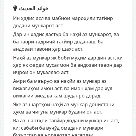
فوائد الحديث
Ин ҳадис асл ва мабнои мароҳили тағйир
додани мункарот аст.
Дар ин ҳадис дастур ба наҳй аз мункарот, ва
ба таври тадриҷӣ тағйир доданаш, ба
андозаи тавони ҳар шахс аст.
Наҳй аз мункар як боби муҳим дар дин аст, ки
ҳар як фарди мусалмон ба андозаи тавон дар
иҷрои он мукаллаф аст.
Амри ба маъруф ва наҳйи аз мункар аз
вижагиҳои имон аст, ва имон ҳам дар худ
вижагии зиёд ва кам шуданро дорад.
Яке аз шартҳои наҳй аз мункар донистани
ҳукм ва чигуна мункар будани он аст.
Ва аз шартҳои тағйир додани мункар ин аст,
ки: сабаби ба вуҷӯд омадани мункари
бузургтар ва норавотар нагардад.