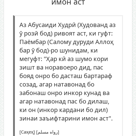
имон аст
Аз Абусаиди Худрӣ (Худованд аз
ӯ розӣ бод) ривоят аст, ки гуфт:
Паёмбар (Салому дуруди Аллоҳ
бар ӯ бод)-ро шунидам, ки
мегуфт: "Ҳар кӣ аз шумо кори
зишт ва норавоеро дид, пас
бояд онро бо дасташ бартараф
созад, агар натавонад бо
забонаш онро инкор кунад ва
агар натавонад пас бо дилаш,
ки он (инкор кардани бо дил)
зинаи заъифтарини имон аст".
[Саҳеҳ] [رواه مسلم]