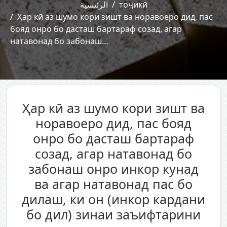
الرئيسية
тоҷикӣ
Ҳар кӣ аз шумо кори зишт ва норавоеро дид, пас
бояд онро бо дасташ бартараф созад, агар
натавонад бо забонаш…
Ҳар кӣ аз шумо кори зишт ва
норавоеро дид, пас бояд
онро бо дасташ бартараф
созад, агар натавонад бо
забонаш онро инкор кунад
ва агар натавонад пас бо
дилаш, ки он (инкор кардани
бо дил) зинаи заъифтарини