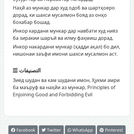
Наҳй аз мункар дар худ одоб ва шартҳоеро
дорад, ки шахси мусалмон бояд аз онҳо
бохабар бошад.
Инкор кардани мункар дар навбати худ ниёз
ба зиракии шаръӣ ва илму фаҳмиш дорад.
Инкор накардани мункар (ҳадди ақал) бо дил,
нишонаи заъфи имони шахси мусалмон аст.
التصنيفات
Зиёд шудан ва кам шудани имон
,
Ҳукми амри
ба маъруф ва наҳйи аз мункар
,
Principles of
Enjoining Good and Forbidding Evil
Facebook
Twitter
WhatsApp
Pinterest