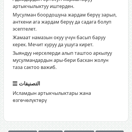
артыкчылыктуу иштерден.
Мусулман боордошуна жардам берүү зарыл,
анткени ага жардам берүү да садага болуп
эсептелет.
Жамаат намазын окуу үчүн басып баруу
керек. Мечит куруу да ушуга кирет.
Зыяндуу нерселерди алып таштоо аркылуу
мусулмандардын ары-бери баскан жолун
таза сактоо важиб.
التصنيفات
Исламдын артыкчылыктары жана
өзгөчөлүктөрү