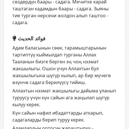
сөздөрдүн баары - садага. Мечитке карай
таштаган кадамдын баары - садага. Зыяны
тие турган нерсени жолдон алып таштоо -
садага.
فوائد الحديث
Адам баласынын сөөк, тарамыштарынын
тартиптүү кыймылдап турганы Аллах
Тааланын бизге берген эң чоң нээмат
жакшылыгы. Ошон үчүн Аллахтын бул
жакшылыгына шүгүр кылып, ар бир мүчөгө
өзүнчө садага берилүүсү тийиш.
Аллахтын нээмат жакшылыгы дайыма уланып
туруусу үчүн күн сайын ага жаңылап шүгүр
кылуу керек.
Күн сайын нафил ибадаттарды аткарып,
садагаларды берип туруу керек.
Адамдардын ортосун жараштыруу -