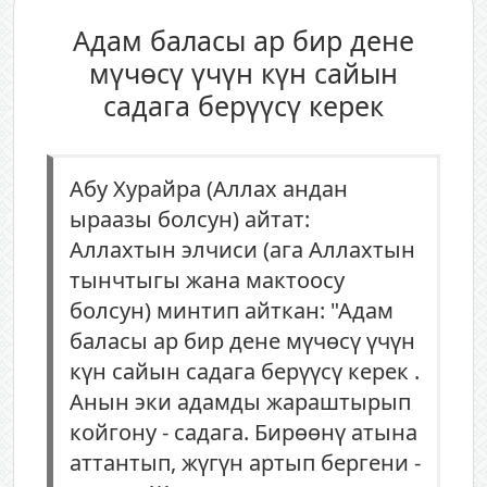
Адам баласы ар бир дене
мүчөсү үчүн күн сайын
садага берүүсү керек
Абу Хурайра (Аллах андан
ыраазы болсун) айтат:
Аллахтын элчиси (ага Аллахтын
тынчтыгы жана мактоосу
болсун) минтип айткан: "Адам
баласы ар бир дене мүчөсү үчүн
күн сайын садага берүүсү керек .
Анын эки адамды жараштырып
койгону - садага. Бирөөнү атына
аттантып, жүгүн артып бергени -