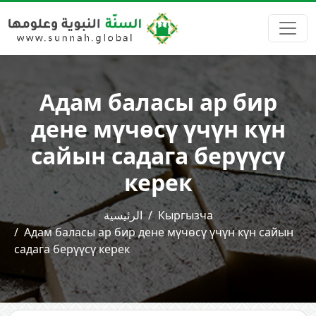
Адам баласы ар бир
дене мүчөсү үчүн күн
сайын садага берүүсү
керек
الرئيسية
Кыргызча
Адам баласы ар бир дене мүчөсү үчүн күн сайын
садага берүүсү керек