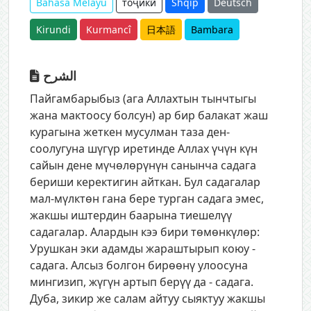
Bahasa Melayu
тоҷикӣ
Shqip
Deutsch
Kirundi
Kurmancî
日本語
Bambara
الشرح
Пайгамбарыбыз (ага Аллахтын тынчтыгы
жана мактоосу болсун) ар бир балакат жаш
курагына жеткен мусулман таза ден-
соолугуна шүгүр иретинде Аллах үчүн күн
сайын дене мүчөлөрүнүн санынча садага
бериши керектигин айткан. Бул садагалар
мал-мүлктөн гана бере турган садага эмес,
жакшы иштердин баарына тиешелүү
садагалар. Алардын кээ бири төмөнкүлөр:
Урушкан эки адамды жараштырып коюу -
садага. Алсыз болгон бирөөнү улоосуна
мингизип, жүгүн артып берүү да - садага.
Дуба, зикир же салам айтуу сыяктуу жакшы