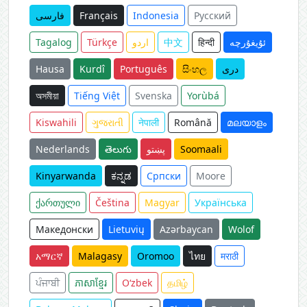
فارسی
Français
Indonesia
Русский
Tagalog
Türkçe
اردو
中文
हिन्दी
ئۇيغۇرچە
Hausa
Kurdî
Português
සිංහල
دری
অসমীয়া
Tiếng Việt
Svenska
Yorùbá
Kiswahili
ગુજરાતી
नेपाली
Română
മലയാളം
Nederlands
తెలుగు
پښتو
Soomaali
Kinyarwanda
ಕನ್ನಡ
Српски
Moore
ქართული
Čeština
Magyar
Українська
Македонски
Lietuvių
Azərbaycan
Wolof
አማርኛ
Malagasy
Oromoo
ไทย
मराठी
ਪੰਜਾਬੀ
ភាសាខ្មែរ
O‘zbek
தமிழ்