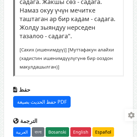
садага. Жакшы сөз - садага.
Намаз окуу үчүн мечитке
таштаган ар бир кадам - садага.
Жолду зыяндуу нерседен
тазалоо - садага".
[Сахих (ишенимдүү)] [Муттафакун алайхи
(хадистин ишенимдүүлүгүнө бир ооздон
макулдашылган)]
حفظ
حفظ الحديث بصيغة PDF
الترجمة
العربية
বাংলা
Bosanski
English
Español