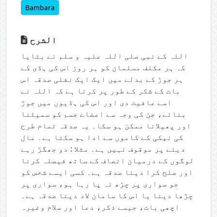
Bambara
الشرح
اللہ کے نبی صلی اللہ علیہ و سلم نے بتایا
کہ ہر مکلف مسلمان کو ہر روز اس کی ہڈی کے
ہر جوڑ کے بدلے میں ایک ایک نفلی صدقہ اس
بات کے شکر کے طور پر کرنا ہے کہ اللہ نے
اسے عافیت دی اور اس کی ہڈیوں میں جوڑ
بنائے، جن کی وجہ سے اعضاے جسم کو سمیٹنا
اور پھیلانا ممکن ہو سکا۔ یہ صدقہ تمام طرح
کی نیکی کے کاموں سے ادا ہو سکتا ہے۔ مال
دینے پر موقوف نہيں ہے۔ مثلا : دو جھگڑ رہے
لوگوں کے درمیان انصاف کے ساتھ فیصلہ کرنا
اور صلح کرا دینا صدقہ ہے۔ کسی ایسے شخص کو
جو سواری پر چڑھ نہ پا رہا ہو، سواری پر
چڑھا دینا یا اس کا سامان لاد دینا صدقہ ہے۔
اچھی بات، جیسے ذکر، دعا اور سلام وغیرہ