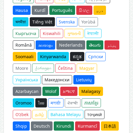
دری
සිංහල
Português
Kurdî
Hausa
অসমীয়া
Tiếng Việt
Svenska
Yorùbá
Кыргызча
Kiswahili
ગુજરાતી
नेपाली
پښتو
తెలుగు
Nederlands
മലയാളം
Română
Soomaali
Kinyarwanda
ಕನ್ನಡ
Српски
Moore
ქართული
Čeština
Magyar
Українська
Македонски
Lietuvių
Azərbaycan
Wolof
አማርኛ
Malagasy
Oromoo
ไทย
मराठी
ਪੰਜਾਬੀ
ភាសាខ្មែរ
O‘zbek
தமிழ்
Bahasa Melayu
тоҷикӣ
Shqip
Deutsch
Kirundi
Kurmancî
日本語