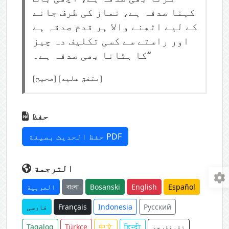
کہنا صدقہ ہے، نماز کی طرف جانے
کے لیے اٹھنے والا ہر قدم صدقہ ہے
اور راستے سے کسی تکلیف دہ چیز
کا ہٹانا بھی صدقہ ہے۔“
[صحيح] [متفق عليه]
حفظ
حفظ الحديث بصيغة PDF
الترجمة
Español
English
Bosanski
বাংলা
العربية
Русский
Indonesia
Français
فارسی
ئۇيغۇرچە
हिन्दी
中文
Türkçe
Tagalog