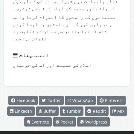
نماز باجماعت میں شریک ہونے، اس کے لیے چل
کر جانے اور مسجد کو آباد کرنے کی ترغیب۔
مسلمانوں کے راستوں کا احترام کرنا واجب
ہے، بایں طور کہ ان راستوں پر ایسا کوئی
کام نہ کیا جائے، جس سے ان کو تکلیف یا
نقصان پہنچے۔
التصنيفات
اسلام کی فضیلت اور اس کی خوبیاں
Facebook
Twitter
WhatsApp
Pinterest
LinkedIn
Buffer
Tumblr
Reddit
Mix
Evernote
Pocket
Wordpress