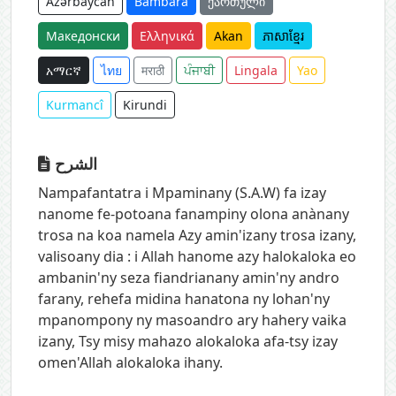
Azərbaycan
Bambara
ქართული
Македонски
Ελληνικά
Akan
ភាសាខ្មែរ
አማርኛ
ไทย
मराठी
ਪੰਜਾਬੀ
Lingala
Yao
Kurmancî
Kirundi
الشرح
Nampafantatra i Mpaminany (S.A.W) fa izay
nanome fe-potoana fanampiny olona anànany
trosa na koa namela Azy amin'izany trosa izany,
valisoany dia : i Allah hanome azy halokaloka eo
ambanin'ny seza fiandrianany amin'ny andro
farany, rehefa midina hanatona ny lohan'ny
mpanompony ny masoandro ary hahery vaika
izany, Tsy misy mahazo alokaloka afa-tsy izay
omen'Allah alokaloka ihany.