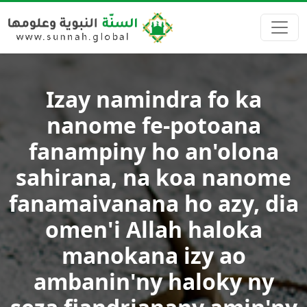
Izay namindra fo ka
nanome fe-potoana
fanampiny ho an'olona
sahirana, na koa nanome
fanamaivanana ho azy, dia
omen'i Allah haloka
manokana izy ao
ambanin'ny haloky ny