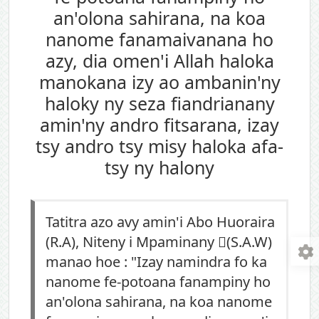
an'olona sahirana, na koa
nanome fanamaivanana ho
azy, dia omen'i Allah haloka
manokana izy ao ambanin'ny
haloky ny seza fiandrianany
amin'ny andro fitsarana, izay
tsy andro tsy misy haloka afa-
tsy ny halony
Tatitra azo avy amin'i Abo Huoraira
(R.A), Niteny i Mpaminany (ٍS.A.W)
manao hoe : "Izay namindra fo ka
nanome fe-potoana fanampiny ho
an'olona sahirana, na koa nanome