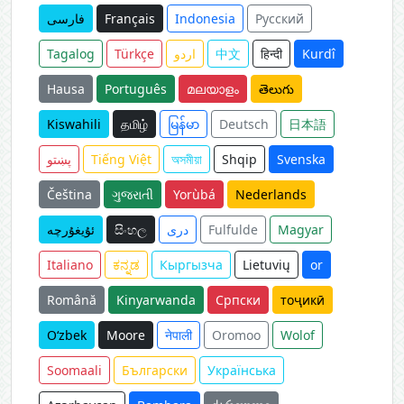
فارسی
Français
Indonesia
Русский
Tagalog
Türkçe
اردو
中文
हिन्दी
Kurdî
Hausa
Português
മലയാളം
తెలుగు
Kiswahili
தமிழ்
မြန်မာ
Deutsch
日本語
پښتو
Tiếng Việt
অসমীয়া
Shqip
Svenska
Čeština
ગુજરાતી
Yorùbá
Nederlands
ئۇيغۇرچە
සිංහල
دری
Fulfulde
Magyar
Italiano
ಕನ್ನಡ
Кыргызча
Lietuvių
or
Română
Kinyarwanda
Српски
тоҷикӣ
O‘zbek
Moore
नेपाली
Oromoo
Wolof
Soomaali
Български
Українська