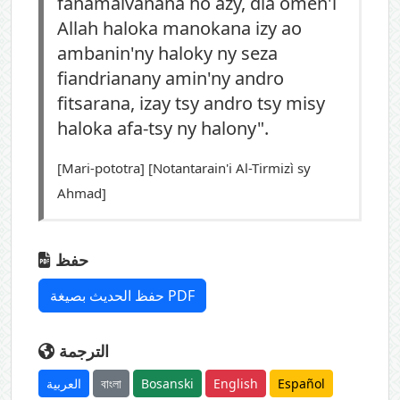
fanamaivanana ho azy, dia omen'i
Allah haloka manokana izy ao
ambanin'ny haloky ny seza
fiandrianany amin'ny andro
fitsarana, izay tsy andro tsy misy
haloka afa-tsy ny halony".
[Mari-pototra] [Notantarain'i Al-Tirmizì sy
Ahmad]
حفظ
حفظ الحديث بصيغة PDF
الترجمة
العربية
বাংলা
Bosanski
English
Español