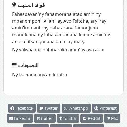
فوائد الحديث
Fahasoavan'ny fanamorana atao amin'ny
mpanompon'i Allah ilay Avo Tsitoha, ary iray
amin’ireo antony hahazoana famonjena
manoloana ny fahasahiranana lehibe amin'ny
andro fitsanganana amin’ny maty.
Ny valisoa dia mifanaraka amin'ny asa atao.
التصنيفات
Ny fiainana any an-koatra
Facebook
Twitter
WhatsApp
Pinterest
LinkedIn
Buffer
Tumblr
Reddit
Mix