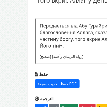
того вкриє Аллаг у День 
Передається від Абу Гурайр
благословення Аллага, сказ
частину боргу, того вкриє Ал
Його тіні».
[صحيح] [رواه الترمذي وأحمد]
حفظ
حفظ الحديث بصيغة PDF
الترجمة