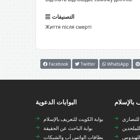
التصنيفات
Життя після смерті
Facebook
Twitter
WhatsApp
 بالإسلام
البوابات الدعوية
 للنصارى
بوابة الكويت للتعريف بالإسلام
للملحدين
بوابة الباحث عن الحقيقة
 للهندوس
بطاقات الواتس آب والشبكات