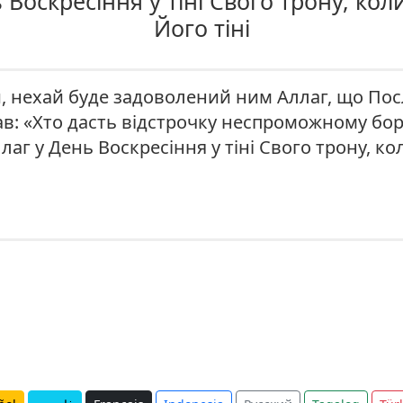
Воскресіння у тіні Свого трону, коли
Його тіні
и, нехай буде задоволений ним Аллаг, що Пос
ав: «Хто дасть відстрочку неспроможному б
лаг у День Воскресіння у тіні Свого трону, кол