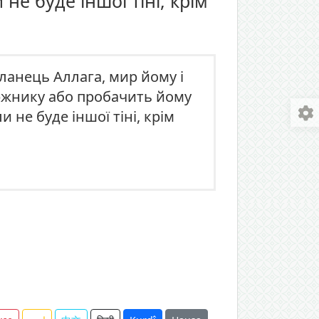
 не буде іншої тіні, крім
ланець Аллага, мир йому і
оржнику або пробачить йому
и не буде іншої тіні, крім