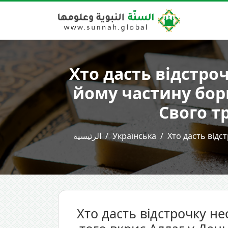
Хто дасть відстр
йому частину борг
Свого тр
الرئيسية
Українська
Хто дасть від
Хто дасть відстрочку 