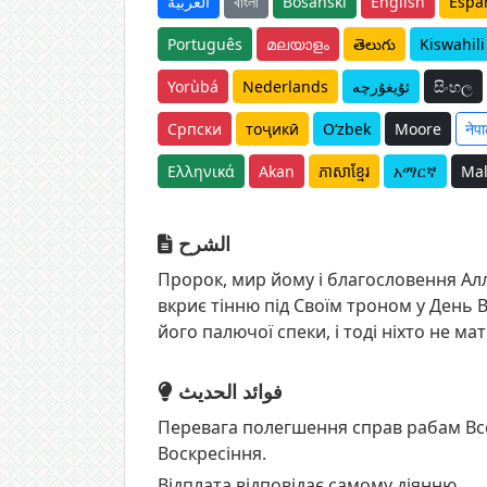
العربية
বাংলা
Bosanski
English
Espa
Português
മലയാളം
తెలుగు
Kiswahili
Yorùbá
Nederlands
ئۇيغۇرچە
සිංහල
Српски
тоҷикӣ
O‘zbek
Moore
नेपा
Ελληνικά
Akan
ភាសាខ្មែរ
አማርኛ
Mal
الشرح
Пророк, мир йому і благословення Алл
вкриє тінню під Своїм троном у День 
його палючої спеки, і тоді ніхто не ма
فوائد الحديث
Перевага полегшення справ рабам Всемо
Воскресіння.
Відплата відповідає самому діянню.