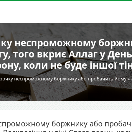
очку неспроможному боржн
у, того вкриє Аллаг у День 
ону, коли не буде іншої ті
строчку неспроможному боржнику або пробачить йому час
неспроможному боржнику або пробачи