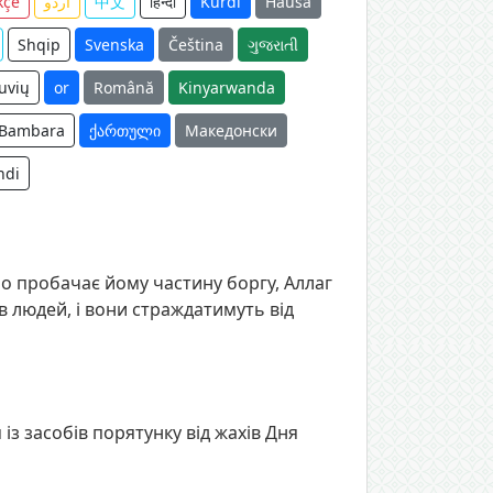
kçe
اردو
中文
हिन्दी
Kurdî
Hausa
Shqip
Svenska
Čeština
ગુજરાતી
tuvių
or
Română
Kinyarwanda
Bambara
ქართული
Македонски
ndi
бо пробачає йому частину боргу, Аллаг
в людей, і вони страждатимуть від
із засобів порятунку від жахів Дня