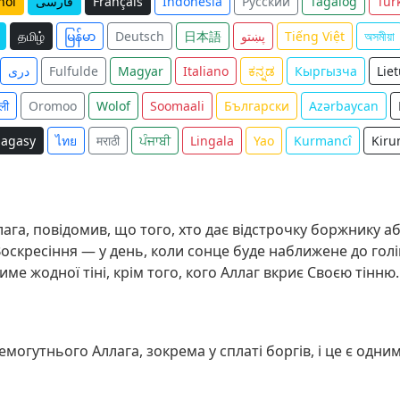
ñol
فارسی
Français
Indonesia
Русский
Tagalog
Tür
தமிழ்
မြန်မာ
Deutsch
日本語
پښتو
Tiếng Việt
অসমীয়া
دری
Fulfulde
Magyar
Italiano
ಕನ್ನಡ
Кыргызча
Lie
ली
Oromoo
Wolof
Soomaali
Български
Azərbaycan
agasy
ไทย
मराठी
ਪੰਜਾਬੀ
Lingala
Yao
Kurmancî
Kiru
ага, повідомив, що того, хто дає відстрочку боржнику а
Воскресіння — у день, коли сонце буде наближене до голі
тиме жодної тіні, крім того, кого Аллаг вкриє Своєю тінню.
гутнього Аллага, зокрема у сплаті боргів, і це є одним 