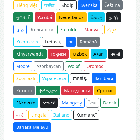
Tiếng Việt
অসমীয়া
Shqip
Svenska
Čeština
ગુજરાતી
Yorùbá
Nederlands
සිංහල
தமிழ்
دری
Български
Fulfulde
Magyar
ಕನ್ನಡ
Кыргызча
Lietuvių
or
Română
Kinyarwanda
тоҷикӣ
O‘zbek
Akan
नेपाली
Moore
Azərbaycan
Wolof
Oromoo
Soomaali
Українська
ភាសាខ្មែរ
Bambara
Kirundi
ქართული
Македонски
Српски
Ελληνικά
አማርኛ
Malagasy
ไทย
Dansk
मराठी
Lingala
Italiano
Kurmancî
Bahasa Melayu