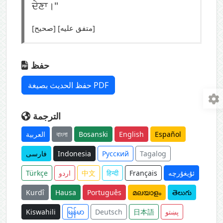
ਦੇਣਾ।"
[صحيح] [متفق عليه]
حفظ
حفظ الحديث بصيغة PDF
الترجمة
العربية
বাংলা
Bosanski
English
Español
فارسی
Indonesia
Русский
Tagalog
Türkçe
اردو
中文
हिन्दी
Français
ئۇيغۇرچە
Kurdî
Hausa
Português
മലയാളം
తెలుగు
Kiswahili
မြန်မာ
Deutsch
日本語
پښتو