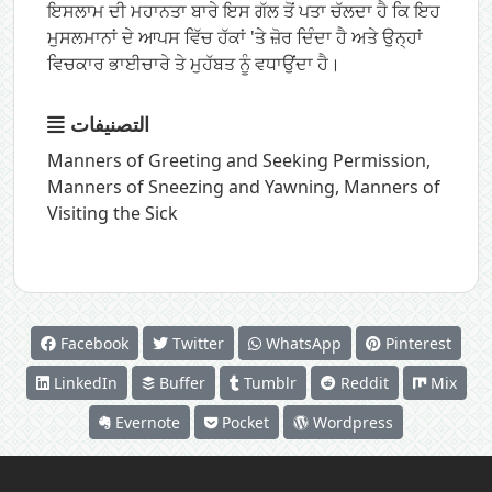
ਇਸਲਾਮ ਦੀ ਮਹਾਨਤਾ ਬਾਰੇ ਇਸ ਗੱਲ ਤੋਂ ਪਤਾ ਚੱਲਦਾ ਹੈ ਕਿ ਇਹ
ਮੁਸਲਮਾਨਾਂ ਦੇ ਆਪਸ ਵਿੱਚ ਹੱਕਾਂ 'ਤੇ ਜ਼ੋਰ ਦਿੰਦਾ ਹੈ ਅਤੇ ਉਨ੍ਹਾਂ
ਵਿਚਕਾਰ ਭਾਈਚਾਰੇ ਤੇ ਮੁਹੱਬਤ ਨੂੰ ਵਧਾਉਂਦਾ ਹੈ।
التصنيفات
Manners of Greeting and Seeking Permission
,
Manners of Sneezing and Yawning
,
Manners of
Visiting the Sick
Facebook
Twitter
WhatsApp
Pinterest
LinkedIn
Buffer
Tumblr
Reddit
Mix
Evernote
Pocket
Wordpress