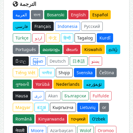
الترجمة
العربية
বাংলা
Bosanski
English
Español
فارسی
Français
Indonesia
Русский
Türkçe
اردو
中文
हिन्दी
Tagalog
Kurdî
Português
മലയാളം
తెలుగు
Kiswahili
தமிழ்
සිංහල
မြန်မာ
Deutsch
日本語
پښتو
Tiếng Việt
অসমীয়া
Shqip
Svenska
Čeština
ગુજરાતી
Yorùbá
Nederlands
ئۇيغۇرچە
Hausa
دری
Akan
Български
Fulfulde
Magyar
ಕನ್ನಡ
Кыргызча
Lietuvių
or
Română
Kinyarwanda
тоҷикӣ
O‘zbek
नेपाली
Moore
Azərbaycan
Wolof
Oromoo