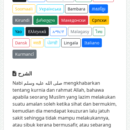
Soomaali
Українська
Bambara
ភាសាខ្មែរ
Kirundi
ქართული
Македонски
Српски
Yao
Ελληνικά
አማርኛ
Malagasy
ไทย
Dansk
मराठी
ਪੰਜਾਬੀ
Lingala
Italiano
Kurmancî
الشرح
Nabi صلى الله عليه وسلم mengkhabarkan
tentang kurnia dan rahmat Allah, bahawa
apabila seorang Muslim yang lazim melakukan
suatu amalan soleh ketika sihat dan bermukim,
kemudian dia mendapat keuzuran lalu jatuh
sakit sehingga tidak mampu melakukannya,
atau sibuk kerana bermusafir, atau sebarang