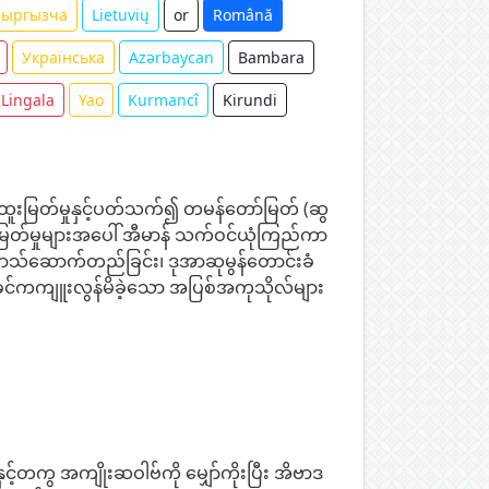
Кыргызча
Lietuvių
or
Română
Українська
Azərbaycan
Bambara
Lingala
Yao
Kurmancî
Kirundi
ူးမြတ်မှုနှင့်ပတ်သက်၍ တမန်တော်မြတ် (ဆွ
မြတ်မှုများအပေါ် အီမာန် သက်ဝင်ယုံကြည်ကာ
ဆွလာသ်ဆောက်တည်ခြင်း၊ ဒုအာဆုမွန်တောင်းခံ
 ယခင်ကကျူးလွန်မိခဲ့သော အပြစ်အကုသိုလ်များ
့တကွ အကျိုးဆဝါဗ်ကို မျှော်ကိုးပြီး အိဗာဒ