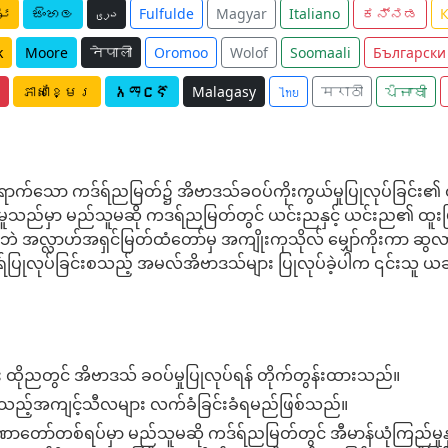
ئۇ
සිංහල
دری
Fulfulde
Magyar
Italiano
ಕನ್ನಡ
k
Moore
नेपाली
Oromoo
Wolof
Soomaali
Български
ភាសាខ្មែរ
አማርኛ
Malagasy
ไทย
मराठी
ਪੰਜਾਬੀ
က်သော ကဒ်ရ်ညမြတ်၌ အိဗာဒသ်ခဝပ်ကိုးကွယ်မှုပြုလုပ်ခြင်း၏ ထ
ော်မူသည်မှာ မည်သူမဆို ကဒရ်ညမြတ်တွင် ယင်းညနှင့် ယင်းည၏ ထူး
ုမပါဘဲ အလ္လာဟ်အရှင်မြတ်ထံတော်မှ အကျိုးကုသိုလ် မျှော်ကိုးကာ 
ိက်ရ်ပြုလုပ်ခြင်းစသည့် အမလ်အိဗာဒသ်များ ပြုလုပ်ခဲ့ပါက ၎င်းသူ
ထိုညတွင် အိဗာဒသ် ခဝပ်မှုပြုလုပ်ရန် တိုက်တွန်းထားသည်။
တ်သည့်အကျင့်သီလများ လက်ခံခြင်းခံရမည်ဖြစ်သည်။
တော်တစ်ရပ်မှာ မည်သူမဆို ကဒ်ရ်ညမြတ်တွင် အီမာန်ယုံကြည်မှုနှင်