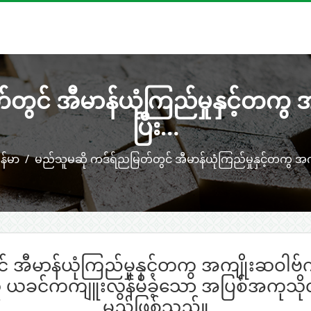
င် အီမာန်ယုံကြည်မှုနှင့်တကွ အက
ပြီး…
န်မာ
မည်သူမဆို ကဒ်ရ်ညမြတ်တွင် အီမာန်ယုံကြည်မှုနှင့်တကွ အ
အီမာန်ယုံကြည်မှုနှင့်တကွ အကျိုးဆဝါဗ်ကို 
်းသူ ယခင်ကကျူးလွန်မိခဲ့သော အပြစ်အကုသိုလ်
မည်ဖြစ်သည်။