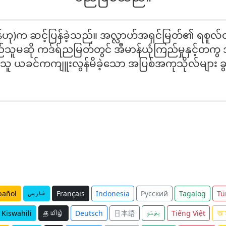
်ဟု)က ဆင့်ပြန်ခဲ့သည်။ အလ္လာဟ်အရှင်မြတ်၏ ရစူလ်တ
သူမဆို ကဒ်ရ်ညမြတ်တွင် အီမာန်ယုံကြည်မှုနှင့်တကွ အက
၎င်းသူ ယခင်ကကျူးလွန်မိခဲ့သော အပြစ်အကုသိုလ်များ ခ
pañol
فارسی
Français
Indonesia
Русский
Tagalog
Tü
Kiswahili
தமிழ்
Deutsch
日本語
پښتو
Tiếng Việt
অস