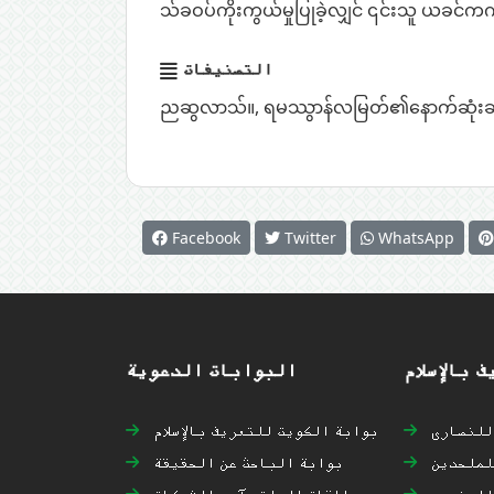
သ်ခဝပ်ကိုးကွယ်မှုပြုခဲ့လျှင် ၎င်းသူ ယခင်က
التصنيفات
ညဆွလာသ်။
,
ရမဿွာန်လမြတ်၏နောက်ဆုံး
Facebook
Twitter
WhatsApp
 بالإسلام
البوابات الدعوية
 للنصارى
بوابة الكويت للتعريف بالإسلام
للملحدين
بوابة الباحث عن الحقيقة