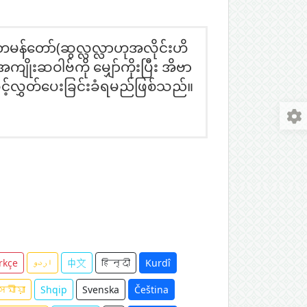
မန်တော်(ဆွလ္လလ္လာဟုအလိုင်းဟိ
ျိုးဆဝါဗ်ကို မျှော်ကိုးပြီး အိဗာ
ွင့်လွှတ်ပေးခြင်းခံရမည်ဖြစ်သည်။
rkçe
اردو
中文
हिन्दी
Kurdî
মীয়া
Shqip
Svenska
Čeština