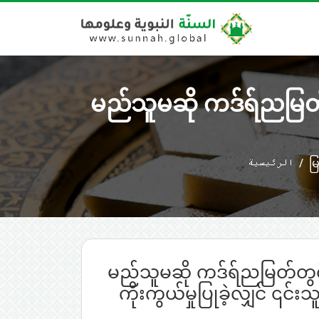
မည်သူမဆို ကဒ်ရ်ညမြတ်တွ
الرئيسية
မြ
မည်သူမဆို ကဒ်ရ်ညမြတ်တွင် 
ကိုးကွယ်မှုပြုခဲ့လျှင် ၎င