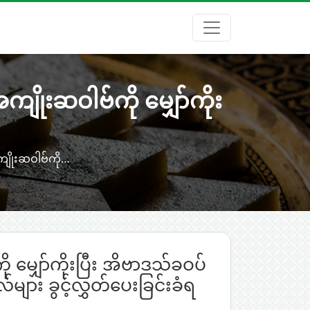
ျိုးဆဝါဗ်ကို မျှော်ကိုး
ကျိုးဆဝါဗ်ကို…
မျှော်ကိုးပြီး အိဗာဒသ်ခဝပ်
များ ခွင့်လွှတ်ပေးခြင်းခံရ