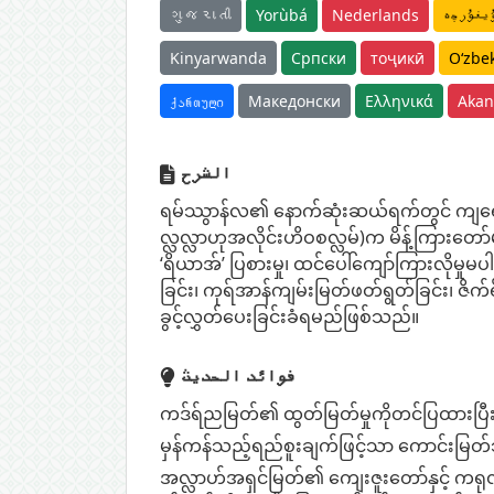
ગુજરાતી
Yorùbá
Nederlands
يغۇرچە
Kinyarwanda
Српски
тоҷикӣ
O‘zbe
ქართული
Македонски
Ελληνικά
Akan
الشرح
ရမ်ဿွာန်လ၏ နောက်ဆုံးဆယ်ရက်တွင် ကျ‌ရော
လ္လလ္လာဟုအလိုင်းဟိဝစလ္လမ်)က မိန့်ကြားတ
‘ရိယာအ်’ ပြစားမှု၊ ထင်ပေါ်ကျော်ကြားလိုမှ
ခြင်း၊ ကုရ်အာန်ကျမ်းမြတ်ဖတ်ရွတ်ခြင်း၊ ဇ
ခွင့်လွှတ်ပေးခြင်းခံရမည်ဖြစ်သည်။
فوائد الحديث
ကဒ်ရ်ညမြတ်၏ ထွတ်မြတ်မှုကိုတင်ပြထားပြီး 
မှန်ကန်သည့်ရည်စူးချက်ဖြင့်သာ ကောင်းမြ
အလ္လာဟ်အရှင်မြတ်၏ ကျေးဇူးတော်နှင့် ကရုဏာ