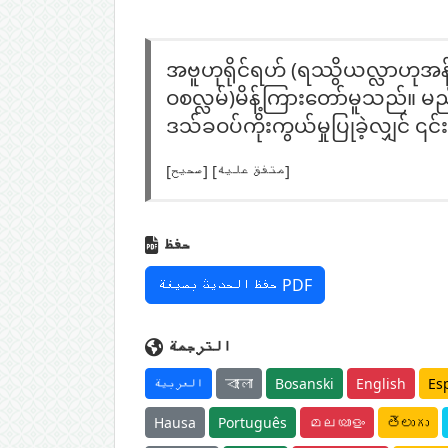
အဗူဟုရိုင်ရဟ် (ရဿွိယလ္လာဟုအန
ဝစလ္လမ်)မိန့်ကြားတော်မူသည်။ မည်
ဒသ်ခဝပ်ကိုးကွယ်မှုပြုခဲ့လျှင် 
[صحيح] [متفق عليه]
حفظ
حفظ الحديث بصيغة PDF
الترجمة
العربية
বাংলা
Bosanski
English
Es
Hausa
Português
മലയാളം
తెలుగు