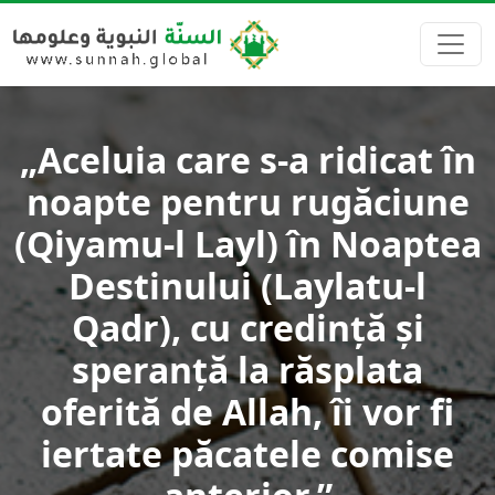
„Aceluia care s-a ridicat în
noapte pentru rugăciune
(Qiyamu-l Layl) în Noaptea
Destinului (Laylatu-l
Qadr), cu credință și
speranță la răsplata
oferită de Allah, îi vor fi
iertate păcatele comise