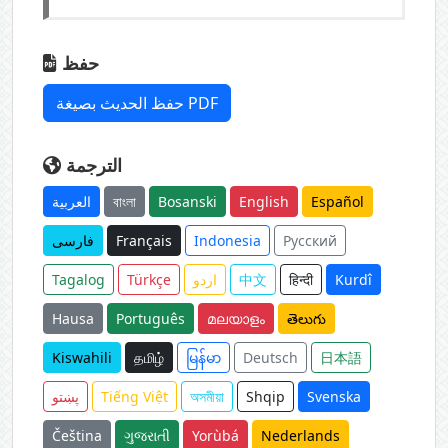
حفظ
حفظ الحديث بصيغة PDF
الترجمة
العربية
বাংলা
Bosanski
English
Español
فارسی
Français
Indonesia
Русский
Tagalog
Türkçe
اردو
中文
हिन्दी
Kurdî
Hausa
Português
മലയാളം
తెలుగు
Kiswahili
தமிழ்
မြန်မာ
Deutsch
日本語
پښتو
Tiếng Việt
অসমীয়া
Shqip
Svenska
Čeština
ગુજરાતી
Yorùbá
Nederlands