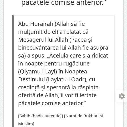
păcatele comise anterior.”
Abu Hurairah (Allah să fie
mulțumit de el) a relatat că
Mesagerul lui Allah (Pacea și
binecuvântarea lui Allah fie asupra
sa) a spus: „Aceluia care s-a ridicat
în noapte pentru rugăciune
(Qiyamu-l Layl) în Noaptea
Destinului (Laylatu-l Qadr), cu
credință și speranță la răsplata
oferită de Allah, îi vor fi iertate
păcatele comise anterior.”
[Sahih (hadis autentic)] [Narat de Bukhari și
Muslim]