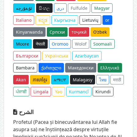
ئۇيغۇرچە
සිංහල
دری
Fulfulde
Magyar
Italiano
ಕನ್ನಡ
Кыргызча
Lietuvių
or
Kinyarwanda
Српски
тоҷикӣ
O‘zbek
Moore
नेपाली
Oromoo
Wolof
Soomaali
Български
Українська
Azərbaycan
Bambara
ქართული
Македонски
Ελληνικά
Akan
ភាសាខ្មែរ
አማርኛ
Malagasy
ไทย
मराठी
ਪੰਜਾਬੀ
Lingala
Yao
Kurmancî
Kirundi
الشرح
Profetul (Pacea și binecuvântarea lui Allah fie
asupra sa) ne înștiințează despre virtuțile
împlinirii rugăciunii de noapte în Noaptea de Al-