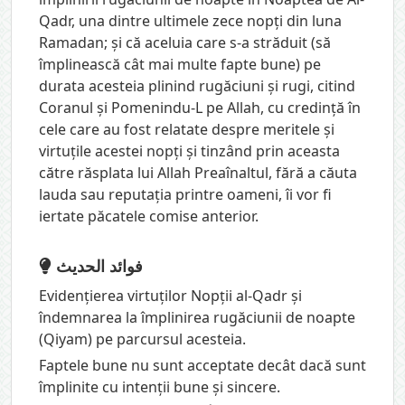
Qadr, una dintre ultimele zece nopți din luna
Ramadan; și că aceluia care s-a străduit (să
împlinească cât mai multe fapte bune) pe
durata acesteia plinind rugăciuni și rugi, citind
Coranul și Pomenindu-L pe Allah, cu credință în
cele care au fost relatate despre meritele și
virtuțile acestei nopți și tinzând prin aceasta
către răsplata lui Allah Preaînaltul, fără a căuta
lauda sau reputația printre oameni, îi vor fi
iertate păcatele comise anterior.
فوائد الحديث
Evidențierea virtuților Nopții al-Qadr și
îndemnarea la împlinirea rugăciunii de noapte
(Qiyam) pe parcursul acesteia.
Faptele bune nu sunt acceptate decât dacă sunt
împlinite cu intenții bune și sincere.