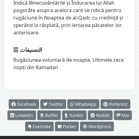
Indică Binecuvântările și Îndurarea lui Allah
pogorâte asupra acelora care se ridică pentru
rugăciune în Noaptea de al-Qadr, cu credință și
sperând la răsplată, prin iertarea păcatelor lor
anterioare.
التصنيفات
Rugăciunea voluntară de noapte
,
Ultimele zece
nopți din Ramadan
Facebook
Twitter
WhatsApp
Pinterest
LinkedIn
Buffer
Tumblr
Reddit
Mix
Evernote
Pocket
Wordpress