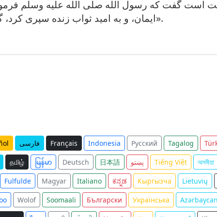
ایت است گفت که رسول الله صلی الله علیه وسلم فرم
ایمان، و به امید ثواب زنده سپرى كرد، گناهان گذشته وی بخشیده می شود».
Tür
Tagalog
Русский
Indonesia
Français
فارسی
ñol
অসমীয়া
Tiếng Việt
پښتو
日本語
Deutsch
မြန်မာ
தமிழ்
Fulfulde
Magyar
Italiano
ಕನ್ನಡ
Кыргызча
Lietuvių
oo
Wolof
Soomaali
Български
Українська
Azərbayca