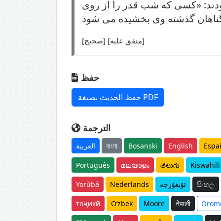
ودند: «کسی که شب قدر را از روی
[صحیح] [متفق علیه]
حفظ
حفظ الحديث بصيغة PDF
الترجمة
Espa
English
Bosanski
বাংলা
العربية
Português
മലയാളം
తెలుగు
Kiswahili
සිංහල
ئۇيغۇرچە
Nederlands
Yorùbá
тоҷикӣ
O‘zbek
Moore
नेपाली
Orom