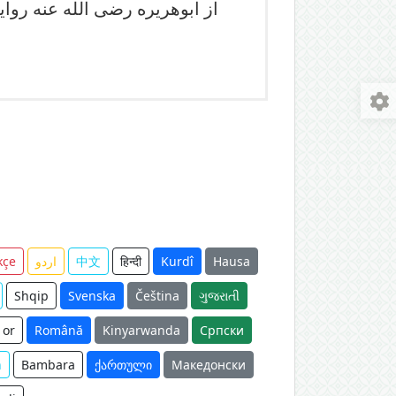
از ابوهریره رضی الله عنه رو
Hausa
Kurdî
हिन्दी
中文
اردو
kçe
Shqip
Svenska
Čeština
ગુજરાતી
or
Română
Kinyarwanda
Српски
n
Bambara
ქართული
Македонски