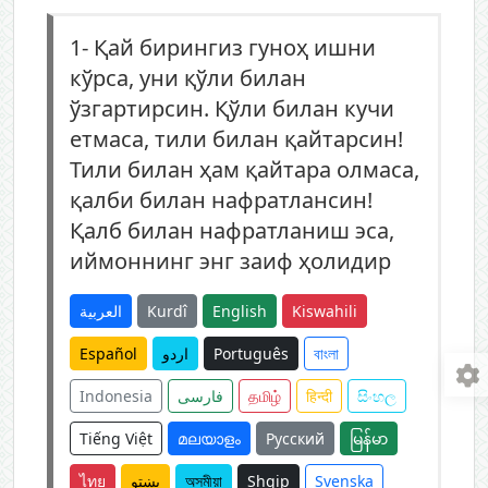
1-
Қай бирингиз гуноҳ ишни
кўрса, уни қўли билан
ўзгартирсин. Қўли билан кучи
етмаса, тили билан қайтарсин!
Тили билан ҳам қайтара олмаса,
қалби билан нафратлансин!
Қалб билан нафратланиш эса,
иймоннинг энг заиф ҳолидир
العربية
Kurdî
English
Kiswahili
Español
اردو
Português
বাংলা
Indonesia
فارسی
தமிழ்
हिन्दी
සිංහල
Tiếng Việt
മലയാളം
Русский
မြန်မာ
ไทย
پښتو
অসমীয়া
Shqip
Svenska