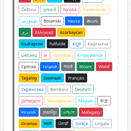
Čeština
ગુજરાતી
Yorùbá
Nederlands
ئۇيغۇرچە
Bosanski
Hausa
తెలుగు
دری
Ελληνικά
Azərbaycan
Български
Fulfulde
ಕನ್ನಡ
Кыргызча
Lietuvių
or
Română
Kinyarwanda
Српски
тоҷикӣ
नेपाली
Moore
Wolof
Tagalog
Soomaali
Français
Українська
Bambara
Deutsch
ქართული
Македонски
Magyar
中文
Kirundi
ភាសាខ្មែរ
አማርኛ
Malagasy
Oromoo
मराठी
ਪੰਜਾਬੀ
Türkçe
Lingala