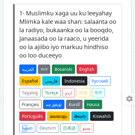
1-
Muslimku xaga uu ku leeyahay
Mlimka kale waa shan: salaanta oo
la radiyo, bukaanka oo la booqdo,
Janaasada oo la raaco, u yeerida
oo la ajiibo iyo markuu hindhiso
oo loo duceeyo
العربية
বাংলা
Bosanski
English
Español
فارسی
Indonesia
Русский
Tagalog
Türkçe
اردو
中文
हिन्दी
Français
ئۇيغۇرچە
Kurdî
Hausa
Português
മലയാളം
తెలుగు
Kiswahili
မြန်မာ
Deutsch
日本語
پښتو