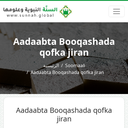
Aadaabta Booqashada
qofka jiran
الرئيسية
Soomaali
Aadaabta Booqashada qofka jiran
Aadaabta Booqashada qofka
jiran