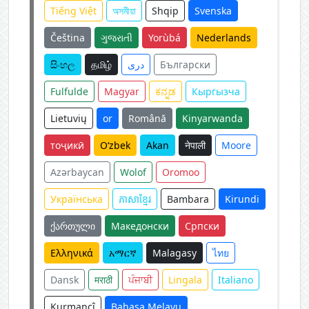
Tiếng Việt
অসমীয়া
Shqip
Svenska
Čeština
ગુજરાતી
Yorùbá
Nederlands
සිංහල
தமிழ்
دری
Български
Fulfulde
Magyar
ಕನ್ನಡ
Кыргызча
Lietuvių
or
Română
Kinyarwanda
тоҷикӣ
O‘zbek
Akan
नेपाली
Moore
Azərbaycan
Wolof
Oromoo
Українська
ភាសាខ្មែរ
Bambara
Kirundi
ქართული
Македонски
Српски
Ελληνικά
አማርኛ
Malagasy
ไทย
Dansk
मराठी
ਪੰਜਾਬੀ
Lingala
Italiano
Kurmancî
Bahasa Melayu