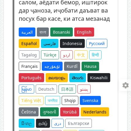
салом, аёдати бемор, иштирок
дар ҷаноза, иҷобати даъват ва
посух бар касе, ки атса мезанад
العربية
বাংলা
Bosanski
English
Español
فارسی
Indonesia
Русский
Tagalog
Türkçe
اردو
中文
हिन्दी
Français
ئۇيغۇرچە
Kurdî
Hausa
Português
മലയാളം
తెలుగు
Kiswahili
မြန်မာ
Deutsch
日本語
پښتو
Tiếng Việt
অসমীয়া
Shqip
Svenska
Čeština
ગુજરાતી
Yorùbá
Nederlands
සිංහල
தமிழ்
دری
Български