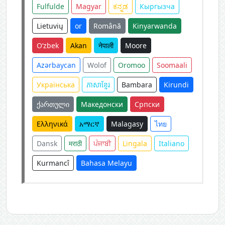
Fulfulde
Magyar
ಕನ್ನಡ
Кыргызча
Lietuvių
or
Română
Kinyarwanda
O‘zbek
Akan
नेपाली
Moore
Azərbaycan
Wolof
Oromoo
Soomaali
Українська
ភាសាខ្មែរ
Bambara
Kirundi
ქართული
Македонски
Српски
Ελληνικά
አማርኛ
Malagasy
ไทย
Dansk
मराठी
ਪੰਜਾਬੀ
Lingala
Italiano
Kurmancî
Bahasa Melayu