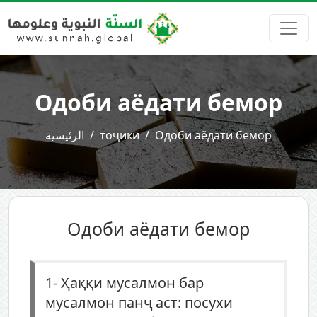
Одоби аёдати бемор
الرئيسية
тоҷикӣ
Одоби аёдати бемор
Одоби аёдати бемор
1-
Ҳаққи мусалмон бар
мусалмон панҷ аст: посухи