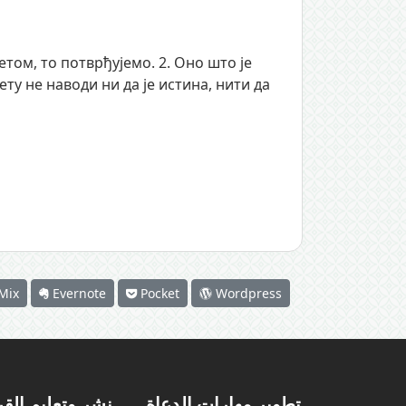
етом, то потврђујемо. 2. Оно што је
ету не наводи ни да је истина, нити да
Mix
Evernote
Pocket
Wordpress
تطوير مهارات الدعاة
نشر وتعليم الق