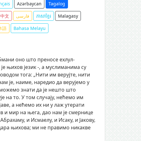
nçais
Azərbaycan
Tagalog
中文
فارسی
ភាសាខ្មែរ
Malagasy
本語
Bahasa Melayu
обмани оно што преносе ехлул-
 је њихов језик -, а муслиманима су
оводом тога: „Нити им верујте, нити
нам је, наиме, наредио да верујемо у
не можемо знати да је нешто што
е на то. У том случају, нећемо им
ве, а нећемо их ни у лаж утерати
в и мир на њега, дао нам је смернице
брахаму, и Исмаелу, и Исаку, и Јакову,
одара њихова; ми не правимо никакве