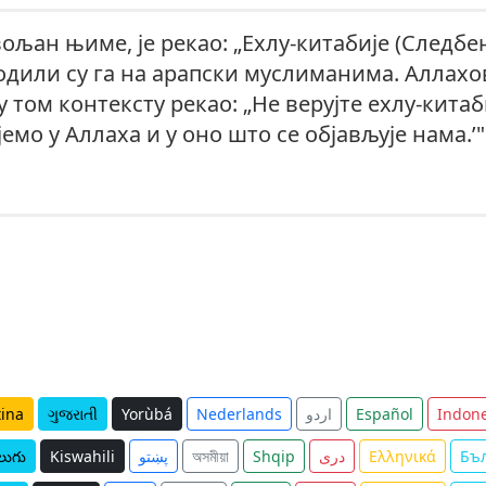
вољан њиме, је рекао: „Ехлу-китабије (Следб
водили су га на арапски муслиманима. Аллахо
у том контексту рекао: „Не верујте ехлу-китаб
емо у Аллаха и у оно што се објављује нама.’" 
tina
ગુજરાતી
Yorùbá
Nederlands
اردو
Español
Indone
లుగు
Kiswahili
پښتو
অসমীয়া
Shqip
دری
Ελληνικά
Бъ