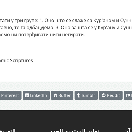
тати у три групе: 1. Оно што се слаже са Кур'аном и Сунн
авно, те га одбацујемо. 3. Оно за шта се у Кур'ану и Сунн
ћемо ни потврђивати нити негирати.
amic Scriptures
Pinterest
LinkedIn
Buffer
Tumblr
Reddit
رآن
تعليم المهتدين الجدد
التعريف