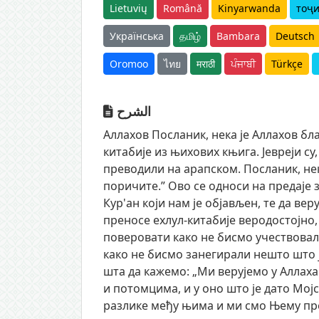
Lietuvių
Română
Kinyarwanda
тоҷ
Українська
தமிழ்
Bambara
Deutsch
Oromoo
ไทย
मराठी
ਪੰਜਾਬੀ
Türkçe
الشرح
Аллахов Посланик, нека је Аллахов бл
китабије из њихових књига. Јевреји су,
преводили на арапском. Посланик, нек
поричите.” Ово се односи на предаје з
Кур'ан који нам је објављен, те да ве
преносе ехлул-китабије веродостојно, 
поверовати како не бисмо учествовал
како не бисмо занегирали нешто што ј
шта да кажемо: „Ми верујемо у Аллаха 
и потомцима, и у оно што је дато Мој
разлике међу њима и ми смо Њему пред