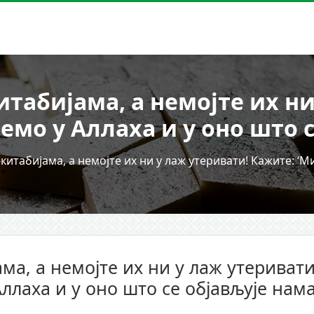
итабијама, а немојте их н
емо у Аллаха и у оно што с
-китабијама, а немојте их ни у лаж утеривати! Кажите: ‘М
ама, а немојте их ни у лаж утеривати
ллаха и у оно што се објављује нама