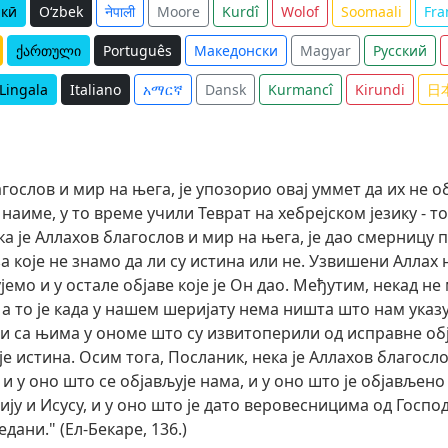
икӣ
O‘zbek
नेपाली
Moore
Kurdî
Wolof
Soomaali
Fra
ქართული
Português
Македонски
Magyar
Русский
Lingala
Italiano
አማርኛ
Dansk
Kurmancî
Kirundi
日
агослов и мир на њега, је упозорио овај уммет да их не 
 наиме, у то време учили Теврат на хебрејском језику - то
а је Аллахов благослов и мир на њега, је дао смерницу п
а које не знамо да ли су истина или не. Узвишени Аллах 
рујемо и у остале објаве које је Он дао. Међутим, некад 
а то је када у нашем шеријату нема ништа што нам указуј
и са њима у ономе што су извитоперили од исправне обја
е истина. Осим тога, Посланик, нека је Аллахов благосло
и у оно што се објављује нама, и у оно што је објављено А
сију и Исусу, и у оно што је дато веровесницима од Госп
ани." (Ел-Бекаре, 136.)