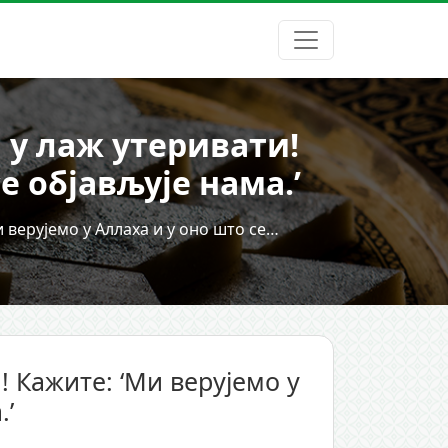
и у лаж утеривати!
е објављује нама.’
и верујемо у Аллаха и у оно што се…
! Кажите: ‘Ми верујемо у
.’