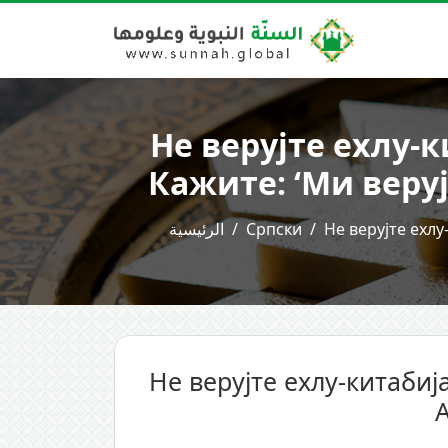
Не верујте ехлу-к
Кажите: ‘Ми веруј
الرئيسية
Српски
Не верујте ехлу
Не верујте ехлу-китабиј
А