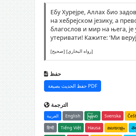
Ебу Хурејре, Аллах био задо
на хебрејском језику, а пре
благослов и мир на њега, је 
утеривати! Кажите: ‘Ми веруј
[صحيح] [رواه البخاري]
حفظ
حفظ الحديث بصيغة PDF
الترجمة
العربية
English
မြန်မာ
Svenska
Češ
हिन्दी
Tiếng Việt
Hausa
മലയാളം
తె