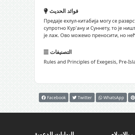
فوائد الحديث
Предаје ехлул-китабија могу се разврс
супротно Кур'ану и Суннету, то је ништ
је лаж. Ово можемо преносити, но не
التصنيفات
Rules and Principles of Exegesis
,
Pre-Isl
Facebook
Twitter
WhatsApp
 بالإسلام
البوابات الدعوية