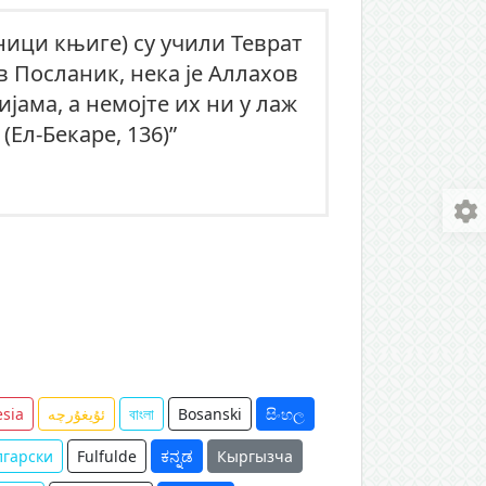
еници књиге) су учили Теврат
в Посланик, нека је Аллахов
ијама, а немојте их ни у лаж
(Ел-Бекаре, 136)”
sia
ئۇيغۇرچە
বাংলা
Bosanski
සිංහල
лгарски
Fulfulde
ಕನ್ನಡ
Кыргызча