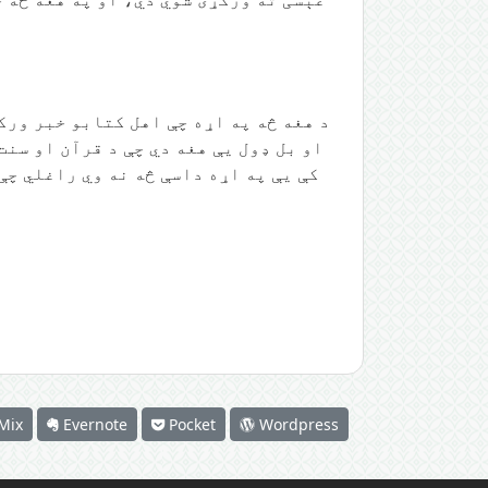
د هغه څه په اړه چې اهل كتابو خبر ورکړ
او بل ډول یې هغه دي چې د قرآن او سنت
کې یې په اړه داسې څه نه وي راغلي چې
Mix
Evernote
Pocket
Wordpress