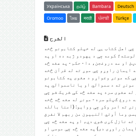
Українська
தமிழ்
Bambara
Deutsch
Oromoo
ไทย
मराठी
ਪੰਜਾਬੀ
Türkçe
الشرح
چې اهل کتاب یې له خپلو کتابونو څخه
لوسته؛ کومه چې د یهودو ژبه ده او په
 او مه دروغجن، دا - حکم - په هغه څه
ه ایمان راوړو چې موږ ته له قرآن څخه
 چې که مونږ وغواړو د هغوی په کتابونو
 مونږ ته د سموالي او یا ناسموالي په
له هغوی سره په هغه څه کې شریک شو چې
 دروغ ګڼلو سره - مونږ له هغه څه څخه
نږ ته امر وکړ چې ووایو: {آمنا بالله
ى وما أوتي النبيون من ربهم لا نفرق
ته نازل کړی شوي دي، او په هغه څه چې
ېمان راوړی دی) په هغه څه چې موسی او
، مونږ په دوی کې د هېڅ یو په منځ کې