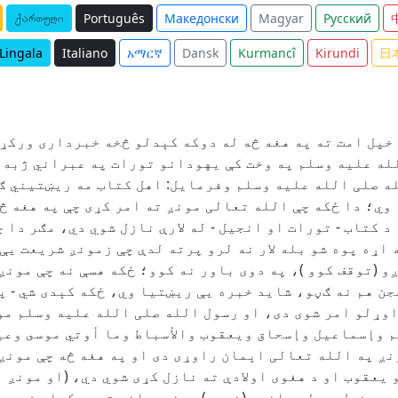
ქართული
Português
Македонски
Magyar
Русский
Lingala
Italiano
አማርኛ
Dansk
Kurmancî
Kirundi
日
خپل امت ته په هغه څه له دوکه کېدلو څخه خبرداری ورکړ 
له علیه وسلم په وخت کې یهودانو تورات په عبراني ژبه 
 صلی الله علیه وسلم وفرمایل: اهل کتاب مه ریښتیني ګڼئ
 وي؛ دا ځکه چې الله تعالی مونږ ته امر کړی چې په هغه څ
د کتاب - تورات او انجیل - له لارې نازل شوي دي، مګر دا
 اړه پوه شو بله لار نه لرو پرته لدې چې زمونږ شریعت یې
 (توقف کوو )، په دوی باور نه کوو؛ ځکه هسې نه چې مونږ 
ن هم نه ګڼو، شاید خبره یې ریښتیا وي، ځکه کېدی شي - په
اوړلو امر شوی دی، او رسول الله صلی الله علیه وسلم مو
 وإسماعيل وإسحاق ويعقوب والأسباط وما أوتي موسى وعيس
نږ په الله تعالی اېمان راوړی دی او په هغه څه چې مونږ 
یعقوب او د هغوی اولادې ته نازل کړی شوي دي، (او مونږ ا
ې د خپل رب له جانبه (نورو) پېغمبرانو ته ورکړای شوي دي