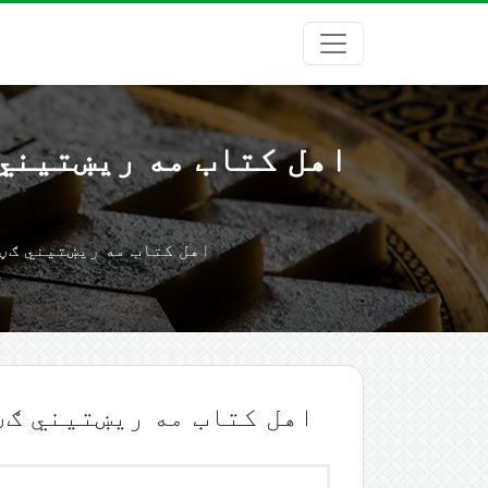
اهل کتاب مه ریښتیني ګڼ
اهل کتاب مه ریښتیني ګڼئ او 
اهل کتاب مه ریښتیني ګڼئ او