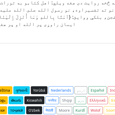
 څخه روایت دی هغه ویلي: اهل کتابو به تورات
و ته تفسیراوه، نو رسول الله صلى الله عليه 
ایمان راوړی پر الله او پر هغه
In
Español
اردو
Nederlands
Yorùbá
ગુજરાતી
eština
Б
Ελληνικά
دری
Shqip
অসমীয়া
Kiswahili
తెలుగు
ാളം
ски
тоҷикӣ
O‘zbek
नेपाली
Moore
Kurdî
Wolof
Soom