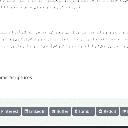
فرق نه کوو، او مونږ خاص د هغه الله تعالی حکم منونکي یو). [البقرة: 136].
ی؛ ​​درې ډوله دي: يو ډول یې هغه څه دي چې له قرآن او س
 سره مخالفت ولري نو دا باطل دي او دروغ ګڼل کیږي، او د
 پر مټ یې رښتیا او یا درواغ وګڼل شي؛ نو دا ډول یې روا
amic Scriptures
Pinterest
LinkedIn
Buffer
Tumblr
Reddit