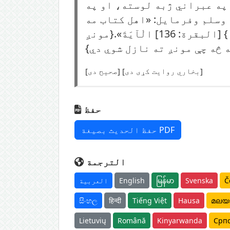
 په عبراني ژبه لوسته، او په
وسلم وفرمايل: «اهل کتاب مه
ریښتیني ګڼئ او مه دروغجن، بلکې ووایئ: {آمَنَّا بِاللهِ وَمَا أُنْزِلَ إِلَيْنَا} [البقرة: 136] الْآيَةَ».{مونږ
 څه چې مونږ ته نازل شوي دي}
[صحيح دی] [بخاري روايت کړی دی]
حفظ
حفظ الحديث بصيغة PDF
الترجمة
Č
Svenska
မြန်မာ
English
العربية
සිංහල
हिन्दी
Tiếng Việt
Hausa
മലയ
Lietuvių
Română
Kinyarwanda
Срп