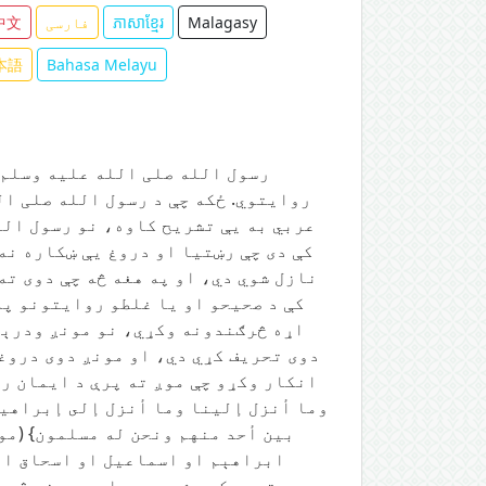
Malagasy
ភាសាខ្មែរ
فارسی
中文
本語
Bahasa Melayu
رسول الله صلی الله علیه وسلم 
روایتوي. ځکه چې د رسول الله صلی ال
عربي به یې تشریح کاوه، نو رسول الله
کې دی چې رښتیا او دروغ یې ښکاره نه
نازل شوي دي، او په هغه څه چې دوی ته 
کې د صحیحو او یا غلطو روایتونو په
اړه څرګندونه وکړي، نو مونږ ودرېږو
دوی تحریف کړي دي، او مونږ دوی دروغج
انکار وکړو چې موږ ته پرې د ایمان ر
وما أنزل إلينا وما أنزل إلى إبراهيم
بين أحد منهم ونحن له مسلمون} (مو
ابراهېم او اسماعیل او اسحاق او 
عېسی ته ورکړی شوي دي، او په هغه څه چ