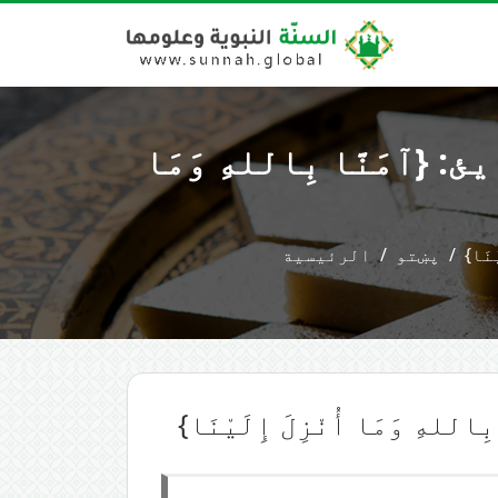
آمَنَّا بِاللهِ وَمَا
نَا}
پښتو
الرئيسية
وَمَا أُنْزِلَ إِلَيْنَا}