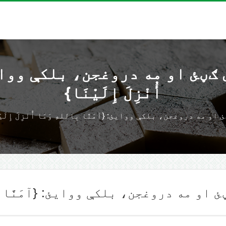
ئ او مه دروغجن، بلکې ووایئ: {
أُنْزِلَ إِلَيْنَا}
مه دروغجن، بلکې ووایئ: {آمَنَّا بِاللهِ وَمَا أُنْزِلَ إِلَيْ
 مه دروغجن، بلکې ووایئ: {آمَنَّا بِاللهِ 