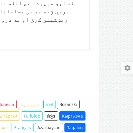
له ابو هریره رضي الله عنه
عربي ژبه به يې مسلمانان
Bosanski
বাংলা
ئۇيغۇرچە
donesia
ългарски
Fulfulde
ಕನ್ನಡ
Кыргызча
aali
Français
Azərbaycan
Tagalog