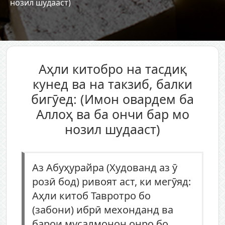
нозил шудааст)
Аҳли китобро на тасдиқ
кунед ва на такзиб, балки
бигӯед: (Имон овардем ба
Аллоҳ ва ба ончи бар мо
нозил шудааст)
Аз Абуҳурайра (Худованд аз ӯ
розӣ бод) ривоят аст, ки мегӯяд:
Аҳли китоб Тавротро бо
(забони) ибрӣ мехонданд ва
барои мусалмонон онро бо