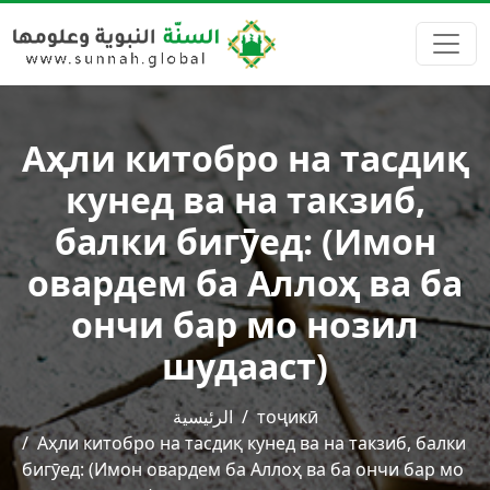
Аҳли китобро на тасдиқ
кунед ва на такзиб,
балки бигӯед: (Имон
овардем ба Аллоҳ ва ба
ончи бар мо нозил
шудааст)
الرئيسية
тоҷикӣ
Аҳли китобро на тасдиқ кунед ва на такзиб, балки
бигӯед: (Имон овардем ба Аллоҳ ва ба ончи бар мо