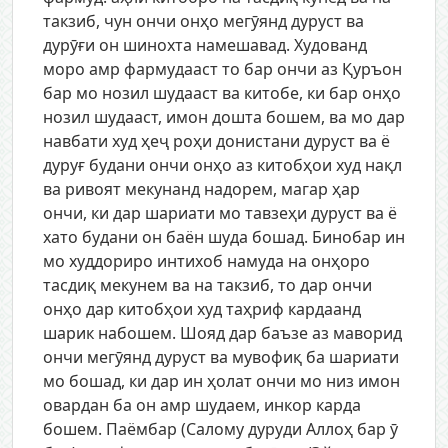
такзиб, чун ончи онҳо мегӯянд дуруст ва
дурӯғи он шинохта намешавад. Худованд
моро амр фармудааст то бар ончи аз Қуръон
бар мо нозил шудааст ва китобе, ки бар онҳо
нозил шудааст, имон дошта бошем, ва мо дар
навбати худ ҳеҷ роҳи донистани дуруст ва ё
дуруғ будани ончи онҳо аз китобҳои худ нақл
ва ривоят мекунанд надорем, магар ҳар
ончи, ки дар шариати мо тавзеҳи дуруст ва ё
хато будани он баён шуда бошад. Бинобар ин
мо худдориро интихоб намуда на онҳоро
тасдиқ мекунем ва на такзиб, то дар ончи
онҳо дар китобҳои худ таҳриф кардаанд
шарик набошем. Шояд дар баъзе аз маворид
ончи мегӯянд дуруст ва мувофиқ ба шариати
мо бошад, ки дар ин ҳолат ончи мо низ имон
овардан ба он амр шудаем, инкор карда
бошем. Паёмбар (Салому дуруди Аллоҳ бар ӯ