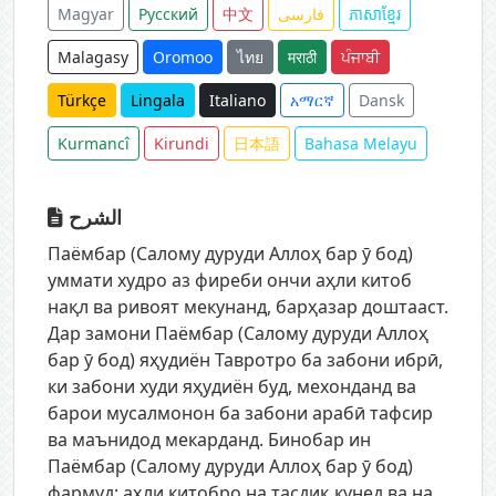
Magyar
Русский
中文
فارسی
ភាសាខ្មែរ
Malagasy
Oromoo
ไทย
मराठी
ਪੰਜਾਬੀ
Türkçe
Lingala
Italiano
አማርኛ
Dansk
Kurmancî
Kirundi
日本語
Bahasa Melayu
الشرح
Паёмбар (Салому дуруди Аллоҳ бар ӯ бод)
уммати худро аз фиреби ончи аҳли китоб
нақл ва ривоят мекунанд, барҳазар доштааст.
Дар замони Паёмбар (Салому дуруди Аллоҳ
бар ӯ бод) яҳудиён Тавротро ба забони ибрӣ,
ки забони худи яҳудиён буд, мехонданд ва
барои мусалмонон ба забони арабӣ тафсир
ва маънидод мекарданд. Бинобар ин
Паёмбар (Салому дуруди Аллоҳ бар ӯ бод)
фармуд: аҳли китобро на тасдиқ кунед ва на