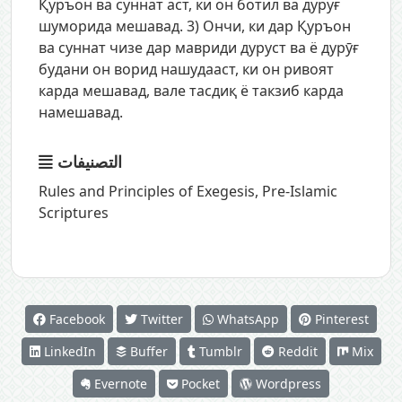
Қуръон ва суннат аст, ки он ботил ва дуруғ
шуморида мешавад. 3) Ончи, ки дар Қуръон
ва суннат чизе дар мавриди дуруст ва ё дурӯғ
будани он ворид нашудааст, ки он ривоят
карда мешавад, вале тасдиқ ё такзиб карда
намешавад.
التصنيفات
Rules and Principles of Exegesis
,
Pre-Islamic
Scriptures
Facebook
Twitter
WhatsApp
Pinterest
LinkedIn
Buffer
Tumblr
Reddit
Mix
Evernote
Pocket
Wordpress