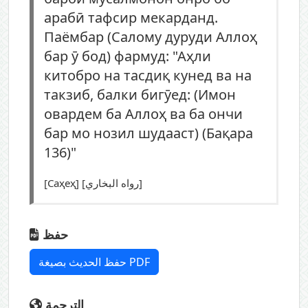
арабӣ тафсир мекарданд.
Паёмбар (Салому дуруди Аллоҳ
бар ӯ бод) фармуд: "Аҳли
китобро на тасдиқ кунед ва на
такзиб, балки бигӯед: (Имон
овардем ба Аллоҳ ва ба ончи
бар мо нозил шудааст) (Бақара
136)"
[Саҳеҳ] [رواه البخاري]
حفظ
حفظ الحديث بصيغة PDF
الترجمة