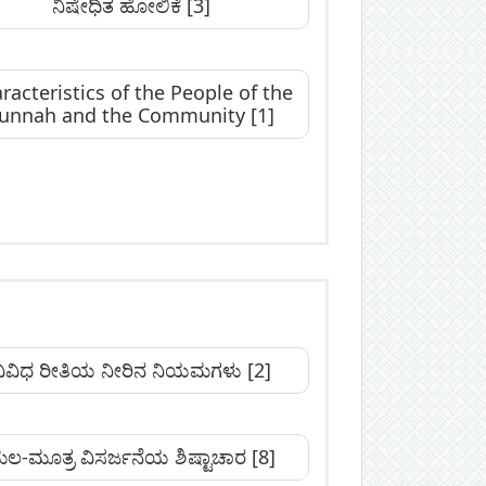
ನಿಷೇಧಿತ ಹೋಲಿಕೆ
[3]
racteristics of the People of the
unnah and the Community
[1]
ವಿವಿಧ ರೀತಿಯ ನೀರಿನ ನಿಯಮಗಳು
[2]
ಲ-ಮೂತ್ರ ವಿಸರ್ಜನೆಯ ಶಿಷ್ಟಾಚಾರ
[8]