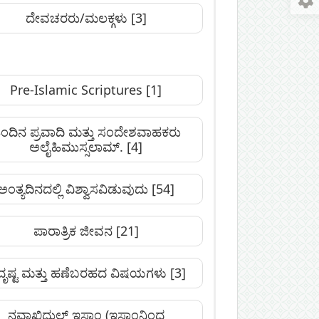
ದೇವಚರರು/ಮಲಕ್ಗಳು
[3]
Pre-Islamic Scriptures
[1]
ಿಂದಿನ ಪ್ರವಾದಿ ಮತ್ತು ಸಂದೇಶವಾಹಕರು
ಅಲೈಹಿಮುಸ್ಸಲಾಮ್.
[4]
ಅಂತ್ಯದಿನದಲ್ಲಿ ವಿಶ್ವಾಸವಿಡುವುದು
[54]
ಪಾರಾತ್ರಿಕ ಜೀವನ
[21]
ೃಷ್ಟ ಮತ್ತು ಹಣೆಬರಹದ ವಿಷಯಗಳು
[3]
ನವಾಖಿದುಲ್‌ ಇಸ್ಲಾಂ (ಇಸ್ಲಾಂನಿಂದ