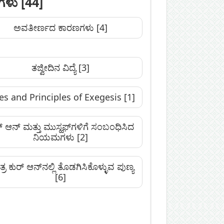
ಯಗಳು
[44]
ಅವತೀರ್ಣದ ಕಾರಣಗಳು
[4]
ತಜ್ವೀದಿನ ವಿದ್ಯೆ
[3]
es and Principles of Exegesis
[1]
್ ಆನ್ ಮತ್ತು ಮುಸ್ಹಫ್‌ಗಳಿಗೆ ಸಂಬಂಧಿಸಿದ
ನಿಯಮಗಳು
[2]
ತ್ರ ಕುರ್ ಆನ್‌ನಲ್ಲಿ ತೊಡಗಿಸಿಕೊಳ್ಳುವ ಪುಣ್ಯ
[6]