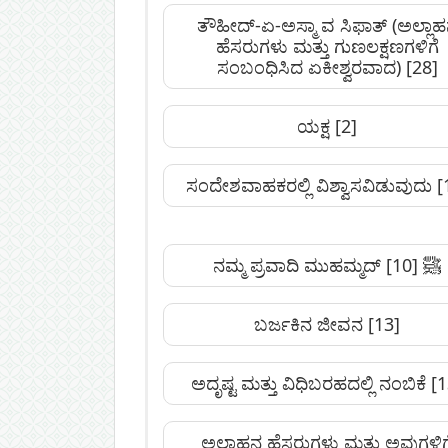
ತೌಹೀದ್-ಏ-ಅಸ್ಮಾ ವ ಸಿಫಾತ್‌ (ಅಲ್ಲಾ
ಹೆಸರುಗಳು ಮತ್ತು ಗುಣಲಕ್ಷಣಗಳಿಗೆ
ಸಂಬಂಧಿಸಿದ ಏಕೀಶ್ವರವಾದ)
[28]
ಯಕ್ಷ
[2]
ಸಂದೇಶವಾಹಕರಲ್ಲಿ ವಿಶ್ವಾಸವಿಡುವುದು
[
[10]
ನಮ್ಮ ಪ್ರವಾದಿ ಮುಹಮ್ಮದ್‌ ﷺ
ಬರ್ಜಕಿನ ಜೀವನ
[13]
ಅದೃಷ್ಟ ಮತ್ತು ವಿಧಿಬರಹದಲ್ಲಿ ನಂಬಿಕೆ
[1
ಅಲ್ಲಾಹನ ಹೆಸರುಗಳು ಮತ್ತು ಅವುಗಳಿಗ