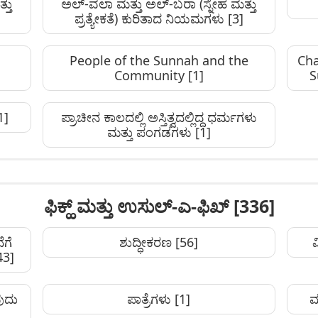
್ತು
ಅಲ್-ವಲಾ ಮತ್ತು ಅಲ್-ಬರಾ (ಸ್ನೇಹ ಮತ್ತು
ಪ್ರತ್ಯೇಕತೆ) ಕುರಿತಾದ ನಿಯಮಗಳು
[3]
People of the Sunnah and the
Cha
Community
[1]
S
1]
ಪ್ರಾಚೀನ ಕಾಲದಲ್ಲಿ ಅಸ್ತಿತ್ವದಲ್ಲಿದ್ದ ಧರ್ಮಗಳು
ಮತ್ತು ಪಂಗಡಗಳು
[1]
ಫಿಕ್ಹ್ ಮತ್ತು ಉಸುಲ್-ಎ-ಫಿಖ್
[336]
ೆಗೆ
ಶುದ್ಧೀಕರಣ
[56]
43]
ುದು
ಪಾತ್ರೆಗಳು
[1]
ಮ