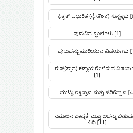
ಫಿತ್ರತ್ ಆಧಾರಿತ (ನೈಸರ್ಗಿಕ) ಸುನ್ನತ್ಗಳು
[
ವುದುವಿನ ಸ್ಥಂಭಗಳು
[1]
ವುದುವನ್ನು ಮುರಿಯುವ ವಿಷಯಗಳು
[
ಗುಸ್ಲ್(ಸ್ನಾನ) ಕಡ್ಡಾಯಗೊಳಿಸುವ ವಿಷಯ
[1]
ಮುಟ್ಟು ರಕ್ತಸ್ರಾವ ಮತ್ತು ಹೆರಿಗೆಸ್ರಾವ
[4
ನಮಾಜಿನ ಬಾಧ್ಯತೆ ಮತ್ತು ಅದನ್ನು ಬಿಡು
ವಿಧಿ
[11]