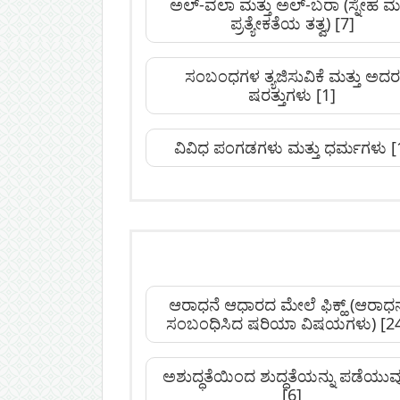
ಅಲ್-ವಲಾ ಮತ್ತು ಅಲ್-ಬರಾ (ಸ್ನೇಹ ಮತ
ಪ್ರತ್ಯೇಕತೆಯ ತತ್ವ)
[7]
ಸಂಬಂಧಗಳ ತ್ಯಜಿಸುವಿಕೆ ಮತ್ತು ಅದರ
ಷರತ್ತುಗಳು
[1]
ವಿವಿಧ ಪಂಗಡಗಳು ಮತ್ತು ಧರ್ಮಗಳು
[
ಆರಾಧನೆ ಆಧಾರದ ಮೇಲೆ ಫಿಕ್ಹ್ (ಆರಾಧನ
ಸಂಬಂಧಿಸಿದ ಷರಿಯಾ ವಿಷಯಗಳು)
[2
ಅಶುದ್ಧತೆಯಿಂದ ಶುದ್ಧತೆಯನ್ನು ಪಡೆಯುವ
[6]