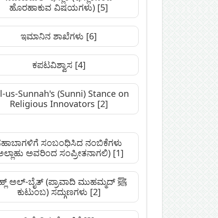
ಹೊರಹಾಕುವ ವಿಷಯಗಳು)
[5]
ಇಮಾನಿನ ಶಾಖೆಗಳು
[6]
ಕಪಟವಿಶ್ವಾಸ
[4]
l-us-Sunnah's (Sunni) Stance on
Religious Innovators
[2]
ಹಾಬಾಗಳಿಗೆ ಸಂಬಂಧಿಸಿದ ನಂಬಿಕೆಗಳು
ಅಲ್ಲಾಹು ಅವರಿಂದ ಸಂಪ್ರೀತನಾಗಲಿ)
[1]
್ಲ್ ಅಲ್-ಬೈತ್ (ಪ್ರಾವಾದಿ ಮುಹಮ್ಮದ್‌ ﷺ
ಕುಟುಂಬ) ಸದ್ಗುಣಗಳು
[2]