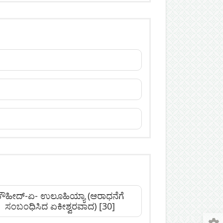
ತೌಹೀದ್‌-ಏ- ಉಲೂಹಿಯ್ಯಾ (ಆರಾಧನೆಗೆ
ಸಂಬಂಧಿಸಿದ ಏಕೀಶ್ವರವಾದ)
[30]