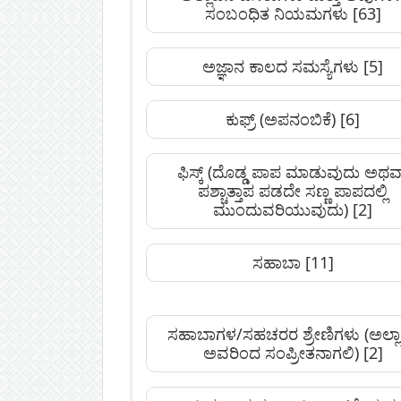
ಸಂಬಂಧಿತ ನಿಯಮಗಳು
[63]
ಅಜ್ಞಾನ ಕಾಲದ ಸಮಸ್ಯೆಗಳು
[5]
ಕುಫ್ರ್ (ಅಪನಂಬಿಕೆ)
[6]
ಫಿಸ್ಕ್ (ದೊಡ್ಡ ಪಾಪ ಮಾಡುವುದು ಅಥ
ಪಶ್ಚಾತ್ತಾಪ ಪಡದೇ ಸಣ್ಣ ಪಾಪದಲ್ಲಿ
ಮುಂದುವರಿಯುವುದು)
[2]
ಸಹಾಬಾ
[11]
ಸಹಾಬಾಗಳ/ಸಹಚರರ ಶ್ರೇಣಿಗಳು (ಅಲ್ಲ
ಅವರಿಂದ ಸಂಪ್ರೀತನಾಗಲಿ)
[2]