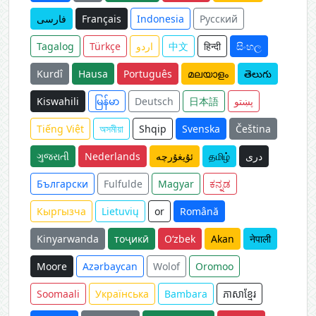
فارسی
Français
Indonesia
Русский
Tagalog
Türkçe
اردو
中文
हिन्दी
සිංහල
Kurdî
Hausa
Português
മലയാളം
తెలుగు
Kiswahili
မြန်မာ
Deutsch
日本語
پښتو
Tiếng Việt
অসমীয়া
Shqip
Svenska
Čeština
ગુજરાતી
Nederlands
ئۇيغۇرچە
தமிழ்
دری
Български
Fulfulde
Magyar
ಕನ್ನಡ
Кыргызча
Lietuvių
or
Română
Kinyarwanda
тоҷикӣ
O‘zbek
Akan
नेपाली
Moore
Azərbaycan
Wolof
Oromoo
Soomaali
Українська
Bambara
ភាសាខ្មែរ