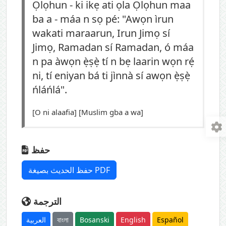
Ọlọhun - ki ikẹ ati ọla Ọlọhun maa
ba a - máa n sọ pé: "Awọn ìrun
wakati maraarun, Irun Jimọ sí
Jimọ, Ramadan sí Ramadan, ó máa
n pa àwọn ẹ̀ṣẹ̀ tí n bẹ laarin wọn rẹ́
ni, tí eniyan bá ti jìnnà sí awọn ẹ̀ṣẹ̀
ńláńlá".
[O ni alaafia] [Muslim gba a wa]
حفظ
حفظ الحديث بصيغة PDF
الترجمة
العربية
বাংলা
Bosanski
English
Español