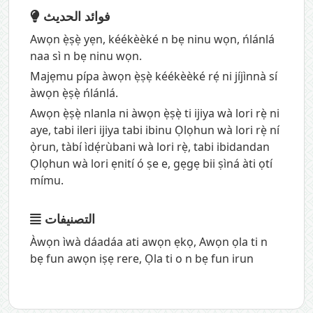
فوائد الحديث
Awọn ẹ̀ṣẹ̀ yẹn, kéékèèké n bẹ ninu wọn, ńlánlá
naa sì n bẹ ninu wọn.
Majẹmu pípa àwọn ẹ̀ṣẹ̀ kéékèèké rẹ́ ni jíjìnnà sí
àwọn ẹ̀ṣẹ̀ ńlánlá.
Awọn ẹ̀ṣẹ̀ nlanla ni àwọn ẹ̀ṣẹ̀ ti ijiya wà lori rẹ̀ ni
aye, tabi ileri ijiya tabi ibinu Ọlọhun wà lori rẹ̀ ní
ọ̀run, tàbí ìdẹ́rùbani wà lori rẹ̀, tabi ibidandan
Ọlọhun wà lori ẹnití ó ṣe e, gẹgẹ bii ṣìná àti ọtí
mímu.
التصنيفات
Àwọn ìwà dáadáa ati awọn ẹkọ
,
Awọn ọla ti n
bẹ fun awọn iṣẹ rere
,
Ọla ti o n bẹ fun irun