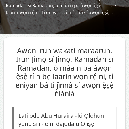
Ramadan sí Ramadan, ó máa n pa àwọn ẹ̀ṣẹ̀ tí n bẹ
laarin wọn rẹ́ ni, tí eniyan bá ti jìnnà sí awọn ẹ̀ṣẹ̀…
Awọn ìrun wakati maraarun,
Irun Jimọ sí Jimọ, Ramadan sí
Ramadan, ó máa n pa àwọn
ẹ̀ṣẹ̀ tí n bẹ laarin wọn rẹ́ ni, tí
eniyan bá ti jìnnà sí awọn ẹ̀ṣẹ̀
ńláńlá
Lati ọdọ Abu Huraira - ki Ọlọhun
yọnu si i - ó ní dajudaju Ojiṣẹ