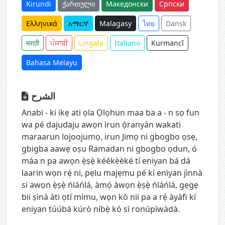
Kirundi
ქართული
Македонски
Српски
Ελληνικά
አማርኛ
Malagasy
ไทย
Dansk
मराठी
ਪੰਜਾਬੀ
Lingala
Italiano
Kurmancî
Bahasa Melayu
الشرح
Anabi - ki ikẹ ati ọla Ọlọhun maa ba a - n sọ fun
wa pé dajudaju awọn ìrun ọ̀ranyàn wakati
maraarun lojoojumọ, irun Jimọ ni gbogbo ọsẹ,
gbigba aawẹ oṣu Ramadan ni gbogbo ọdun, ó
máa n pa awọn ẹ̀ṣẹ̀ kéékèèké tí eniyan bá dá
laarin wọn rẹ́ ni, pẹlu majẹmu pé kí eniyan jìnnà
si awọn ẹ̀ṣẹ̀ ńláńlá, àmọ́ àwọn ẹ̀ṣẹ̀ ńláńlá, gẹgẹ
bii ṣìná àti ọtí mímu, wọn kò nii pa a rẹ́ àyàfi kí
eniyan túúbá kúrò níbẹ̀ kó sì ronúpìwàdà.