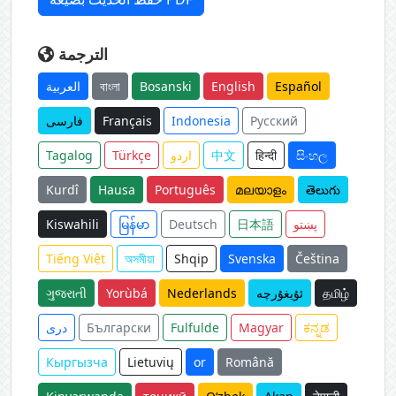
الترجمة
العربية
বাংলা
Bosanski
English
Español
فارسی
Français
Indonesia
Русский
Tagalog
Türkçe
اردو
中文
हिन्दी
සිංහල
Kurdî
Hausa
Português
മലയാളം
తెలుగు
Kiswahili
မြန်မာ
Deutsch
日本語
پښتو
Tiếng Việt
অসমীয়া
Shqip
Svenska
Čeština
ગુજરાતી
Yorùbá
Nederlands
ئۇيغۇرچە
தமிழ்
دری
Български
Fulfulde
Magyar
ಕನ್ನಡ
Кыргызча
Lietuvių
or
Română