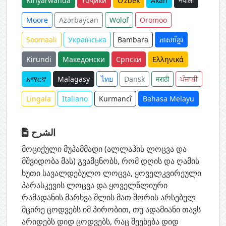
Kinyarwanda
тоҷикӣ
O‘zbek
Akan
नेपाली
Moore
Azərbaycan
Wolof
Oromoo
Soomaali
Українська
Bambara
ភាសាខ្មែរ
Kirundi
Македонски
Српски
Ελληνικά
አማርኛ
Malagasy
ไทย
Dansk
मराठी
ਪੰਜਾਬੀ
Lingala
Italiano
Kurmancî
Bahasa Melayu
الشرح
მოციქული მუჰამმადი (ალლაჰის ლოცვა და
მშვიდობა მას) გვამცნობს, რომ დღის და ღამის
ხუთი სავალდებულო ლოცვა, ყოველკვირეული
პარასკევის ლოცვა და ყოველწლიური
რამადანის მარხვა შლის მათ შორის არსებულ
მცირე ცოდვებს იმ პირობით, თუ ადამიანი თავს
არიდებს დიდ ცოდვებს, რაც შეეხება დიდ