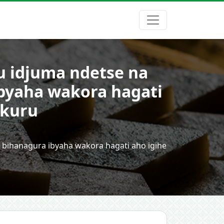
u idjuma ndetse na
byaha wakora hagati
ikuru
 bihanagura ibyaha wakora hagati aho igihe