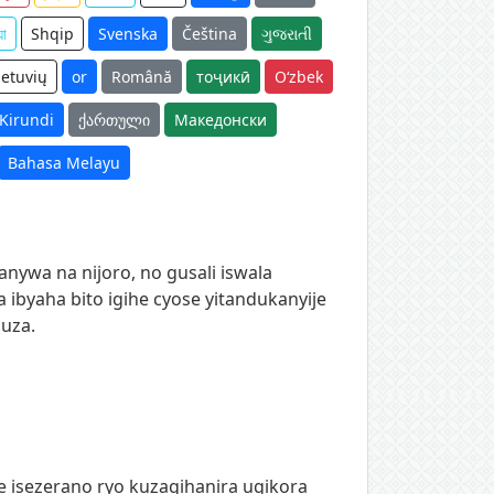
়া
Shqip
Svenska
Čeština
ગુજરાતી
ietuvių
or
Română
тоҷикӣ
O‘zbek
Kirundi
ქართული
Македонски
Bahasa Melayu
nywa na nijoro, no gusali iswala
byaha bito igihe cyose yitandukanyije
cuza.
ze isezerano ryo kuzagihanira ugikora