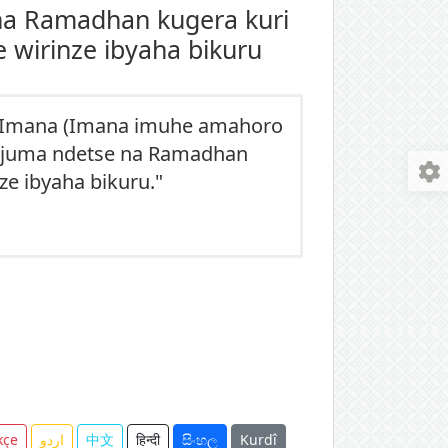
 na Ramadhan kugera kuri
 wirinze ibyaha bikuru
 y'Imana (Imana imuhe amahoro
u idjuma ndetse na Ramadhan
e ibyaha bikuru."
kçe
اردو
中文
हिन्दी
සිංහල
Kurdî