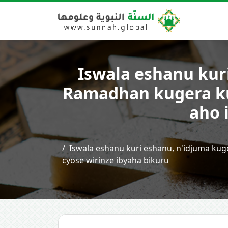
Iswala eshanu kur
Ramadhan kugera ku
aho 
Iswala eshanu kuri eshanu, n'idjuma ku
cyose wirinze ibyaha bikuru