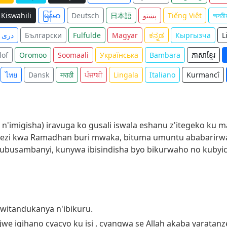
Kiswahili
မြန်မာ
Deutsch
日本語
پښتو
Tiếng Việt
অসমীয
دری
Български
Fulfulde
Magyar
ಕನ್ನಡ
Кыргызча
L
lof
Oromoo
Soomaali
Українська
Bambara
ភាសាខ្មែរ
ไทย
Dansk
मराठी
ਪੰਜਾਬੀ
Lingala
Italiano
Kurmancî
'imigisha) iravuga ko gusali iswala eshanu z'itegeko ku ma
ezi kwa Ramadhan buri mwaka, bituma umuntu ababarirwa i
k'ubusambanyi, kunywa ibisindisha byo bikurwaho no kubyi
kwitandukanya n'ibikuru.
ijwe igihano cyacyo ku isi , cyangwa se Allah akaba yaratan