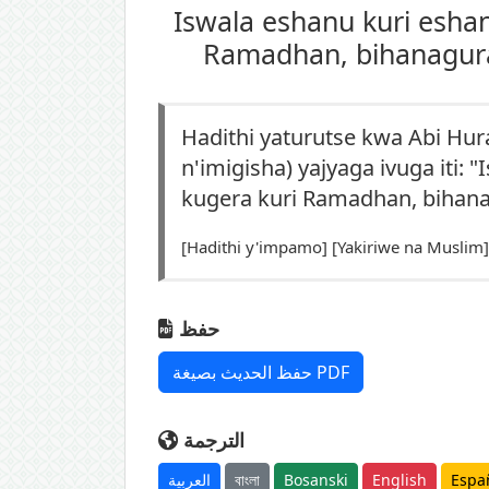
Iswala eshanu kuri esha
Ramadhan, bihanagura 
Hadithi yaturutse kwa Abi Hu
n'imigisha) yajyaga ivuga iti
kugera kuri Ramadhan, bihanag
[Hadithi y'impamo] [Yakiriwe na Muslim]
حفظ
حفظ الحديث بصيغة PDF
الترجمة
العربية
বাংলা
Bosanski
English
Espa