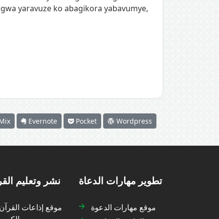
angwa yaravuze ko abagikora yabavumye,
Mix
Evernote
Pocket
Wordpress
تطوير مهارات الدعاة
نشر وتعليم الق
موقع مهارات الدعوة
موقع إذاعات القرآن
الكريم