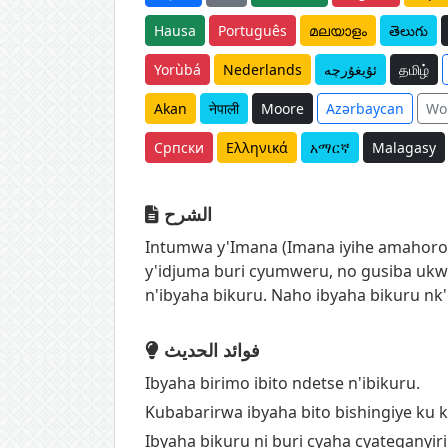
Hausa
Português
മലയാളം
తెలుగు
Yorùbá
Nederlands
ئۇيغۇرچە
தமிழ்
Akan
नेपाली
Moore
Azərbaycan
Wo
Српски
Ελληνικά
አማርኛ
Malagasy
الشرح
Intumwa y'Imana (Imana iyihe amahoro n
y'idjuma buri cyumweru, no gusiba ukw
n'ibyaha bikuru. Naho ibyaha bikuru n
فوائد الحديث
Ibyaha birimo ibito ndetse n'ibikuru.
Kubabarirwa ibyaha bito bishingiye ku 
Ibyaha bikuru ni buri cyaha cyateganyir