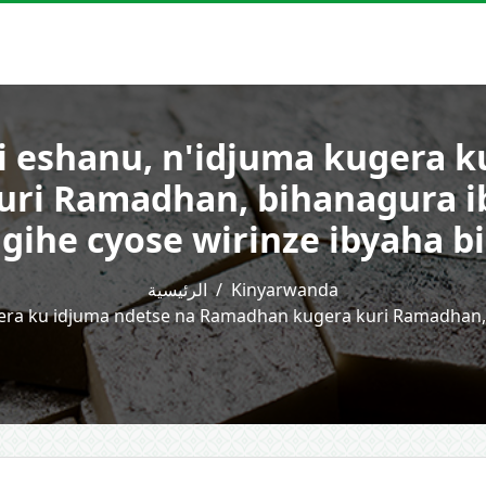
i eshanu, n'idjuma kugera k
ri Ramadhan, bihanagura i
igihe cyose wirinze ibyaha b
الرئيسية
Kinyarwanda
gera ku idjuma ndetse na Ramadhan kugera kuri Ramadhan,