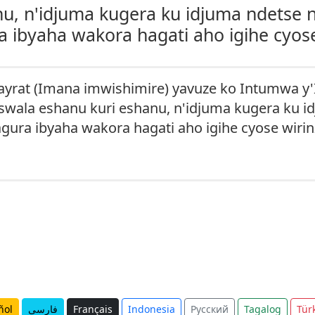
nu, n'idjuma kugera ku idjuma ndetse
ibyaha wakora hagati aho igihe cyose
rayrat (Imana imwishimire) yavuze ko Intumwa
: "Iswala eshanu kuri eshanu, n'idjuma kugera k
ura ibyaha wakora hagati aho igihe cyose wirinz
ñol
فارسی
Français
Indonesia
Русский
Tagalog
Tür