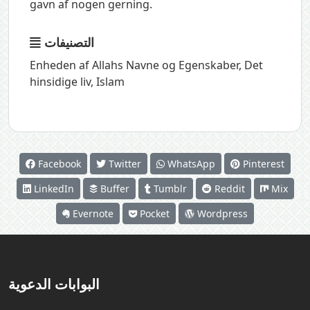
gavn af nogen gerning.
التصنيفات
Enheden af Allahs Navne og Egenskaber
,
Det
hinsidige liv
,
Islam
Facebook
Twitter
WhatsApp
Pinterest
LinkedIn
Buffer
Tumblr
Reddit
Mix
Evernote
Pocket
Wordpress
البوابات الدعوية