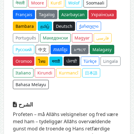
नेपाली
Moore
Kurdî
Wolof
Soomaali
Français
Tagalog
Azərbaycan
Українська
Bambara
தமிழ்
Deutsch
ქართული
Português
Македонски
Magyar
فارسی
Русский
中文
ភាសាខ្មែរ
አማርኛ
Malagasy
Oromoo
ไทย
मराठी
ਪੰਜਾਬੀ
Türkçe
Lingala
Italiano
Kirundi
Kurmancî
日本語
Bahasa Melayu
الشرح
Profeten – må Allāhs velsignelser og fred være
med ham – tydeliggør Allāhs overvældende
gunst mod de troende og Hans retfærdige