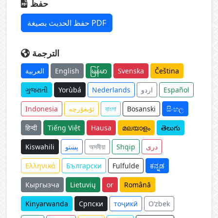
حفظ
حفظ الحديث بصيغة PDF
الترجمة
العربية
English
မြန်မာ
Svenska
Čeština
ગુજરાતી
Yorùbá
Nederlands
اردو
Español
Indonesia
ئۇيغۇرچە
বাংলা
Bosanski
සිංහල
हिन्दी
Tiếng Việt
Hausa
മലയാളം
తెలుగు
Kiswahili
پښتو
অসমীয়া
Shqip
دری
Ελληνικά
Български
Fulfulde
ಕನ್ನಡ
Кыргызча
Lietuvių
or
Română
Kinyarwanda
Српски
тоҷикӣ
O‘zbek