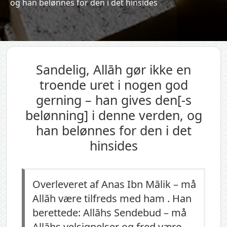
og han belønnes for den i det hinsides
Sandelig, Allāh gør ikke en
troende uret i nogen god
gerning – han gives den[-s
belønning] i denne verden, og
han belønnes for den i det
hinsides
Overleveret af Anas Ibn Mālik – må
Allāh være tilfreds med ham . Han
berettede: Allāhs Sendebud – må
Allāhs velsignelser og fred være