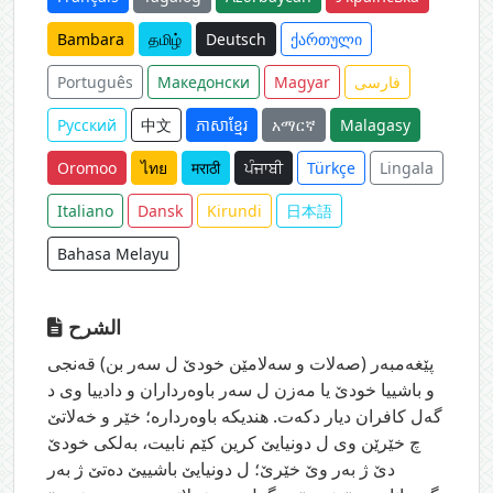
Bambara
தமிழ்
Deutsch
ქართული
فارسی
Magyar
Македонски
Português
Русский
中文
ភាសាខ្មែរ
አማርኛ
Malagasy
Oromoo
ไทย
मराठी
ਪੰਜਾਬੀ
Türkçe
Lingala
Italiano
Dansk
Kirundi
日本語
Bahasa Melayu
الشرح
پێغه‌مبه‌ر (صه‌لات و سه‌لامێن خودێ ل سه‌ر بن) قه‌نجی
و باشییا خودێ یا مه‌زن ل سه‌ر باوه‌رداران و دادییا وی د
گه‌ل كافران دیار دكه‌ت. هندیكه‌ باوه‌رداره‌؛ خێر و خه‌لاتێ
چ خێرێن وی ل دونیایێ كرین كێم نابیت، به‌لكی خودێ
دێ ژ به‌ر وێ خێرێ؛ ل دونیایێ باشییێ ده‌تێ ژ به‌ر