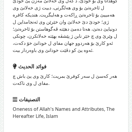
گوهدانا وی بۆ خودێ، د گه‌ل وی خه‌لاتێ مه‌زن یێ خودێ
ل ئاخره‌تێ بۆ وی هه‌لگرتی، دبیت ژی خه‌لاتێ وی
هه‌مییێ بۆ ئاخره‌تێ ڕاكه‌ت و هه‌لبگریت. هندیكه‌ كافره‌
ژی؛ خودێ دێ خه‌لاتێ وان خێرێن وی ئه‌نجامداین ل
دونيايێ ده‌تێ، هه‌تا ده‌مێ دهێته‌ ڤه‌گوهاستن بۆ ئاخره‌تێ؛
ل وێرێ وی چ خێر نابن ژ پێشڤه‌ بهێته‌ خه‌لاتكرن، چونكی
ئه‌و كارێ بۆ هه‌ردوو جهان مفای ل خودانێ خۆ دكه‌ت،
ئه‌وه‌ یێ كو دڤێت خودانێ وى باوه‌ردار بیت.
فوائد الحديث
هه‌ر كه‌سێ ل سه‌ر كوفرێ بمریت؛ كارێ وی یێ باش چ
مفای ل وی ناكه‌ت.
التصنيفات
Oneness of Allah's Names and Attributes
,
The
Hereafter Life
,
Islam