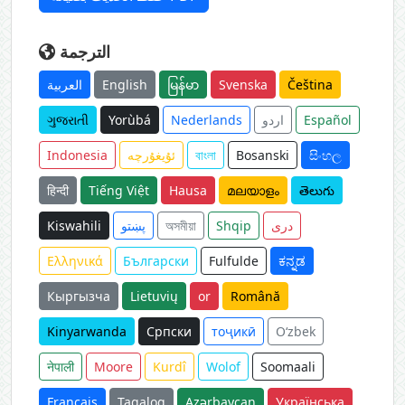
الترجمة
Čeština
Svenska
မြန်မာ
English
العربية
Español
اردو
Nederlands
Yorùbá
ગુજરાતી
සිංහල
Bosanski
বাংলা
ئۇيغۇرچە
Indonesia
हिन्दी
Tiếng Việt
Hausa
മലയാളം
తెలుగు
دری
Shqip
অসমীয়া
پښتو
Kiswahili
Ελληνικά
Български
Fulfulde
ಕನ್ನಡ
Кыргызча
Lietuvių
or
Română
Kinyarwanda
Српски
тоҷикӣ
O‘zbek
नेपाली
Moore
Kurdî
Wolof
Soomaali
Français
Tagalog
Azərbaycan
Українська