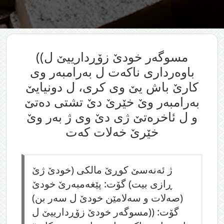
((مسوگه‌ر خودێ زۆڕدارییێ ل
باوه‌رداری ناكه‌ت ل به‌رامبه‌ر وی
كارێ باش یێ وی كری، ل دونیایێ
به‌رامبه‌ر وێ خێرێ دێ تشتی ده‌تێ
و ل ئاخره‌تێ ژی دێ وی ژ به‌ر وێ
خێرێ خه‌لات كه‌ت
ژ ئه‌نه‌سێ كوڕێ مالكی (خودێ ژێ
ڕازی بیت) گۆت: پێغەمبەرێ خودێ
(صەلات و سەلامێن خودێ ل سەر بن)
گۆت: ((مسوگه‌ر خودێ زۆڕدارییێ ل