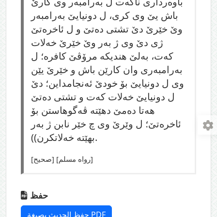
باوه‌رداری ناكه‌ت ل به‌رامبه‌ر وی كارێ
باش یێ وی كری، ل دونیایێ به‌رامبه‌ر
وێ خێرێ دێ تشتی ده‌تێ و ل ئاخره‌تێ
ژی دێ وی ژ به‌ر وێ خێرێ خه‌لات
كه‌ت، به‌لێ هندیكه‌ مرۆڤێ كافره‌؛ ل
به‌رامبه‌ری وان كارێن باش و خێرێ یێن
وی ل دونیایێ بۆ خودێ ئه‌نجامداین؛ دێ
ل دونیایێ خه‌لات كه‌ت و تشتی ده‌تێ
هه‌تا ده‌مێ دهێته‌ ڤه‌گوهاستن بۆ
ئاخره‌تێ؛ ل وێرێ وی چ خێر نابن ژ به‌ر
بهێته‌ خه‌لاتكرن)).
[صحيح] [رواه مسلم]
حفظ
حفظ الحديث بصيغة PDF