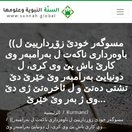
((مسوگه‌ر خودێ زۆڕدارییێ ل
باوه‌رداری ناكه‌ت ل به‌رامبه‌ر وی
كارێ باش یێ وی كری، ل
دونیایێ به‌رامبه‌ر وێ خێرێ دێ
تشتی ده‌تێ و ل ئاخره‌تێ ژی دێ
وی ژ به‌ر وێ خێرێ…
Kurmancî
الرئيسية
((مسوگه‌ر خودێ زۆڕدارییێ ل باوه‌رداری ناكه‌ت ل به‌رامبه‌ر
وی كارێ باش یێ وی كری، ل دونیایێ به‌رامبه‌ر وێ…