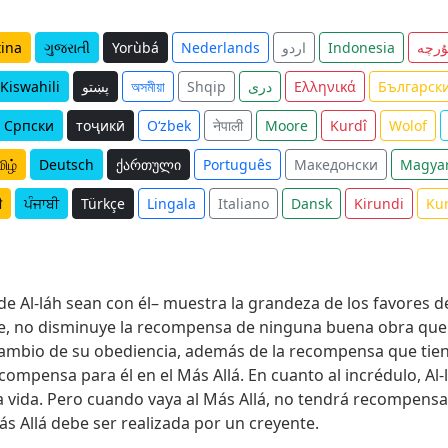
tina
ગુજરાતી
Yorùbá
Nederlands
اردو
Indonesia
ۇرچە
Kiswahili
پښتو
অসমীয়া
Shqip
دری
Ελληνικά
Българск
Српски
тоҷикӣ
O‘zbek
नेपाली
Moore
Kurdî
Wolof
ிழ்
Deutsch
ქართული
Português
Македонски
Magya
ी
ਪੰਜਾਬੀ
Türkçe
Lingala
Italiano
Dansk
Kirundi
Ku
de Al-láh sean con él– muestra la grandeza de los favores de 
te, no disminuye la recompensa de ninguna buena obra que él
mbio de su obediencia, además de la recompensa que tiene 
mpensa para él en el Más Allá. En cuanto al incrédulo, Al
 vida. Pero cuando vaya al Más Allá, no tendrá recompensa
ás Allá debe ser realizada por un creyente.