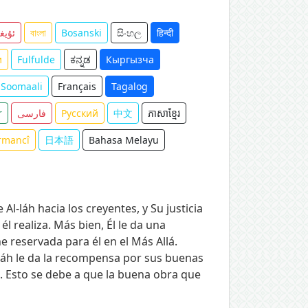
ئۇيغ
বাংলা
Bosanski
සිංහල
हिन्दी
и
Fulfulde
ಕನ್ನಡ
Кыргызча
Soomaali
Français
Tagalog
r
فارسی
Русский
中文
ភាសាខ្មែរ
rmancî
日本語
Bahasa Melayu
Al-láh hacia los creyentes, y Su justicia
 realiza. Más bien, Él le da una
reservada para él en el Más Allá.
-láh le da la recompensa por sus buenas
. Esto se debe a que la buena obra que