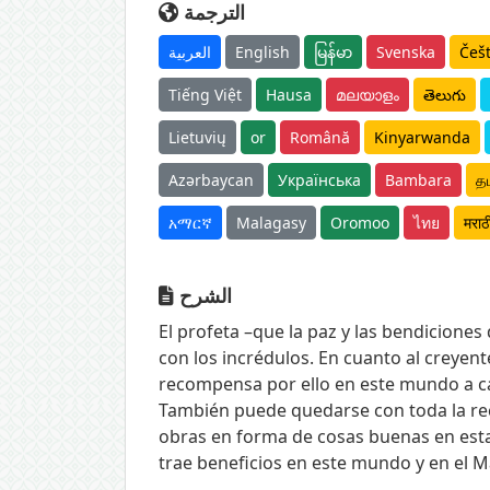
الترجمة
العربية
English
မြန်မာ
Svenska
Češ
Tiếng Việt
Hausa
മലയാളം
తెలుగు
Lietuvių
or
Română
Kinyarwanda
Azərbaycan
Українська
Bambara
தம
አማርኛ
Malagasy
Oromoo
ไทย
मराठ
الشرح
El profeta –que la paz y las bendiciones 
con los incrédulos. En cuanto al creyen
recompensa por ello en este mundo a ca
También puede quedarse con toda la reco
obras en forma de cosas buenas en esta
trae beneficios en este mundo y en el M