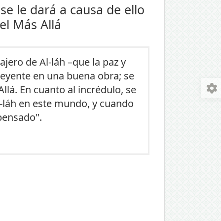
se le dará a causa de ello
el Más Allá
jero de Al-láh –que la paz y
creyente en una buena obra; se
lá. En cuanto al incrédulo, se
l-láh en este mundo, y cuando
pensado".