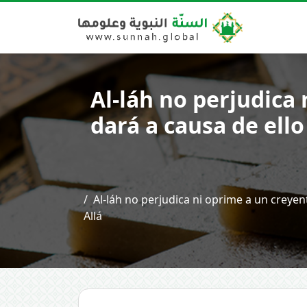
Al-láh no perjudica
dará a causa de ell
Al-láh no perjudica ni oprime a un creye
Allá