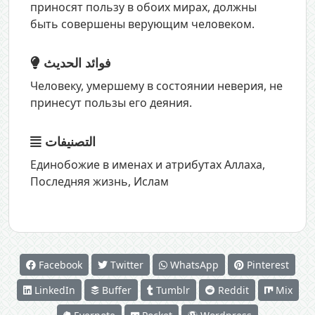
приносят пользу в обоих мирах, должны
быть совершены верующим человеком.
فوائد الحديث
Человеку, умершему в состоянии неверия, не
принесут пользы его деяния.
التصنيفات
Единобожие в именах и атрибутах Аллаха
,
Последняя жизнь
,
Ислам
Facebook
Twitter
WhatsApp
Pinterest
LinkedIn
Buffer
Tumblr
Reddit
Mix