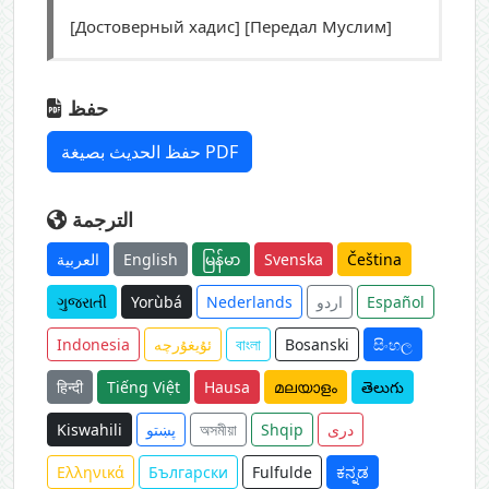
[Достоверный хадис] [Передал Муслим]
حفظ
حفظ الحديث بصيغة PDF
الترجمة
العربية
English
မြန်မာ
Svenska
Čeština
ગુજરાતી
Yorùbá
Nederlands
اردو
Español
Indonesia
ئۇيغۇرچە
বাংলা
Bosanski
සිංහල
हिन्दी
Tiếng Việt
Hausa
മലയാളം
తెలుగు
Kiswahili
پښتو
অসমীয়া
Shqip
دری
Ελληνικά
Български
Fulfulde
ಕನ್ನಡ