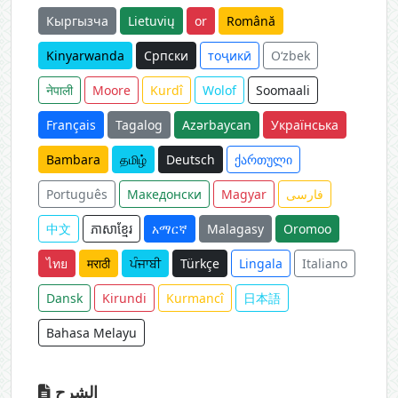
Кыргызча
Lietuvių
or
Română
Kinyarwanda
Српски
тоҷикӣ
O‘zbek
नेपाली
Moore
Kurdî
Wolof
Soomaali
Français
Tagalog
Azərbaycan
Українська
Bambara
தமிழ்
Deutsch
ქართული
Português
Македонски
Magyar
فارسی
中文
ភាសាខ្មែរ
አማርኛ
Malagasy
Oromoo
ไทย
मराठी
ਪੰਜਾਬੀ
Türkçe
Lingala
Italiano
Dansk
Kirundi
Kurmancî
日本語
Bahasa Melayu
الشرح