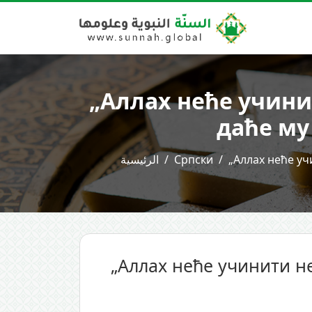
„Аллах неће учини
даће му
الرئيسية
Српски
„Аллах неће уч
„Аллах неће учинити н