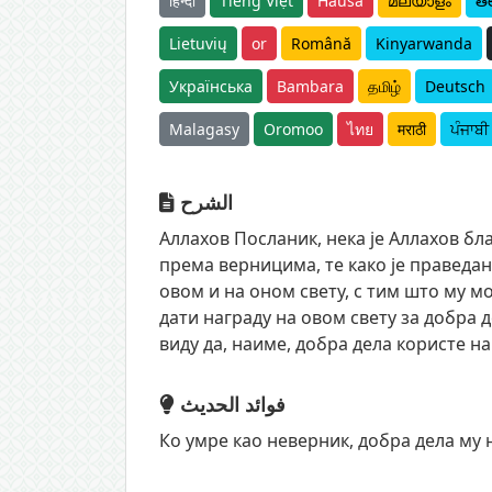
हिन्दी
Tiếng Việt
Hausa
മലയാളം
తె
Lietuvių
or
Română
Kinyarwanda
Українська
Bambara
தமிழ்
Deutsch
Malagasy
Oromoo
ไทย
मराठी
ਪੰਜਾਬੀ
الشرح
Аллахов Посланик, нека је Аллахов бл
према верницима, те како је праведан
овом и на оном свету, с тим што му м
дати награду на овом свету за добра д
виду да, наиме, добра дела користе на
فوائد الحديث
Ко умре као неверник, добра дела му 