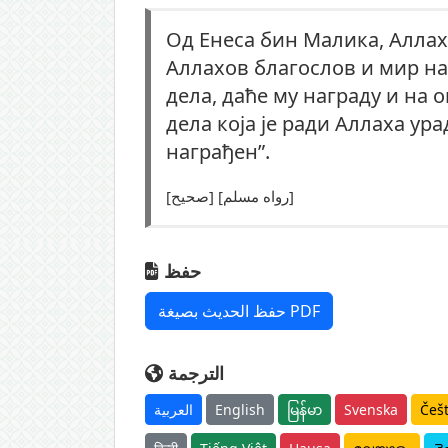
Од Енеса бин Малика, Аллах
Аллахов благослов и мир на
дела, даће му награду и на 
дела која је ради Аллаха ур
награђен”.
[صحيح] [رواه مسلم]
حفظ
حفظ الحديث بصيغة PDF
الترجمة
العربية
English
မြန်မာ
Svenska
Češ