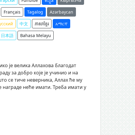
лгарски
Fulfulde
ಕನ್ನಡ
Кыргызча
Français
Tagalog
Azərbaycan
усский
中文
ភាសាខ្មែរ
አማርኛ
日本語
Bahasa Melayu
ико је велика Аллахова благодат
аду за добро које је учинио и на
што се тиче неверника, Аллах ће му
ве награде неће имати. Треба имати у