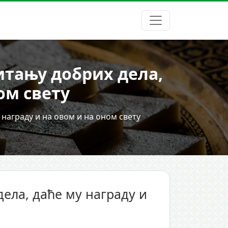
итању добрих дела,
ом свету
награду и на овом и на оном свету
ела, даће му награду и