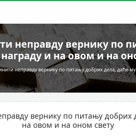
ти неправду вернику по п
 награду и на овом и на он
инити неправду вернику по питању добрих дела, даће му 
еправду вернику по питању добрих д
на овом и на оном свету