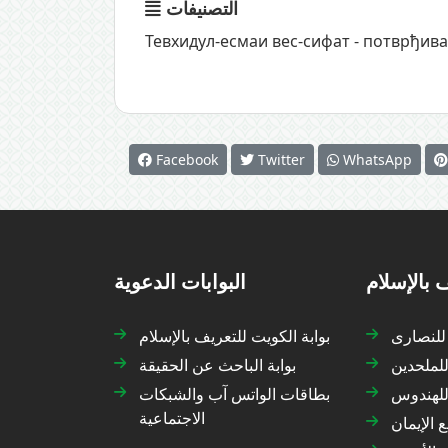
التصنيفات
Тевхидул-есмаи вес-сифат - потврђи
Facebook
Twitter
WhatsApp
البوابات الدعوية
التعريف ب
بوابة الكويت للتعريف بالإسلام
التعريف 
بوابة الباحث عن الحقيقة
التعريف 
بطاقات الواتس آب والشبكات
التعريف 
الاجتماعية
موقع الإ