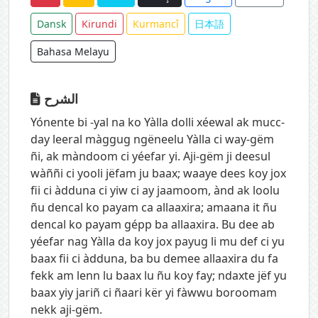
Dansk
Kirundi
Kurmancî
日本語
Bahasa Melayu
الشرح
Yónente bi -yal na ko Yàlla dolli xéewal ak mucc-
day leeral màggug ngëneelu Yàlla ci way-gëm
ñi, ak màndoom ci yéefar yi. Aji-gëm ji deesul
wàññi ci yooli jëfam ju baax; waaye dees koy jox
fii ci àdduna ci yiw ci ay jaamoom, ànd ak loolu
ñu dencal ko payam ca allaaxira; amaana it ñu
dencal ko payam gépp ba allaaxira. Bu dee ab
yéefar nag Yàlla da koy jox payug li mu def ci yu
baax fii ci àdduna, ba bu demee allaaxira du fa
fekk am lenn lu baax lu ñu koy fay; ndaxte jëf yu
baax yiy jariñ ci ñaari kër yi fàwwu boroomam
nekk aji-gëm.