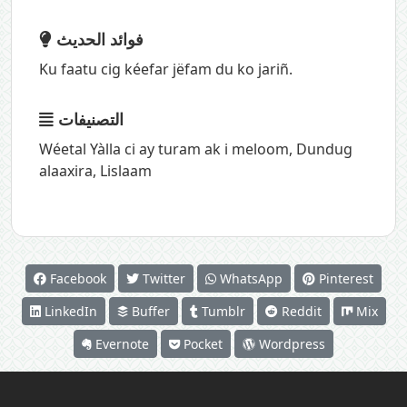
فوائد الحديث
Ku faatu cig kéefar jëfam du ko jariñ.
التصنيفات
Wéetal Yàlla ci ay turam ak i meloom
,
Dundug
alaaxira
,
Lislaam
Facebook
Twitter
WhatsApp
Pinterest
LinkedIn
Buffer
Tumblr
Reddit
Mix
Evernote
Pocket
Wordpress