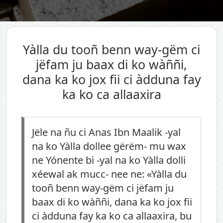
Yàlla du tooñ benn way-gëm ci
jëfam ju baax di ko wàññi,
dana ka ko jox fii ci àdduna fay
ka ko ca allaaxira
Jële na ñu ci Anas Ibn Maalik -yal
na ko Yàlla dollee gërëm- mu wax
ne Yónente bi -yal na ko Yàlla dolli
xéewal ak mucc- nee ne: «Yàlla du
tooñ benn way-gëm ci jëfam ju
baax di ko wàññi, dana ka ko jox fii
ci àdduna fay ka ko ca allaaxira, bu