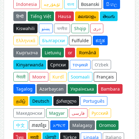
Indonesia
ئۇيغۇرچە
বাংলা
Bosanski
සිංහල
हिन्दी
Tiếng Việt
Hausa
മലയാളം
తెలుగు
Kiswahili
پښتو
অসমীয়া
Shqip
دری
Ελληνικά
Български
Fulfulde
ಕನ್ನಡ
Кыргызча
Lietuvių
or
Română
Kinyarwanda
Српски
тоҷикӣ
O‘zbek
नेपाली
Moore
Kurdî
Soomaali
Français
Tagalog
Azərbaycan
Українська
Bambara
தமிழ்
Deutsch
ქართული
Português
Македонски
Magyar
فارسی
Русский
中文
ភាសាខ្មែរ
አማርኛ
Malagasy
Oromoo
ไทย
मराठी
ਪੰਜਾਬੀ
Türkçe
Lingala
Italiano