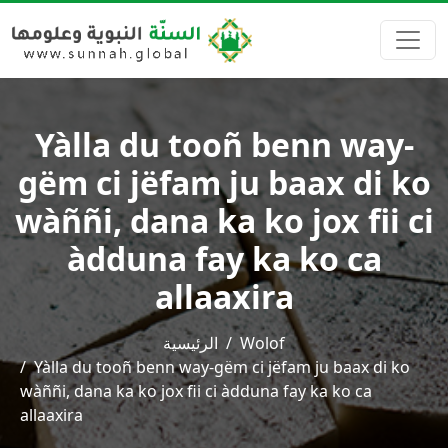
Yàlla du tooñ benn way-
gëm ci jëfam ju baax di ko
wàññi, dana ka ko jox fii ci
àdduna fay ka ko ca
allaaxira
الرئيسية
Wolof
Yàlla du tooñ benn way-gëm ci jëfam ju baax di ko
wàññi, dana ka ko jox fii ci àdduna fay ka ko ca
allaaxira