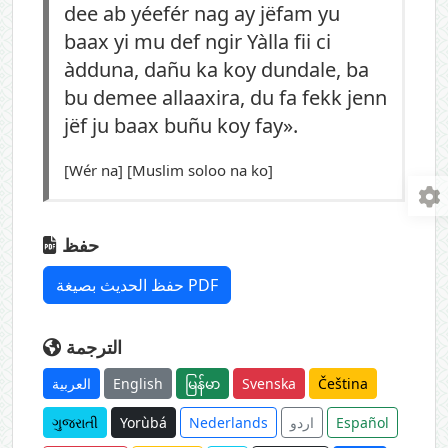
dee ab yéefér nag ay jëfam yu
baax yi mu def ngir Yàlla fii ci
àdduna, dañu ka koy dundale, ba
bu demee allaaxira, du fa fekk jenn
jëf ju baax buñu koy fay».
[Wér na] [Muslim soloo na ko]
حفظ
حفظ الحديث بصيغة PDF
الترجمة
العربية
English
မြန်မာ
Svenska
Čeština
ગુજરાતી
Yorùbá
Nederlands
اردو
Español