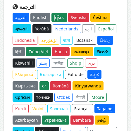
الترجمة
العربية
English
မြန်မာ
Svenska
Čeština
ગુજરાતી
Yorùbá
Nederlands
اردو
Español
Indonesia
ئۇيغۇرچە
বাংলা
Bosanski
සිංහල
हिन्दी
Tiếng Việt
Hausa
മലയാളം
తెలుగు
Kiswahili
پښتو
অসমীয়া
Shqip
دری
Ελληνικά
Български
Fulfulde
ಕನ್ನಡ
Кыргызча
or
Română
Kinyarwanda
Српски
тоҷикӣ
O‘zbek
नेपाली
Moore
Kurdî
Wolof
Soomaali
Français
Tagalog
Azərbaycan
Українська
Bambara
தமிழ்