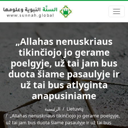
„Allahas nenuskriaus
tikinčiojo jo gerame
poelgyje, už tai jam bus
duota šiame pasaulyje ir
už tai bus atlyginta
anapusiniame
الرئيسية
Lietuvių
„Allahas nenuskriaus tikinčiojo jo gerame poelgyje,
už tai jam bus duota šiame pasaulyje ir už tai bus