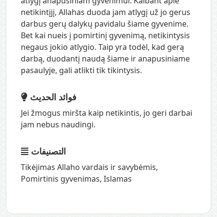
atlygį anapusiniam gyvenimui. Kalbant apie
netikintįjį, Allahas duoda jam atlygį už jo gerus
darbus gerų dalykų pavidalu šiame gyvenime.
Bet kai nueis į pomirtinį gyvenimą, netikintysis
negaus jokio atlygio. Taip yra todėl, kad gerą
darbą, duodantį naudą šiame ir anapusiniame
pasaulyje, gali atlikti tik tikintysis.
فوائد الحديث
Jei žmogus miršta kaip netikintis, jo geri darbai
jam nebus naudingi.
التصنيفات
Tikėjimas Allaho vardais ir savybėmis
,
Pomirtinis gyvenimas
,
Islamas