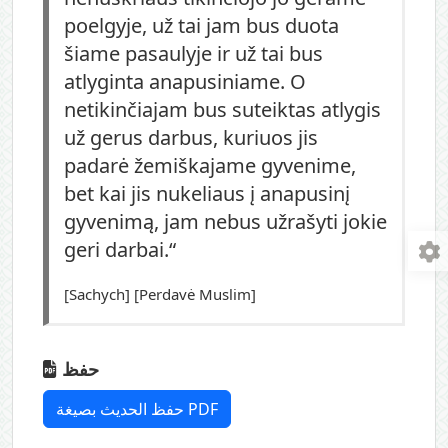
poelgyje, už tai jam bus duota
šiame pasaulyje ir už tai bus
atlyginta anapusiniame. O
netikinčiajam bus suteiktas atlygis
už gerus darbus, kuriuos jis
padarė žemiškajame gyvenime,
bet kai jis nukeliaus į anapusinį
gyvenimą, jam nebus užrašyti jokie
geri darbai.“
[Sachych] [Perdavė Muslim]
حفظ
حفظ الحديث بصيغة PDF