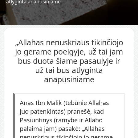
atlyginta anapusiniame
„Allahas nenuskriaus tikinčiojo
jo gerame poelgyje, už tai jam
bus duota šiame pasaulyje ir
už tai bus atlyginta
anapusiniame
Anas Ibn Malik (tebūnie Allahas
juo patenkintas) pranešė, kad
Pasiuntinys (ramybė ir Allaho
palaima jam) pasakė: „Allahas
nenuskriaus tikinčiojo jo gerame