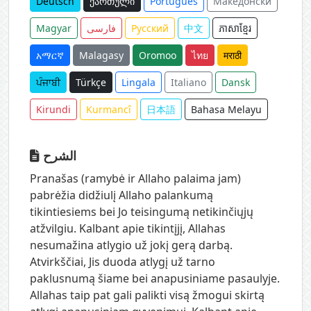
Deutsch
ქართული
Português
Македонски
Magyar
فارسی
Русский
中文
ភាសាខ្មែរ
አማርኛ
Malagasy
Oromoo
ไทย
मराठी
ਪੰਜਾਬੀ
Türkçe
Lingala
Italiano
Dansk
Kirundi
Kurmancî
日本語
Bahasa Melayu
الشرح
Pranašas (ramybė ir Allaho palaima jam)
pabrėžia didžiulį Allaho palankumą
tikintiesiems bei Jo teisingumą netikinčiųjų
atžvilgiu. Kalbant apie tikintįjį, Allahas
nesumažina atlygio už jokį gerą darbą.
Atvirkščiai, Jis duoda atlygį už tarno
paklusnumą šiame bei anapusiniame pasaulyje.
Allahas taip pat gali palikti visą žmogui skirtą