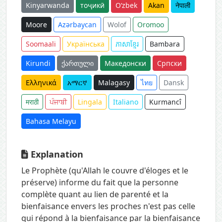
Kinyarwanda
тоҷикӣ
O‘zbek
Akan
नेपाली
Moore
Azərbaycan
Wolof
Oromoo
Soomaali
Українська
ភាសាខ្មែរ
Bambara
Kirundi
ქართული
Македонски
Српски
Ελληνικά
አማርኛ
Malagasy
ไทย
Dansk
मराठी
ਪੰਜਾਬੀ
Lingala
Italiano
Kurmancî
Bahasa Melayu
Explanation
Le Prophète (qu'Allah le couvre d'éloges et le
préserve) informe du fait que la personne
complète quant au lien de parenté et la
bienfaisance envers les proches n'est pas celle
qui répond à la bienfaisance par la bienfaisance