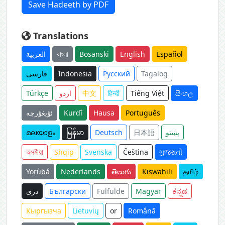
Save Hadeeth by PDF
Translations
العربية
বাংলা
Bosanski
English
Español
فارسی
Indonesia
Русский
Tagalog
Türkçe
اردو
中文
हिन्दी
Tiếng Việt
සිංහල
ئۇيغۇرچە
Kurdî
Hausa
Português
മലയാളം
မြန်မာ
Deutsch
日本語
پښتو
অসমীয়া
Shqip
Svenska
Čeština
ગુજરાતી
Yorùbá
Nederlands
తెలుగు
Kiswahili
தமிழ்
دری
Български
Fulfulde
Magyar
ಕನ್ನಡ
Кыргызча
Lietuvių
or
Română