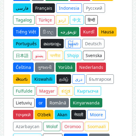
فارسی
Français
Indonesia
Русский
Tagalog
Türkçe
اردو
中文
हिन्दी
Tiếng Việt
සිංහල
ئۇيغۇرچە
Kurdî
Hausa
Português
മലയാളം
မြန်မာ
Deutsch
日本語
پښتو
অসমীয়া
Shqip
Svenska
Čeština
ગુજરાતી
Yorùbá
Nederlands
తెలుగు
Kiswahili
தமிழ்
دری
Български
Fulfulde
Magyar
ಕನ್ನಡ
Кыргызча
Lietuvių
or
Română
Kinyarwanda
тоҷикӣ
O‘zbek
Akan
नेपाली
Moore
Azərbaycan
Wolof
Oromoo
Soomaali