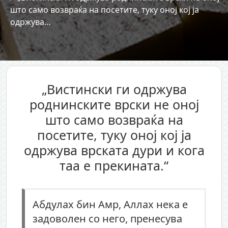
што само возвраќа на посетите, туку оној кој ја
одржува…
„Вистински ги одржува
роднинските врски не оној
што само возвраќа на
посетите, туку оној кој ја
одржува врската дури и кога
таа е прекината.“
Абдулах бин Амр, Аллах нека е
задоволен со него, пренесува