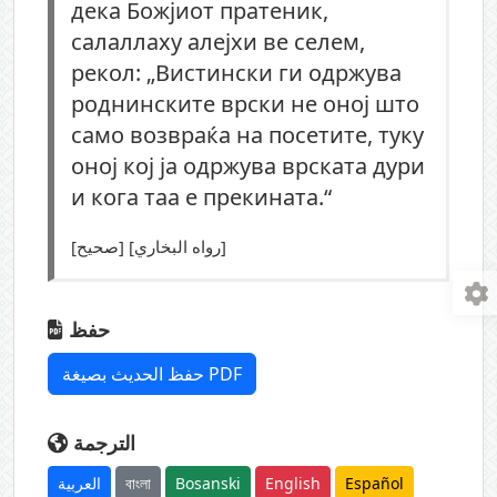
дека Божјиот пратеник,
салаллаху алејхи ве селем,
рекол: „Вистински ги одржува
роднинските врски не оној што
само возвраќа на посетите, туку
оној кој ја одржува врската дури
и кога таа е прекината.“
[صحيح] [رواه البخاري]
حفظ
حفظ الحديث بصيغة PDF
الترجمة
العربية
বাংলা
Bosanski
English
Español