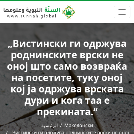
„Вистински ги одржува
роднинските врски не
оној што само возвраќа
на посетите, туку оној
кој ја одржува врската
дури и кога таа е
прекината.“
الرئيسية
Македонски
„Вистински ги одржува роднинските врски не оној