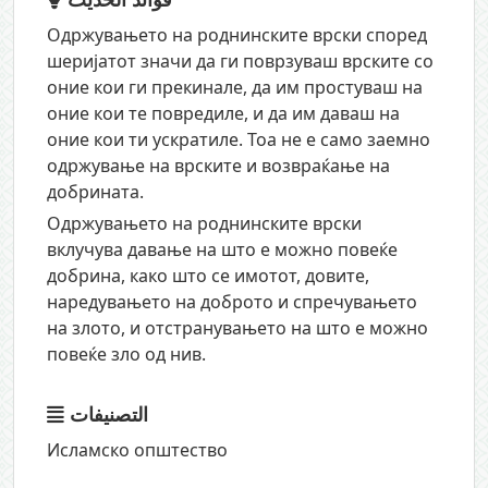
Одржувањето на роднинските врски според
шеријатот значи да ги поврзуваш врските со
оние кои ги прекинале, да им простуваш на
оние кои те повредиле, и да им даваш на
оние кои ти ускратиле. Тоа не е само заемно
одржување на врските и возвраќање на
добрината.
Одржувањето на роднинските врски
вклучува давање на што е можно повеќе
добрина, како што се имотот, довите,
наредувањето на доброто и спречувањето
на злото, и отстранувањето на што е можно
повеќе зло од нив.
التصنيفات
Исламско општество