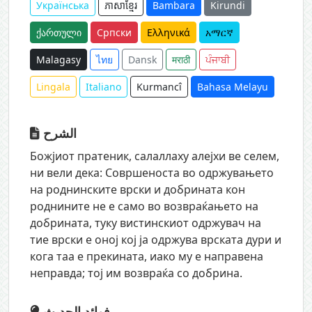
Українська
ភាសាខ្មែរ
Bambara
Kirundi
ქართული
Српски
Ελληνικά
አማርኛ
Malagasy
ไทย
Dansk
मराठी
ਪੰਜਾਬੀ
Lingala
Italiano
Kurmancî
Bahasa Melayu
الشرح
Божјиот пратеник, салаллаху алејхи ве селем,
ни вели дека: Совршеноста во одржувањето
на роднинските врски и добрината кон
роднините не е само во возвраќањето на
добрината, туку вистинскиот одржувач на
тие врски е оној кој ја одржува врската дури и
кога таа е прекината, иако му е направена
неправда; тој им возвраќа со добрина.
فوائد الحديث