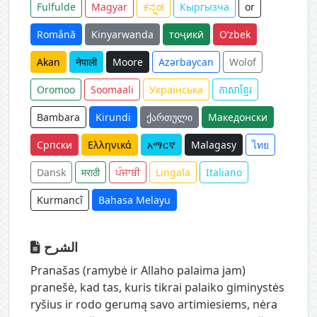
Fulfulde
Magyar
ಕನ್ನಡ
Кыргызча
or
Română
Kinyarwanda
тоҷикӣ
O‘zbek
Akan
नेपाली
Moore
Azərbaycan
Wolof
Oromoo
Soomaali
Українська
ភាសាខ្មែរ
Bambara
Kirundi
ქართული
Македонски
Српски
Ελληνικά
አማርኛ
Malagasy
ไทย
Dansk
मराठी
ਪੰਜਾਬੀ
Lingala
Italiano
Kurmancî
Bahasa Melayu
الشرح
Pranašas (ramybė ir Allaho palaima jam)
pranešė, kad tas, kuris tikrai palaiko giminystės
ryšius ir rodo gerumą savo artimiesiems, nėra