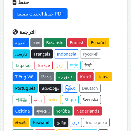
حفظ
حفظ الحديث بصيغة PDF
الترجمة
العربية
বাংলা
Bosanski
English
Español
فارسی
Français
Indonesia
Русский
Tagalog
Türkçe
اردو
中文
हिन्दी
Tiếng Việt
සිංහල
ئۇيغۇرچە
Kurdî
Hausa
Português
മലയാളം
မြန်မာ
Deutsch
日本語
پښتو
অসমীয়া
Shqip
Svenska
Čeština
ગુજરાતી
Yorùbá
Nederlands
తెలుగు
Kiswahili
தமிழ்
دری
Български