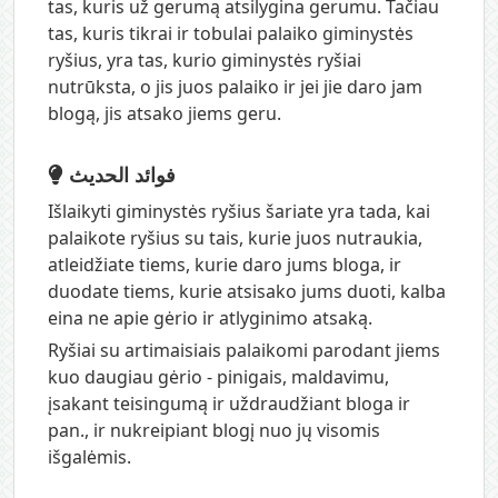
tas, kuris už gerumą atsilygina gerumu. Tačiau
tas, kuris tikrai ir tobulai palaiko giminystės
ryšius, yra tas, kurio giminystės ryšiai
nutrūksta, o jis juos palaiko ir jei jie daro jam
blogą, jis atsako jiems geru.
فوائد الحديث
Išlaikyti giminystės ryšius šariate yra tada, kai
palaikote ryšius su tais, kurie juos nutraukia,
atleidžiate tiems, kurie daro jums bloga, ir
duodate tiems, kurie atsisako jums duoti, kalba
eina ne apie gėrio ir atlyginimo atsaką.
Ryšiai su artimaisiais palaikomi parodant jiems
kuo daugiau gėrio - pinigais, maldavimu,
įsakant teisingumą ir uždraudžiant bloga ir
pan., ir nukreipiant blogį nuo jų visomis
išgalėmis.