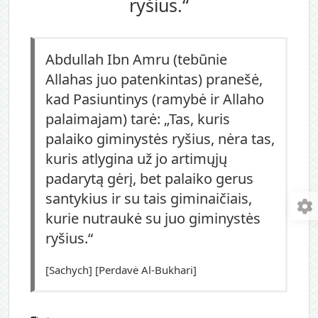
ryšius.“
Abdullah Ibn Amru (tebūnie
Allahas juo patenkintas) pranešė,
kad Pasiuntinys (ramybė ir Allaho
palaimajam) tarė: „Tas, kuris
palaiko giminystės ryšius, nėra tas,
kuris atlygina už jo artimųjų
padarytą gėrį, bet palaiko gerus
santykius ir su tais giminaičiais,
kurie nutraukė su juo giminystės
ryšius.“
[Sachych] [Perdavė Al-Bukhari]