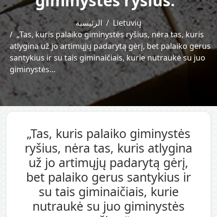
giminystės ryšius.“
الرئيسية
Lietuvių
„Tas, kuris palaiko giminystės ryšius, nėra tas, kuris
atlygina už jo artimųjų padarytą gėrį, bet palaiko gerus
santykius ir su tais giminaičiais, kurie nutraukė su juo
giminystės…
„Tas, kuris palaiko giminystės
ryšius, nėra tas, kuris atlygina
už jo artimųjų padarytą gėrį,
bet palaiko gerus santykius ir
su tais giminaičiais, kurie
nutraukė su juo giminystės