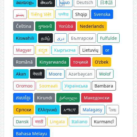
മലയാളം
తెలుగు
မြန်မာ
Deutsch
日本語
پښتو
Tiếng Việt
অসমীয়া
Shqip
Svenska
Čeština
ગુજરાતી
Yorùbá
Nederlands
Kiswahili
தமிழ்
دری
Български
Fulfulde
Magyar
ಕನ್ನಡ
Кыргызча
Lietuvių
or
Română
Kinyarwanda
тоҷикӣ
O‘zbek
Akan
नेपाली
Moore
Azərbaycan
Wolof
Oromoo
Soomaali
Українська
Bambara
ភាសាខ្មែរ
Kirundi
ქართული
Македонски
Српски
Ελληνικά
አማርኛ
Malagasy
ไทย
Dansk
मराठी
Lingala
Italiano
Kurmancî
Bahasa Melayu