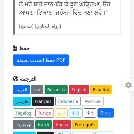
ਨੇ ਮੇਰੇ ਬਾਰੇ ਜਾਨ-ਬੁੱਝ ਕੇ ਝੂਠ ਘੜ੍ਹਿਆ, ਉਹ
ਆਪਣਾ ਟਿਕਾਣਾ ਜਹੰਨਮ ਵਿੱਚ ਬਣਾ ਲਵੇ।"
[صحيح] [رواه البخاري]
حفظ
حفظ الحديث بصيغة PDF
الترجمة
العربية
বাংলা
Bosanski
English
Español
فارسی
Français
Indonesia
Русский
Tagalog
Türkçe
اردو
中文
हिन्दी
සිංහල
ئۇيغۇرچە
Kurdî
Hausa
Português