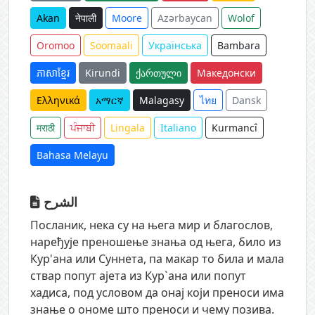
Akan
नेपाली
Moore
Azərbaycan
Wolof
Oromoo
Soomaali
Українська
Bambara
ភាសាខ្មែរ
Kirundi
ქართული
Македонски
Ελληνικά
አማርኛ
Malagasy
ไทย
Dansk
मराठी
ਪੰਜਾਬੀ
Lingala
Italiano
Kurmancî
Bahasa Melayu
الشرح
Посланик, нека су на њега мир и благослов,
наређује преношење знања од њега, било из
Кур'ана или Суннета, па макар то била и мала
ствар попут ајета из Кур`ана или попут
хадиса, под условом да онај који преноси има
знање о ономе што преноси и чему позива.