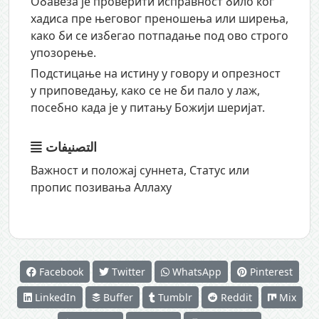
Обавеза је проверити исправност било ког
хадиса пре његовог преношења или ширења,
како би се избегао потпадање под ово строго
упозорење.
Подстицање на истину у говору и опрезност
у приповедању, како се не би пало у лаж,
посебно када је у питању Божији шеријат.
التصنيفات
Важност и положај суннета
,
Статус или
пропис позивања Аллаху
Facebook
Twitter
WhatsApp
Pinterest
LinkedIn
Buffer
Tumblr
Reddit
Mix