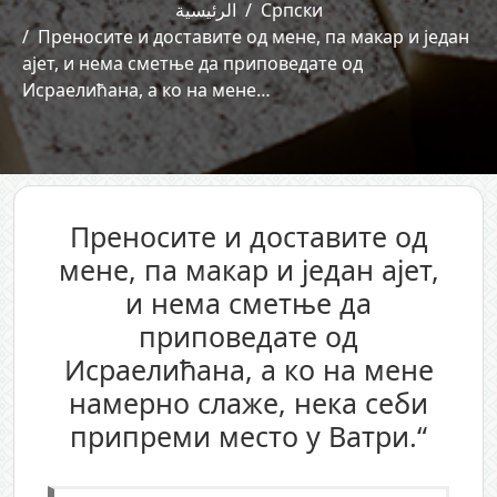
الرئيسية
Српски
Преносите и доставите од мене, па макар и један
ајет, и нема сметње да приповедате од
Исраелићана, а ко на мене…
Преносите и доставите од
мене, па макар и један ајет,
и нема сметње да
приповедате од
Исраелићана, а ко на мене
намерно слаже, нека себи
припреми место у Ватри.“