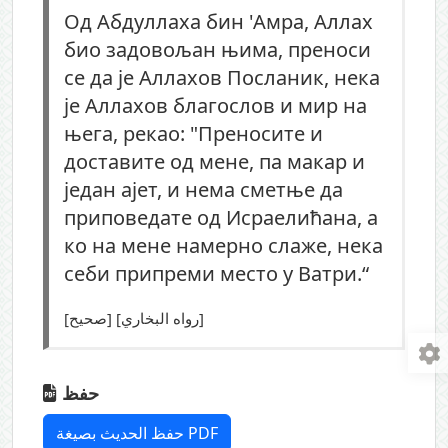
Од Абдуллаха бин 'Амра, Аллах
био задовољан њима, преноси
се да је Аллахов Посланик, нека
је Аллахов благослов и мир на
њега, рекао: "Преносите и
доставите од мене, па макар и
један ајет, и нема сметње да
приповедате од Исраелићана, а
ко на мене намерно слаже, нека
себи припреми место у Ватри.“
[صحيح] [رواه البخاري]
حفظ
حفظ الحديث بصيغة PDF