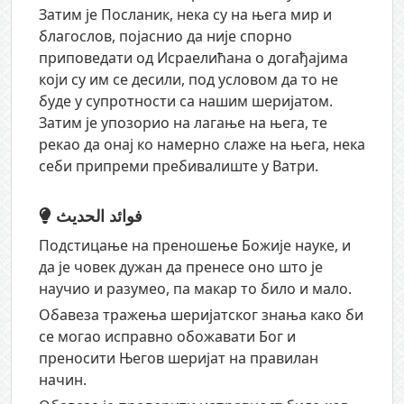
Затим је Посланик, нека су на њега мир и
благослов, појаснио да није спорно
приповедати од Исраелићана о догађајима
који су им се десили, под условом да то не
буде у супротности са нашим шеријатом.
Затим је упозорио на лагање на њега, те
рекао да онај ко намерно слаже на њега, нека
себи припреми пребивалиште у Ватри.
فوائد الحديث
Подстицање на преношење Божије науке, и
да је човек дужан да пренесе оно што је
научио и разумео, па макар то било и мало.
Обавеза тражења шеријатског знања како би
се могао исправно обожавати Бог и
преносити Његов шеријат на правилан
начин.