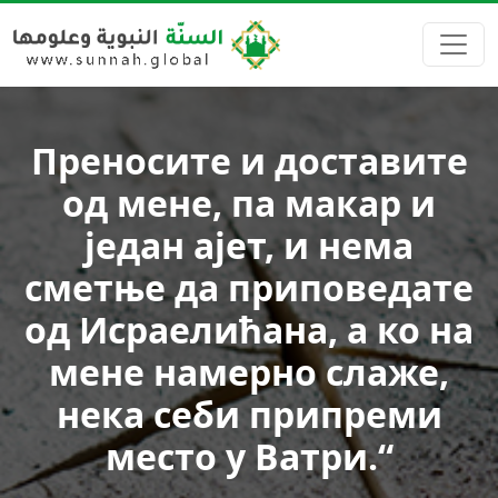
Преносите и доставите
од мене, па макар и
један ајет, и нема
сметње да приповедате
од Исраелићана, а ко на
мене намерно слаже,
нека себи припреми
место у Ватри.“