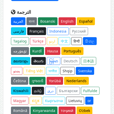
الترجمة
العربية
বাংলা
Bosanski
English
Español
فارسی
Français
Indonesia
Русский
Tagalog
Türkçe
اردو
中文
हिन्दी
සිංහල
ئۇيغۇرچە
Kurdî
Hausa
Português
മലയാളം
తెలుగు
မြန်မာ
Deutsch
日本語
پښتو
Tiếng Việt
অসমীয়া
Shqip
Svenska
Čeština
ગુજરાતી
Yorùbá
Nederlands
Kiswahili
தமிழ்
دری
Български
Fulfulde
Magyar
ಕನ್ನಡ
Кыргызча
Lietuvių
or
Română
Kinyarwanda
тоҷикӣ
O‘zbek