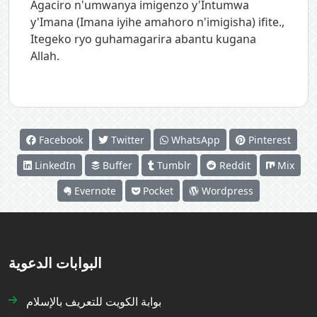
Agaciro n'umwanya imigenzo y'Intumwa
y'Imana (Imana iyihe amahoro n'imigisha) ifite.
,
Itegeko ryo guhamagarira abantu kugana
Allah.
Facebook
Twitter
WhatsApp
Pinterest
LinkedIn
Buffer
Tumblr
Reddit
Mix
Evernote
Pocket
Wordpress
البوابات الدعوية
بوابة الكويت للتعريف بالإسلام