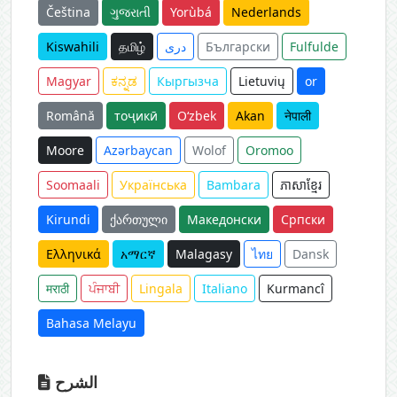
Čeština
ગુજરાતી
Yorùbá
Nederlands
Kiswahili
தமிழ்
دری
Български
Fulfulde
Magyar
ಕನ್ನಡ
Кыргызча
Lietuvių
or
Română
тоҷикӣ
O‘zbek
Akan
नेपाली
Moore
Azərbaycan
Wolof
Oromoo
Soomaali
Українська
Bambara
ភាសាខ្មែរ
Kirundi
ქართული
Македонски
Српски
Ελληνικά
አማርኛ
Malagasy
ไทย
Dansk
मराठी
ਪੰਜਾਬੀ
Lingala
Italiano
Kurmancî
Bahasa Melayu
الشرح