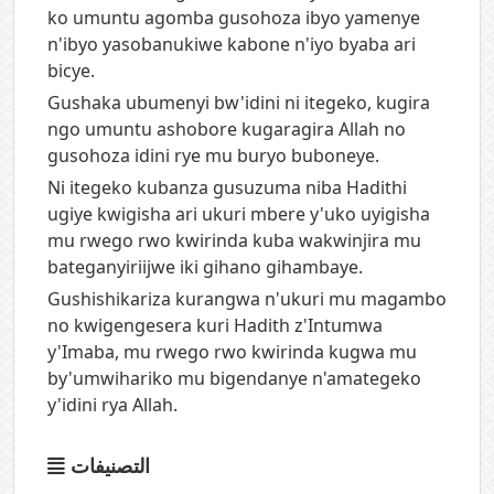
ko umuntu agomba gusohoza ibyo yamenye
n'ibyo yasobanukiwe kabone n'iyo byaba ari
bicye.
Gushaka ubumenyi bw'idini ni itegeko, kugira
ngo umuntu ashobore kugaragira Allah no
gusohoza idini rye mu buryo buboneye.
Ni itegeko kubanza gusuzuma niba Hadithi
ugiye kwigisha ari ukuri mbere y'uko uyigisha
mu rwego rwo kwirinda kuba wakwinjira mu
bateganyiriijwe iki gihano gihambaye.
Gushishikariza kurangwa n'ukuri mu magambo
no kwigengesera kuri Hadith z'Intumwa
y'Imaba, mu rwego rwo kwirinda kugwa mu
by'umwihariko mu bigendanye n'amategeko
y'idini rya Allah.
التصنيفات