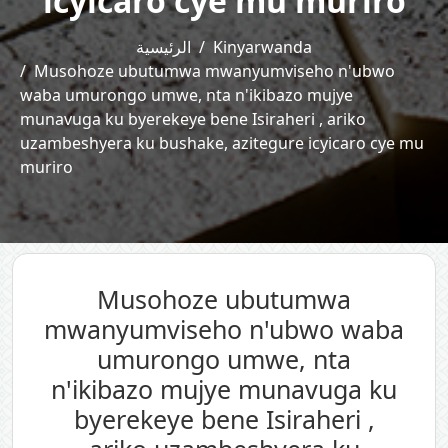
icyicaro cye mu muriro
الرئيسية
Kinyarwanda
Musohoze ubutumwa mwanyumviseho n'ubwo
waba umurongo umwe, nta n'ikibazo mujye
munavuga ku byerekeye bene Isiraheri , ariko
uzambeshyera ku bushake, azitegure icyicaro cye mu
muriro
Musohoze ubutumwa
mwanyumviseho n'ubwo waba
umurongo umwe, nta
n'ikibazo mujye munavuga ku
byerekeye bene Isiraheri ,