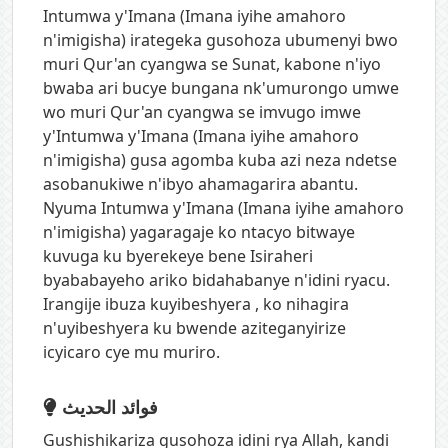
Intumwa y'Imana (Imana iyihe amahoro
n'imigisha) irategeka gusohoza ubumenyi bwo
muri Qur'an cyangwa se Sunat, kabone n'iyo
bwaba ari bucye bungana nk'umurongo umwe
wo muri Qur'an cyangwa se imvugo imwe
y'Intumwa y'Imana (Imana iyihe amahoro
n'imigisha) gusa agomba kuba azi neza ndetse
asobanukiwe n'ibyo ahamagarira abantu.
Nyuma Intumwa y'Imana (Imana iyihe amahoro
n'imigisha) yagaragaje ko ntacyo bitwaye
kuvuga ku byerekeye bene Isiraheri
byababayeho ariko bidahabanye n'idini ryacu.
Irangije ibuza kuyibeshyera , ko nihagira
n'uyibeshyera ku bwende aziteganyirize
icyicaro cye mu muriro.
فوائد الحديث
Gushishikariza gusohoza idini rya Allah, kandi