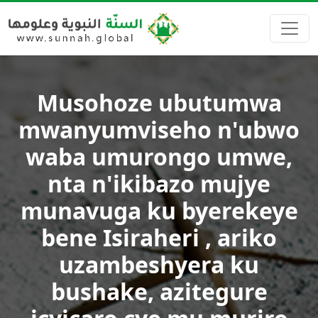
Musohoze ubutumwa
mwanyumviseho n'ubwo
waba umurongo umwe,
nta n'ikibazo mujye
munavuga ku byerekeye
bene Isiraheri , ariko
uzambeshyera ku
bushake, azitegure