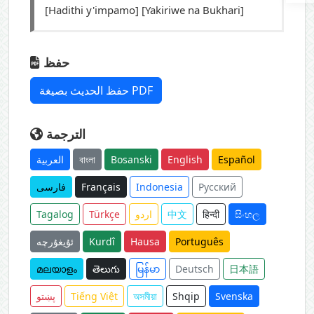
[Hadithi y'impamo] [Yakiriwe na Bukhari]
حفظ
حفظ الحديث بصيغة PDF
الترجمة
العربية
বাংলা
Bosanski
English
Español
فارسی
Français
Indonesia
Русский
Tagalog
Türkçe
اردو
中文
हिन्दी
සිංහල
ئۇيغۇرچە
Kurdî
Hausa
Português
മലയാളം
తెలుగు
မြန်မာ
Deutsch
日本語
پښتو
Tiếng Việt
অসমীয়া
Shqip
Svenska