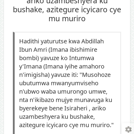
ariko uzambeshyera ku
bushake, azitegure icyicaro cye
mu muriro
Hadithi yaturutse kwa Abdillah
Ibun Amri (Imana ibishimire
bombi) yavuze ko Intumwa
y'Imana (Imana iyihe amahoro
n'imigisha) yavuze iti: "Musohoze
ubutumwa mwanyumviseho
n'ubwo waba umurongo umwe,
nta n'ikibazo mujye munavuga ku
byerekeye bene Isiraheri , ariko
uzambeshyera ku bushake,
azitegure icyicaro cye mu muriro."