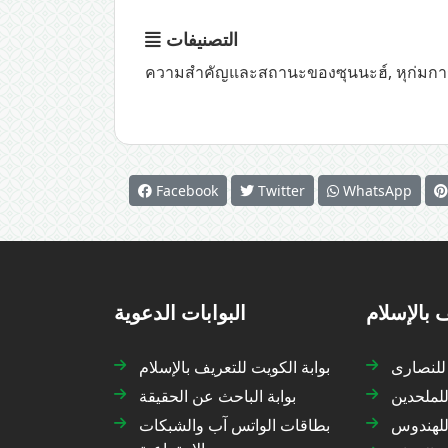
التصنيفات
ความสำคัญและสถานะของซุนนะฮ์
,
หุก่มกา
Facebook
Twitter
WhatsApp
 بالإسلام
البوابات الدعوية
 للنصارى
بوابة الكويت للتعريف بالإسلام
للملحدين
بوابة الباحث عن الحقيقة
 للهندوس
بطاقات الواتس آب والشبكات