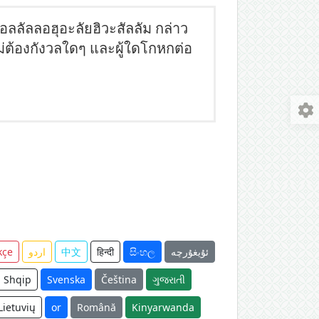
ศ็อลลัลลอฮุอะลัยฮิวะสัลลัม กล่าว
่ต้องกังวลใดๆ และผู้ใดโกหกต่อ
kçe
اردو
中文
हिन्दी
සිංහල
ئۇيغۇرچە
Shqip
Svenska
Čeština
ગુજરાતી
Lietuvių
or
Română
Kinyarwanda