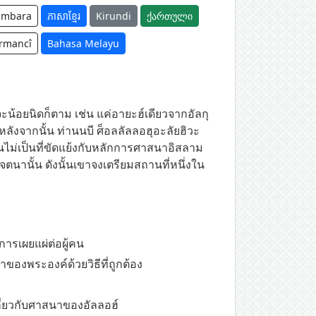
ambara
ភាសាខ្មែរ
Kirundi
ქართული
rmancî
Bahasa Melayu
าจะน้อยนิดก็ตาม เช่น แค่อายะฮ์เดียวจากอัลกุ
 หลังจากนั้น ท่านนบี ศ็อลลัลลอฮุอะลัยฮิวะ
นั้นไม่เป็นที่ขัดแย้งกับหลักการศาสนาอิสลาม
จตนานั้น ดังนั้นเขาจงเตรียมสถานที่หนึ่งใน
การเผยแผ่ต่อผู้คน
ของพระองค์ด้วยวิธีที่ถูกต้อง
เกี่ยวกับศาสนาของอัลลอฮ์