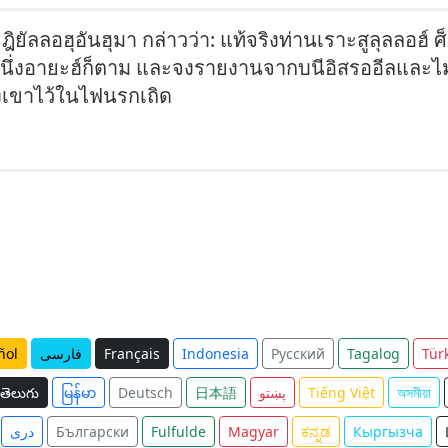
ฎิยัลลอฮุอันฮุมา กล่าวว่า: แท้จริงท่านเราะสูลุลลอฮ์ 
งหนึ่งอายะฮ์ก็ตาม และจงรายงานจากบนีอิสรออีลและไม
งเขาไว้ในไฟนรกเถิด
ñol
فارسی
Français
Indonesia
Русский
Tagalog
Tür
తెలుగు
မြန်မာ
Deutsch
日本語
پښتو
Tiếng Việt
অসমীয়া
دری
Български
Fulfulde
Magyar
ಕನ್ನಡ
Кыргызча