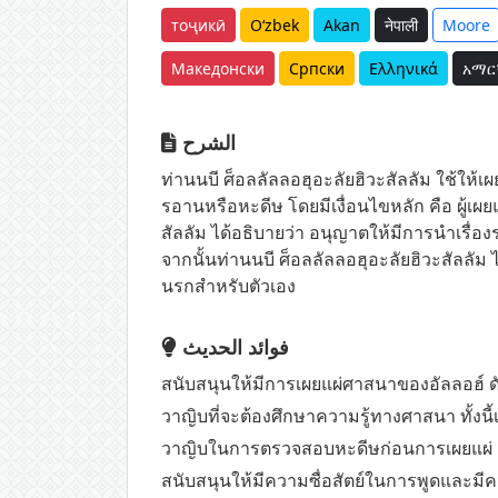
тоҷикӣ
O‘zbek
Akan
नेपाली
Moore
Македонски
Српски
Ελληνικά
አማር
الشرح
ท่านนบี ศ็อลลัลลอฮุอะลัยฮิวะสัลลัม ใช้ให้เผ
รอานหรือหะดีษ โดยมีเงื่อนไขหลัก คือ ผู้เผยแ
สัลลัม ได้อธิบายว่า อนุญาตให้มีการนำเรื่องร
จากนั้นท่านนบี ศ็อลลัลลอฮุอะลัยฮิวะสัลลัม 
นรกสำหรับตัวเอง
فوائد الحديث
สนับสนุนให้มีการเผยแผ่ศาสนาของอัลลอฮ์ ดัง
วาญิบที่จะต้องศึกษาความรู้ทางศาสนา ทั้งนี
วาญิบในการตรวจสอบหะดีษก่อนการเผยแผ่ เพื่
สนับสนุนให้มีความซื่อสัตย์ในการพูดและมีควา