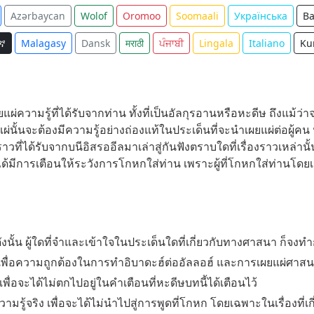
Azərbaycan
Wolof
Oromoo
Soomaali
Українська
B
ኛ
Malagasy
Dansk
मराठी
ਪੰਜਾਬੀ
Lingala
Italiano
Ku
ยแผ่ความรู้ที่ได้รับจากท่าน ทั้งที่เป็นอัลกุรอานหรือหะดีษ ถึงแม้ว่
ผ่นั้นจะต้องมีความรู้อย่างถ่องแท้ในประเด็นที่จะนำเผยแผ่ต่อผู้คน
าวที่ได้รับจากบนีอิสรออีลมาเล่าสู่กันฟังตราบใดที่เรื่องราวเหล่า
ได้มีการเตือนให้ระวังการโกหกใส่ท่าน เพราะผู้ที่โกหกใส่ท่านโดยเ
นั้น ผู้ใดที่จำและเข้าใจในประเด็นใดที่เกี่ยวกับทางศาสนา ก็จงทำ
้เพื่อความถูกต้องในการทำอิบาดะฮ์ต่ออัลลอฮ์ และการเผยแผ่ศาสนา
อจะได้ไม่ตกไปอยู่ในคำเตือนที่หะดีษบทนี้ได้เตือนไว้
มรู้จริง เพื่อจะได้ไม่นำไปสู่การพูดที่โกหก โดยเฉพาะในเรื่องที่