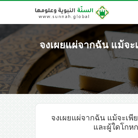
จงเผยแผ่จากฉัน แม้จ
จงเผยแผ่จากฉัน แม้จะเพ
และผู้ใดโกหก