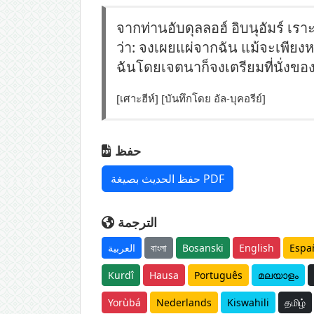
จากท่านอับดุลลอฮ์ อิบนุอัมร์ เราะ
ว่า: จงเผยแผ่จากฉัน แม้จะเพีย
ฉันโดยเจตนาก็จงเตรียมที่นั่งขอ
[เศาะฮีห์] [บันทึกโดย อัล-บุคอรีย์]
حفظ
حفظ الحديث بصيغة PDF
الترجمة
العربية
বাংলা
Bosanski
English
Espa
Kurdî
Hausa
Português
മലയാളം
Yorùbá
Nederlands
Kiswahili
தமிழ்