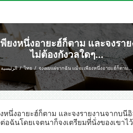
ะเพียงหนึ่งอายะฮ์ก็ตาม และจงรา
ไม่ต้องกังวลใดๆ…
الرئيسية
ไทย
จงเผยแผ่จากฉัน แม้จะเพียงหนึ่งอายะฮ์ก็ตาม…
ียงหนึ่งอายะฮ์ก็ตาม และจงรายงานจากบนีอิ
ต่อฉันโดยเจตนาก็จงเตรียมที่นั่งของเขาไว