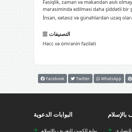
Fasiqlik, zaman və məkandan asılı olmay
mərasimində edilməsi daha şiddətli bir 
İnsan, xətasız və günahlardan uzaq olar
التصنيفات
Həcc və ömrənin fəziləti
Facebook
Twitter
WhatsApp
 بالإسلام
البوابات الدعوية
 للنصارى
بوابة الكويت للتعريف بالإسلام