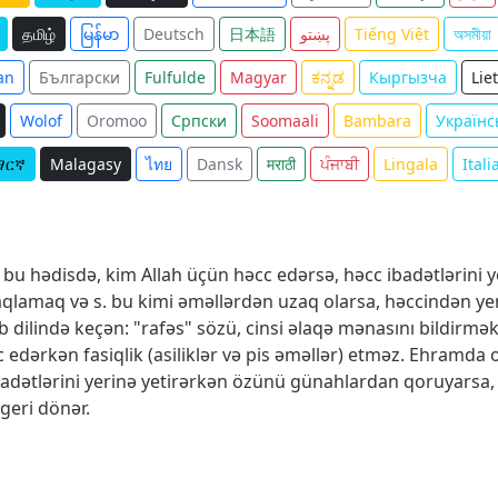
தமிழ்
မြန်မာ
Deutsch
日本語
پښتو
Tiếng Việt
অসমীয়া
an
Български
Fulfulde
Magyar
ಕನ್ನಡ
Кыргызча
Lie
Wolof
Oromoo
Српски
Soomaali
Bambara
Українс
ማርኛ
Malagasy
ไทย
Dansk
मराठी
ਪੰਜਾਬੀ
Lingala
Itali
 bu hədisdə, kim Allah üçün həcc edərsə, həcc ibadətlərini y
lamaq və s. bu kimi əməllərdən uzaq olarsa, həccindən ye
dilində keçən: "rafəs" sözü, cinsi əlaqə mənasını bildirmək
c edərkən fasiqlik (asiliklər və pis əməllər) etməz. Eh­ram­
 ibadətlərini yerinə yetirərkən özünü günahlardan qoruyarsa
geri dönər.