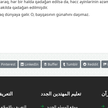
araq, hər bir halda qadağan edilsə də, həcc ayinlərinin əzə
şəkildə qadağan edilmişdir.
aq dünyaya gəlir. O, başqasının günahını daşımaz.
Pinterest
LinkedIn
Buffer
Tumblr
Reddit
رآن
تعليم المهتدين الجدد
التعريف
موقع المسلم الجديد
التعريف بالإسلام