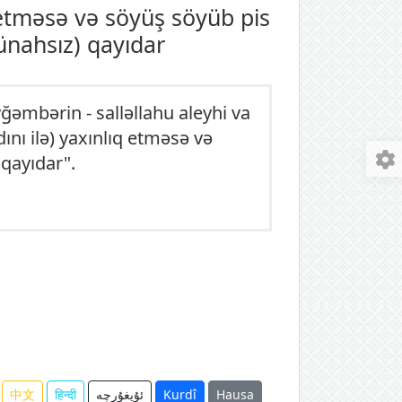
q etməsə və söyüş söyüb pis
nahsız) qayıdar
ğəmbərin - salləllahu aleyhi va
dını ilə) yaxınlıq etməsə və
qayıdar".
中文
हिन्दी
ئۇيغۇرچە
Kurdî
Hausa