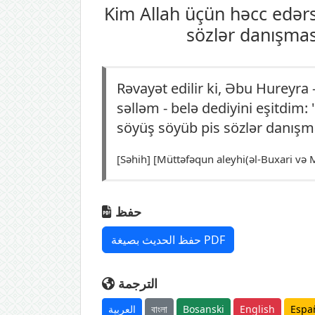
Kim Allah üçün həcc edərsə
sözlər danışma
Rəvayət edilir ki, Əbu Hureyra 
səlləm - belə dedi­yi­ni eşitdim
söyüş söyüb pis sözlər danışm
[Səhih] [Müttəfəqun aleyhi(əl-Buxari və
حفظ
حفظ الحديث بصيغة PDF
الترجمة
العربية
বাংলা
Bosanski
English
Espa