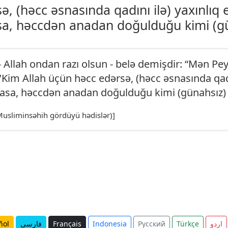
, (həcc əsna­sın­da qadını ilə) yaxınlı
sa, həccdən anadan doğulduğu kimi (gü
- Allah ondan razı olsun - belə demişdir: “Mən Pey
: "Kim Allah üçün həcc edərsə, (həcc əsna­sın­da qa
asa, həccdən anadan doğulduğu kimi (günahsız) 
 Musliminsəhih gördüyü hədislər)]
ñol
فارسی
Français
Indonesia
Русский
Türkçe
اردو