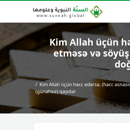
Kim Allah üçün həc
etməsə və söyüş
doğ
Kim Allah üçün həcc edərsə, (həcc əsna­s
(günahsız) qayıdar