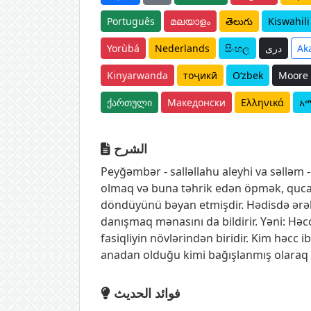
Português
മലയാളം
తెలుగు
Kiswahili
Yorùbá
Nederlands
සිංහල
دری
Ak
Kinyarwanda
тоҷикӣ
O‘zbek
Moore
ქართული
Македонски
Ελληνικά
አ
الشرح
Peyğəmbər - salləllahu aleyhi va səlləm -
olmaq və buna təhrik edən öpmək, qucaq
döndüyünü bəyan etmişdir. Hədisdə ərəb 
danışmaq mənasını da bildirir. Yəni: Həc
fasiqliyin növlərindən biridir. Kim həcc
anadan olduğu kimi bağışlanmış olaraq 
فوائد الحديث