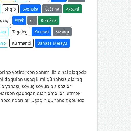
Shqip
Svenska
Čeština
ગુજરાતી
tuvių
नेपाली
or
Română
ька
Tagalog
Kirundi
ភាសាខ្មែរ
ano
Kurmancî
Bahasa Melayu
erinə yetirərkən xanımı ilə cinsi əlaqədə
ni doğulan uşaq kimi günahsız olaraq
lə yanaşı, söyüş söyüb pis sözlər
da olarkən qadağan olan əməlləri etmək
, həccindən bir uşağın günahsız şəkildə