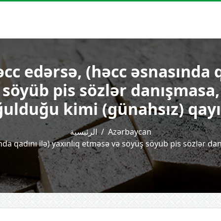
c edərsə, (həcc əsna­sın­da q
 söyüb pis sözlər danışmasa
ulduğu kimi (günahsız) qay
الرئيسية
Azərbaycan
ın­da qadını ilə) yaxınlıq etməsə və söyüş söyüb pis sözlər