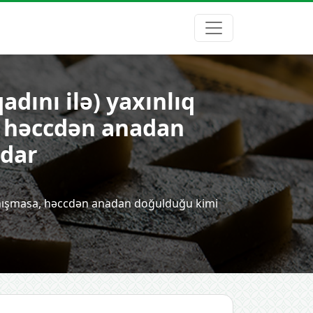
adını ilə) yaxınlıq
, həccdən anadan
ıdar
 danışmasa, həccdən anadan doğulduğu kimi