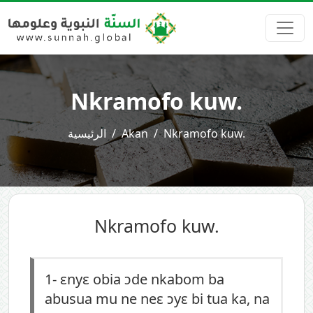
Nkramofo kuw.
الرئيسية
Akan
Nkramofo kuw.
Nkramofo kuw.
1-
ɛnyɛ obia ɔde nkabom ba
abusua mu ne neɛ ɔyɛ bi tua ka, na