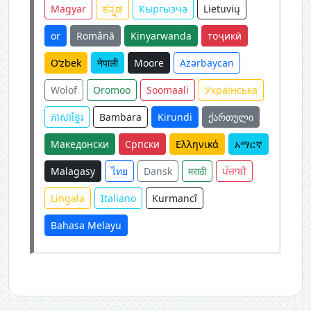
Magyar
ಕನ್ನಡ
Кыргызча
Lietuvių
or
Română
Kinyarwanda
тоҷикӣ
O‘zbek
नेपाली
Moore
Azərbaycan
Wolof
Oromoo
Soomaali
Українська
ភាសាខ្មែរ
Bambara
Kirundi
ქართული
Македонски
Српски
Ελληνικά
አማርኛ
Malagasy
ไทย
Dansk
मराठी
ਪੰਜਾਬੀ
Lingala
Italiano
Kurmancî
Bahasa Melayu