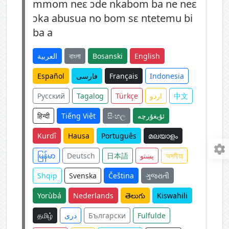
mmom neɛ ɔde nkabom ba ne neɛ
ɔka abusua no bom sɛ ntetemu bi
ba a
العربية
বাংলা
Bosanski
English
Español
فارسی
Français
Indonesia
Русский
Tagalog
Türkçe
اردو
中文
हिन्दी
Tiếng Việt
සිංහල
ئۇيغۇرچە
Kurdî
Hausa
Português
മലയാളം
မြန်မာ
Deutsch
日本語
پښتو
অসমীয়া
Shqip
Svenska
Čeština
ગુજરાતી
Yorùbá
Nederlands
తెలుగు
Kiswahili
தமிழ்
دری
Български
Fulfulde