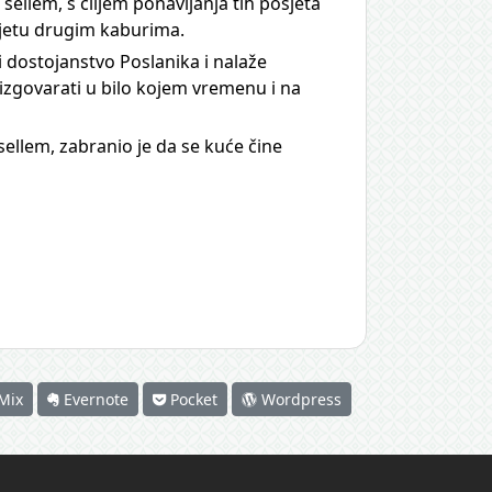
sellem, s ciljem ponavljanja tih posjeta
sjetu drugim kaburima.
i dostojanstvo Poslanika i nalaže
izgovarati u bilo kojem vremenu i na
sellem, zabranio je da se kuće čine
Mix
Evernote
Pocket
Wordpress