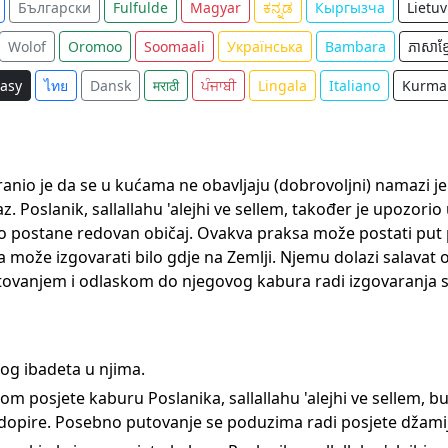
Български
Fulfulde
Magyar
ಕನ್ನಡ
Кыргызча
Lietuv
Wolof
Oromoo
Soomaali
Українська
Bambara
ភាសាខ្ម
asy
ไทย
Dansk
मराठी
ਪੰਜਾਬੀ
Lingala
Italiano
Kurma
abranio je da se u kućama ne obavljaju (dobrovoljni) namazi j
z. Poslanik, sallallahu 'alejhi ve sellem, također je upozo
 postane redovan običaj. Ovakva praksa može postati put pre
a može izgovarati bilo gdje na Zemlji. Njemu dolazi salavat o
ovanjem i odlaskom do njegovog kabura radi izgovaranja s
og ibadeta u njima.
om posjete kaburu Poslanika, sallallahu 'alejhi ve sellem, b
 dopire. Posebno putovanje se poduzima radi posjete džamij