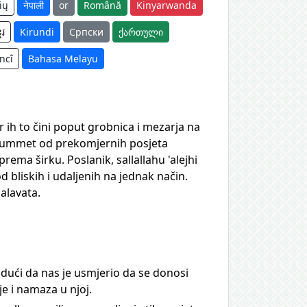
ių
नेपाली
or
Română
Kinyarwanda
ែរ
Kirundi
Српски
ქართული
ncî
Bahasa Melayu
er ih to čini poput grobnica i mezarja na
rio ummet od prekomjernih posjeta
ma širku. Poslanik, sallallahu 'alejhi
d bliskih i udaljenih na jednak način.
alavata.
udući da nas je usmjerio da se donosi
e i namaza u njoj.