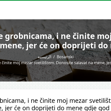
e grobnicama, i ne činite mo
mene, jer će on doprijeti do 
الرئيسية
Bosanski
 činite moj mezar svetilištem. Donosite salavat na mene, jer
bnicama, i ne činite moj mezar svetili
 jer će on doprijeti do mene gdje god v