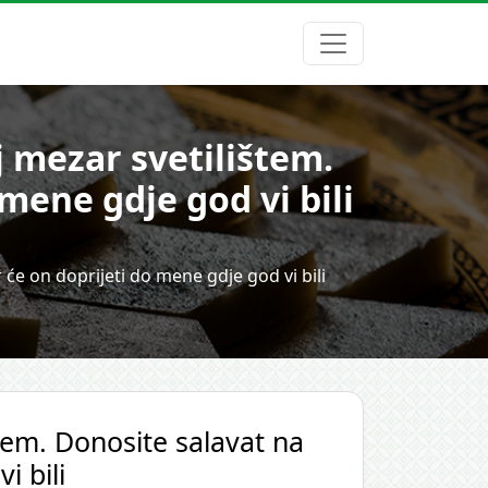
j mezar svetilištem.
mene gdje god vi bili
 će on doprijeti do mene gdje god vi bili
štem. Donosite salavat na
i bili