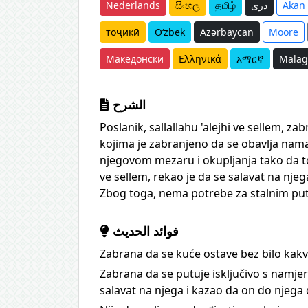
Nederlands
සිංහල
தமிழ்
دری
Akan
тоҷикӣ
O‘zbek
Azərbaycan
Moore
Македонски
Ελληνικά
አማርኛ
Malag
الشرح
Poslanik, sallallahu 'alejhi ve sellem, z
kojima je zabranjeno da se obavlja nama
njegovom mezaru i okupljanja tako da to
ve sellem, rekao je da se salavat na njeg
Zbog toga, nema potrebe za stalnim put
فوائد الحديث
Zabrana da se kuće ostave bez bilo kakv
Zabrana da se putuje isključivo s namjer
salavat na njega i kazao da on do njega