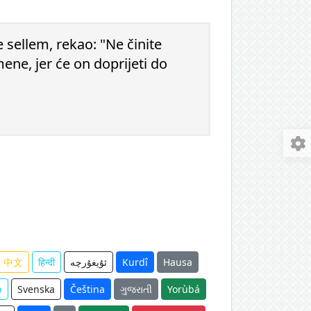
e sellem, rekao: "Ne činite
ene, jer će on doprijeti do
中文
हिन्दी
ئۇيغۇرچە
Kurdî
Hausa
p
Svenska
Čeština
ગુજરાતી
Yorùbá