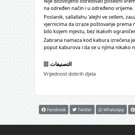
Nije dozvoljeno određivati posebni vremen
na određen način i u određeno vrijeme. 
Poslanik, sallallahu 'alejhi ve sellem, 
vjernicima da izraze poštovanje prema 
bilo kojem mjestu, bez ikakvih ograničen
Zabrana namaza kod kabura izrečena je u 
poput kaburova i da se u njima nikako n
التصنيفات
Vrijednost dobrih djela
Facebook
Twitter
WhatsApp