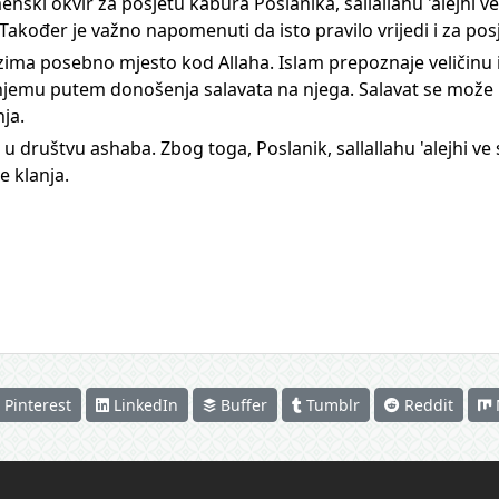
ski okvir za posjetu kabura Poslanika, sallallahu 'alejhi ve 
Također je važno napomenuti da isto pravilo vrijedi i za po
zauzima posebno mjesto kod Allaha. Islam prepoznaje veličinu 
njemu putem donošenja salavata na njega. Salavat se može 
ja.
društvu ashaba. Zbog toga, Poslanik, sallallahu 'alejhi ve 
e klanja.
Pinterest
LinkedIn
Buffer
Tumblr
Reddit