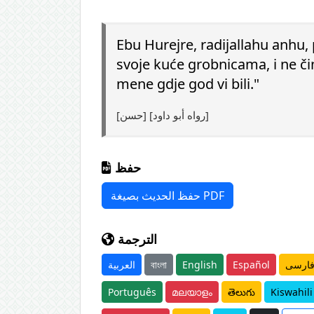
Ebu Hurejre, radijallahu anhu, p
svoje kuće grobnicama, i ne či
mene gdje god vi bili."
[حسن] [رواه أبو داود]
حفظ
حفظ الحديث بصيغة PDF
الترجمة
العربية
বাংলা
English
Español
ارسی
Português
മലയാളം
తెలుగు
Kiswahili