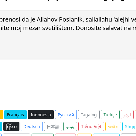
renosi da je Allahov Poslanik, sallallahu 'alejhi v
nite moj mezar svetilištem. Donosite salavat na m
ف
Français
Indonesia
Русский
Tagalog
Türkçe
اردو
မြန်မာ
Deutsch
日本語
پښتو
Tiếng Việt
অসমীয়া
Shqi