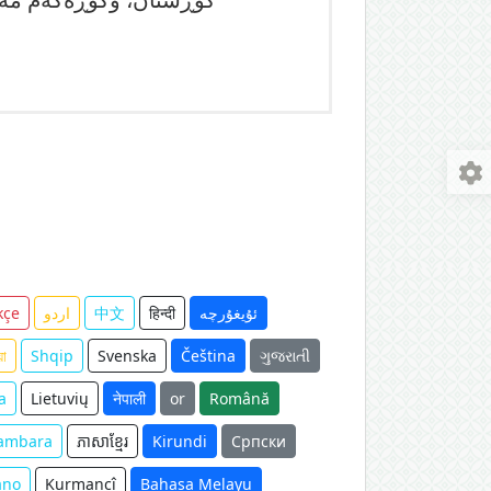
ئۇيغۇرچە
हिन्दी
中文
اردو
kçe
়া
Shqip
Svenska
Čeština
ગુજરાતી
а
Lietuvių
नेपाली
or
Română
ambara
ភាសាខ្មែរ
Kirundi
Српски
ano
Kurmancî
Bahasa Melayu