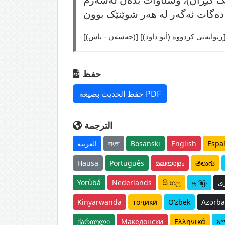
أبو داود) ڕیوایەتی كردووە]
حفظ
حفظ الحديث بصيغة PDF
الترجمة
Espa
English
Bosanski
বাংলা
العربية
Hausa
Português
മലയാളം
తెలుగు
ی
தமிழ்
සිංහල
Nederlands
Yorùbá
Kinyarwanda
тоҷикӣ
O‘zbek
Azərba
ქართული
Македонски
Ελληνικά
አ