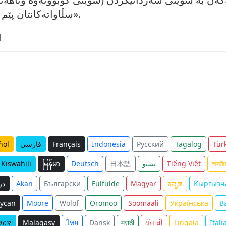
سڵاواتەکانتان پێم دەگات ئەگەر لە هەر شوێنێک بوون».
[(حەسەن - باش)] [(
Tür
Tagalog
Русский
Indonesia
Français
فارسی
ñol
অসমীয
Tiếng Việt
پښتو
日本語
Deutsch
မြန်မာ
Kiswahili
Кыргызч
ಕನ್ನಡ
Magyar
Fulfulde
Български
Akan
در
ycan
Moore
Wolof
Oromoo
Soomaali
Українська
B
ማርኛ
Malagasy
ไทย
Dansk
मराठी
ਪੰਜਾਬੀ
Lingala
Itali