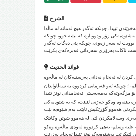
الشرح
وێندن تێیدا، چونکە ئەگەر هیچ لەمانە لە ماڵدا
ەشێوەیەکی زۆر ودووبارە کە ببێتە خوو، چونکە
 بوویت لە سەر زەوی، چونکە پێی دەگات ئەگەر
فوائد الحديث
 ؛ چونکە ئەو فەرمانی کردووە بە سەڵاواتدان
ە ببێتەوە وەکو جەژنی لێبێت، کە بە شێوەیەکی
ە علیە وسلم- نەهی کردووە لەوەى ماڵەوە وەکو