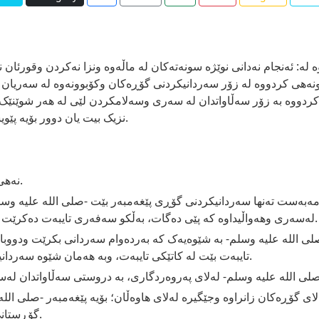
لە: ئەنجام نەدانی نوێژە سونەتەکان لە ماڵەوە ونزا نەکردن وقورئان نەخ
ونەهی کردووە لە زۆر سەردانیکردنی گۆڕەکان وکۆبوونەوە لە سەریان ب
 کردووە بە زۆر سەڵاواتدان لە سەری وسەلامکردن لێی لە هەر شوێنێک
نزیک بیت یان دوور بۆیە پێویست ناکات بەزۆری سەردانی قەبرەکەی بکرێت.
نەهی کردن لە ئەنجام نەدانی پەرستنەکان لە ماڵەوە.
ەست تەنها سەردانیکردنی گۆڕی پێغەمبەر بێت -صلى اللە علیە وسلم-
لەسەری وهەواڵیداوە کە پێی دەگات، بەڵکو سەفەری تایبەت دەکرێت بۆ مزگەوتەکە بەمەبەستی ئەنجامدانی نوێژ تێیدا.
ى اللە علیە وسلم- بە شێوەیەک کە بەردەوام سەردانی بکرێت ودووبار
تایبەت بێت لە کاتێکی تایبەت، وبە هەمان شێوە سەردانیکردنی هەموو گۆڕێکیش نابێت بەم شێوەیە بێت.
ای گۆڕەکان زانراوە وجێگیرە لەلای هاوەڵان؛ بۆیە پێغەمبەر -صلى الل
گۆڕستانی لێبکرێت بەشێوەیەک نوێژ تێیدا ئەنجام نەدرێت.