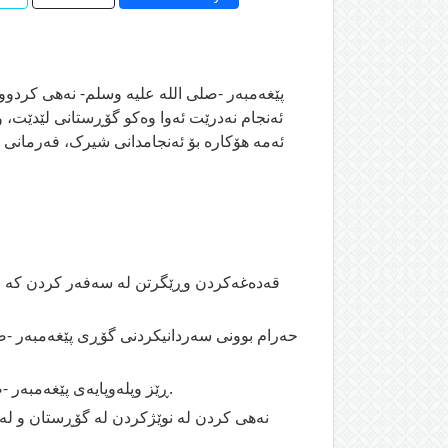
پێغەمبەر -صلى اللە علیە وسلم- نەهی کردووە 
ئەنجام نەدرێت ئەوا وەکو گۆڕستانی لێدێت، 
ئەمە هۆکارە بۆ ئەنجامدانی شیرک، فەرمانی
قەدەغەکردن وڕێگرتن لە سەفەر کردن کە مەب
حەرام بوونی سەردانیکردنی گۆڕی پێغەمبەر -صل
ڕێز وپلەوپایەى پێغەمبەر -صلى اللە علیە وسلم- لەلای پەروەردگاری، بە دروستی سەڵاواتدان لەسەری وسەلامکردن لێی لە هەموو شوێن وکاتێک.
نەهی کردن لە نوێژکردن لە گۆڕستان و لەل