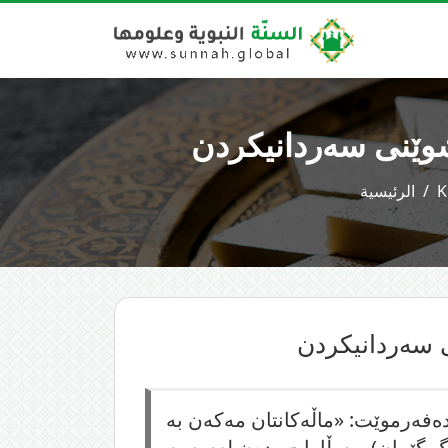
شوێنی سەردانیکردن
K
الرئيسية
 سەردانیکردن
دەفەرموێت: «ماڵەکانتان مەکەن بە
گ گێڕان)، وسڵاوات بدەن لەسەرم