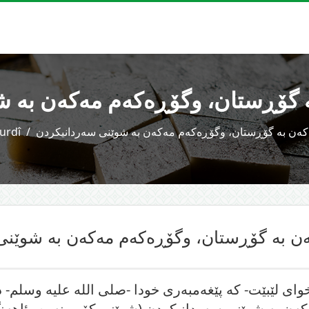
ە گۆڕستان، وگۆڕەکەم مەکەن بە 
ەکەن بە گۆڕستان، وگۆڕەکەم مەکەن بە شوێنی سەردانیکردن
urdî
کەن بە گۆڕستان، وگۆڕەکەم مەکەن بە شوێنی
وای لێبێت- کە پێغەمبەری خودا -صلى اللە علیە وسلم- 
ەن بە شوێنی سەردانیکردن (شوێنی کۆبوونەوە وئاهەن