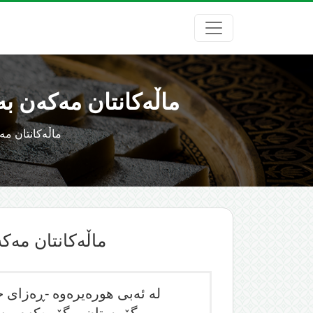
ماڵەکانتان مەکەن ب
ماڵەکانتان م
ماڵەکانتان مە
لە ئەبی هورەیرەوە -ڕەزای خ
گۆڕستان، وگۆڕەکەم مەک