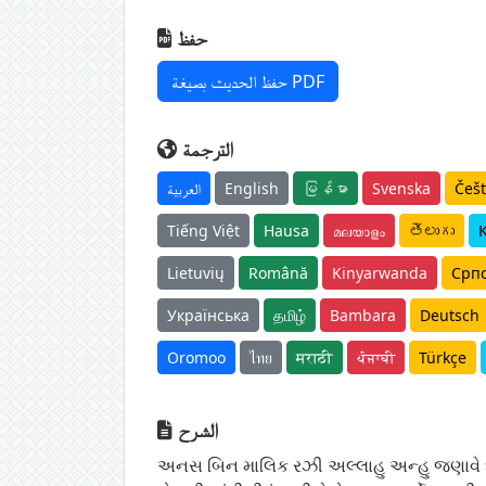
حفظ
حفظ الحديث بصيغة PDF
الترجمة
العربية
English
မြန်မာ
Svenska
Češt
Tiếng Việt
Hausa
മലയാളം
తెలుగు
K
Lietuvių
Română
Kinyarwanda
Срп
Українська
தமிழ்
Bambara
Deutsch
Oromoo
ไทย
मराठी
ਪੰਜਾਬੀ
Türkçe
الشرح
અનસ બિન માલિક રઝી અલ્લાહુ અન્હુ જણાવે છે: અમે આપ ﷺ સાથે મસ્જિદમાં બેઠા હતા, એક વ્યક્તિ ઊંટ પર સવાર થઈ આવ્યો, ત