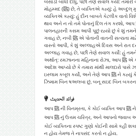
બેસાડી બાંધી દીધું, પછી તેણે સવાલ કર્યો: તમારી વચ્ચે મોહમ્મદ (ﷺ) કોણ છે? આપ ﷺ જૂથ વચ્ચે ટેકો આપી બેઠા હતા, અમે કહ્યું
મોહમ્મદ (ﷺ) છે, તે વ્યક્તિએ કહ્યું: હે અબ્દુલ્ મુત્તલિબના દીકરા !, આપ ﷺ એ કહ્યું: તમારી વાત હું સાંભળી રહ્યો છું, પૂછો તમારા સવાલનો હું તમારા જવાબ આપીશ. તે
વ્યક્તિએ કહ્યું: હું દીન બાબતે કેટલીક વાતો વિશ
થાવ અને ન તો તમે પોતાનું દિલ તંગ કરશો, આપ ﷺ એ કહ્યું: તમે જે સવાલ પૂછતાં માંગતા હોય, પૂછો, તેણે કહ્યું: હું તમારા પાલનહાર અને તમારા કરતા પહેલાના લોકોના
પાલનહારની કસમ આપી પૂછું રહ્યો છું કે શું તમને અલ્
ગવાહ છે, નબી ﷺ એ પોતાની વાતની સત્યતા માટે અલ્લાહને ગવાહ બનાવી કહ્યું, પછી તેણે કહ્યું: હું તમને અલ્લાહની કસમ આપી પૂછી રહ્યો છું, અર્થાત્ અલ્લાહનો
વાસ્તો આપી, કે શું અલ્લાહએ દિવસ અને રાત દરમિ
અલ્લાહ ગવાહ છે, પછી તેણે સવાલ કર્યો: હું 
અર્થાત્: રમઝાનના મહિનાના રોઝા, આપ ﷺ એ કહ્યું: હા, અલ્લાહ ગવાહ છે, તેણે કહ્યું: હું આપને અલ્લાહની કસમ આપી સવાલ કરી રહ્યો છું કે શું અલ્લાહ આ પણ
આદેશ આપ્યો છે કે તમારા માંથી માલદારો પાસે ઝકાત લઈ તમારા ગ
ઇસ્લામ કબૂલ કર્યો, અને તેણે આપ ﷺ ને કહ્યું કે તે પોતાની કોમને પણ આ વાતોની દઅવત આપશે (અર્થાત્ તે તેનો પ્રચાર કરીશ) પછી તેણે પોતાનો પરિચય કરાવ્યો કે હું
ઝિમામ બિન ષઅલબા છું, બનૂ સઇદ બિન બકરના ખ
فوائد الحديث
આપ 
આપ ﷺ નું ઉત્તમ ચરિત્ર, અને આપનો જવા
કોઈ વ્યક્તિના સ્પષ્ટ ગુણો કોઈની સામે કહી શક
ન હોય તેમજ તે નાપસંદ કરતો ન હોય.