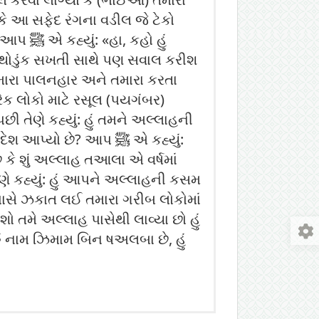
 અને થોડુંક સખતી સાથે પણ સવાલ કરીશ
ેક લોકો માટે રસૂલ (પયગંબર)
ો છે? આપ ﷺ એ કહ્યું:
 કે શું અલ્લાહ તઆલા એ વર્ષમાં
પાસે ઝકાત લઈ તમારા ગરીબ લોકોમાં
રું નામ ઝિમામ બિન ષઅલબા છે, હું