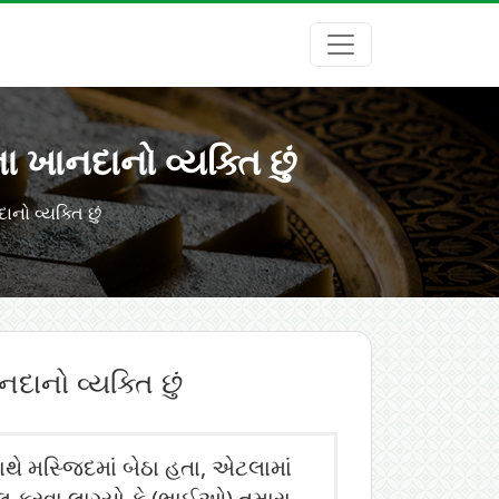
ખાનદાનો વ્યક્તિ છું
ો વ્યક્તિ છું
ાનો વ્યક્તિ છું
લ કરવા લાગ્યો કે (ભાઈઓ) તમારા