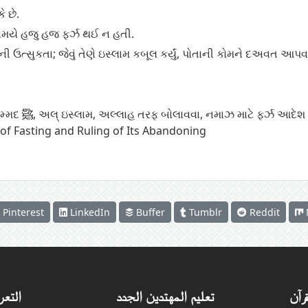
 છે.
 સમયે હજુ હજ ફર્ઝ થઈ ન હતી.
 ઉત્સુકતા; જેવું તેણે ઇસ્લામ કબૂલ કર્યું, પોતાની કોમને દઅવત આપવા
આપણાં નબી મોહમ્મદ ﷺ
,
અલ્ ઇસ્લામ
,
અલ્લાહ તરફ બોલાવવા
,
નમાઝ માટે ફર્ઝ આદેશ 
 of Fasting and Ruling of Its Abandoning
Pinterest
LinkedIn
Buffer
Tumblr
Reddit
قرآن
تعليم المهتدين الجدد
التعر