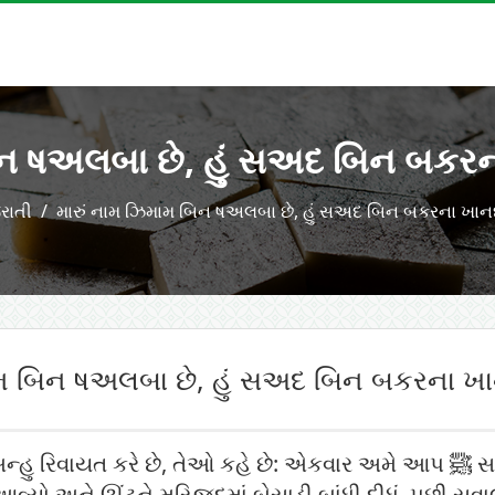
ન ષઅલબા છે, હું સઅદ બિન બકરના 
રાતી
મારું નામ ઝિમામ બિન ષઅલબા છે, હું સઅદ બિન બકરના ખાનદાન
મ બિન ષઅલબા છે, હું સઅદ બિન બકરના ખાનદ
છે, તેઓ કહે છે: એકવાર અમે આપ ﷺ સાથે મસ્જિદમાં બેઠા હતા, એટલામાં
યો અને ઊંટને મસ્જિદમાં બેસાડી બાંધી દીધું, પછી સવા