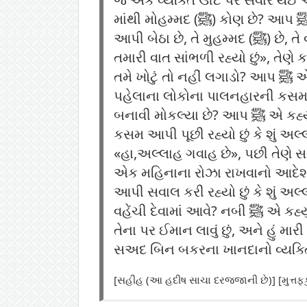
માંથી મોહમ્મદ (ﷺ) કોણ છે? આપ ﷺ એ તે સમયે લોકો વચ્ચે ટેકો આપી બેઠા હતા, અમે કહ્યું કે આ સફેદ રંગના વડીલ જે ટેકો
આપી બેઠા છે, તે મુહમ્મદ (ﷺ) છે, તે વ્યક્તિએ આપ ﷺ ને કહ્યું: હે અબ્દુલ્ મુત્તલિબના દીકરા ! આપ ﷺ એ કહ્યું: «હા, કહો હું
તમારી વાત સાંભળી રહ્યો છું», તેણે 
તમે ખોટું તો નહીં લગાડો? આપ ﷺ એ કહ્યું: «ના, પૂછો તમે શું પૂછવા માંગો છો», તેણે કહ્યું: હું તમારા પાલનહાર અને તમારા કરતા
પહેલાના લોકોના પાલનહારની કસમ આપ
બનાવી મોકલ્યા છે? આપ ﷺ એ કહ્યું: «હા,અલ્લાહ ગવાહ છે», તેણે કહ્યું: યા મારા અલ્લાહ ! પછી તેણે કહ્યું: હું તમને અલ્લાહની
કસમ આપી પૂછી રહ્યો છું કે શું અલ્
«હા,અલ્લાહ ગવાહ છે», પછી તેણે સવ
એક મહિનાના રોઝા રાખવાનો આદેશ આપ્યો છે? આપ ﷺ એ કહ્યું: «હા,અલ્લાહ ગવાહ છે
આપી સવાલ કરી રહ્યો છું કે શું 
વહેંચી દેવામાં આવે? નબી ﷺ એ કહ્યું: «હા,અલ્લાહ ગવાહ છે», તે વ્યક્તિએ કહ્યું: હવે જે આદેશો તમે અલ્લાહ પાસેથી લાવ્યા છો હું
તેના પર ઈમાન લાવું છું, અને હું મ
સઅદ બિન બકરના ખાનદાનો વ્યક્તિ 
[સહીહ (આ હદીષ સાચા દરજજાની છે)] [મુત્ત