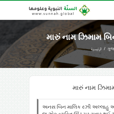
મારું નામ ઝિમામ બિ
الرئيسية
ગુજ
મારું નામ ઝિમા
અનસ બિન માલિક રઝી અલ્લાહુ અન્હુ રિવાયત કરે 
જ એક વ્યક્તિ ઊંટ પર સવાર થઈ આવ્