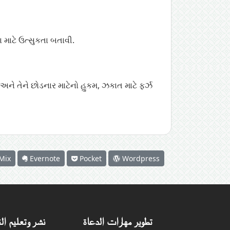
 માટે ઉત્સુકતા બતાવી.
અને તેને છોડનાર માટેનો હુકમ
,
ઝકાત માટે ફર્ઝ
Mix
Evernote
Pocket
Wordpress
تطوير مهارات الدعاة
نشر وتعليم ال