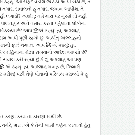
ીં લગાડો? અર્થાત્: તમે મારા પર ગુસ્સે તો નહીં
 કહ્યું: હા, અલ્લાહ
માઝ, આપ ﷺ એ કહ્યું: હા,
ાં એક મહિનાના રોઝા રાખવાનો આદેશ આપ્યો છે?
ત કબૂલ કરવાના કારણો માંથી છે.
 વગેરે, શરત એ કે તેની ખામી વર્ણન કરવાનો હેતુ