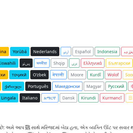
ina
Yorùbá
Nederlands
اردو
Español
Indonesia
غۇرچە
iswahili
پښتو
অসমীয়া
Shqip
دری
Ελληνικά
Български
ски
тоҷикӣ
O‘zbek
नेपाली
Moore
Kurdî
Wolof
Soo
ქართული
Português
Македонски
Magyar
Русский
Lingala
Italiano
አማርኛ
Dansk
Kirundi
Kurmancî
日
ે ઊંટ પરથી ઉતર્યો અને તેણે ઊંટને