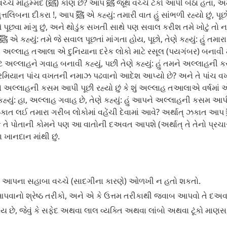
: આ સફેદ વડીલ જે ટેકો આપી બેઠા છે, તે
ે પૂછવા માંગુ છું, અને થોડુંક સખતી સાથે પણ સવાલ કરીશ તમે ખોટું તો નહ
લાહ તઆલા એ દુનિયાના દરેક લોકો માટે રસૂલ (પયગંબર) બનાવી મોકલ્યા છે? આપ ﷺએ
યાન પાંચ વખતની નમાઝ પઢવાનો આદેશ આપ્યો છે? અને તે પાંચ વખતની ફર્ઝ ન
તમને અલ્લાહની કસમ આપી પૂછી રહ્યો છું કે શું અલ્લાહ તઆલાએ વર્ષમ
રીબ લોકોમાં વહેંચી દેવામાં આવે? અર્થાત્ ઝકાત આપ ﷺ એ કહ્યું: હા, અલ્લાહ ગવાહ છે, ઝિમામે
ાનદાન માંથી છું.
ﷺ ની વિનમ્રતા, કે કોઈ વ્યક્તિ આપ ﷺ ને આપના સહાબા વચ્ચે (સાદગીના કારણે) ઓળખી ન હતો શકતો.
બ આપવાનો શ્રેષ્ઠ તરીકો, અને એ કે ઉત્તમ તરીકાથી જવાબ આપવો તે દઅવ
ાય છે, જેવું કે સફેદ અથવા લાલ વ્યક્તિ અથવા લાંબો અથવા ટૂંકો માણસ,