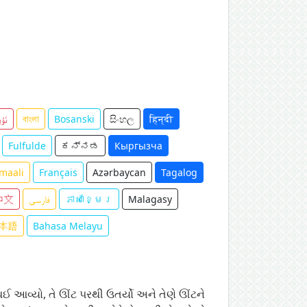
ئۇي
বাংলা
Bosanski
සිංහල
हिन्दी
Fulfulde
ಕನ್ನಡ
Кыргызча
maali
Français
Azərbaycan
Tagalog
中文
فارسی
ភាសាខ្មែរ
Malagasy
本語
Bahasa Melayu