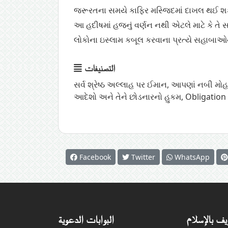
જરૂરતના સમયે કાફિર મસ્જિદમાં દાખલ થઈ શકે
આ હદીષમાં હજનું વર્ણન નથી એટલે માટે કે તે
લોકોના ઇસ્લામ કબૂલ કરવાના પ્રત્યે સહાબાઓની
التصنيفات
સર્વ શ્રેષ્ઠ અલ્લાહ પર ઈમાન
,
આદેશો અને તેને છોડનારનો હુકમ
,
Obligation
Facebook
Twitter
WhatsApp
يف بالإسلام
البوابات الدعوية