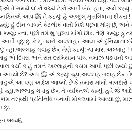
કહ્યું: હું દીન બાબતે કેટલીક વાતો વિશે પૂછવા માંગુ છું,
ી પૂછું છું કે શું તમને અલ્લાહ તઆલા એ દુનિયાના દર
લાહ એ દિવસ અને રાત દરમિયાન પાંચ નમાઝ પઢવાનો આદેશ આપ્ય
ાલ કર્યો કે હું તમને અલ્લાહની કસમ આપી પૂછી રહ્યો છું
», તેણે કહ્યું: હું આપને અલ્લાહની કસમ
અલ્લાહએ આ પણ આદેશ આપ્યો છે કે તમારા માંથી માલદારો 
ારી કોમ તરફથી પ્રતિનિધિ બનાવી મોકલવામાં આવ્યો છું, મા
છું.
ફકુન્ અલયહિ]