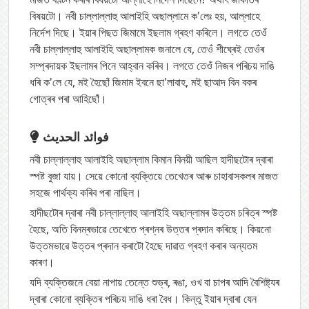
বিষয়টো। নবী চাল্লাল্লাহু আলাইহি অছাল্লামে ক'লেঃ হয়, আল্লাহে
নিৰ্দেশ দিছে। ইয়াৰ পিছত জিমামে ইছলাম গ্ৰহণ কৰিলে। লগতে তেওঁ
নবী চাল্লাল্লাহু আলাইহি অছাল্লামক জনালে যে, তেওঁ শীঘ্ৰেই তেওঁৰ
সম্প্ৰদায়ক ইছলামৰ পিনে আহ্বান কৰিব। লগতে তেওঁ নিজৰ পৰিচয় দাঙি
ধৰি ক'লে যে, মই হৈছোঁ জিমাম ইবনে ছা'লাবাহ, মই ছাআদ বিন বকৰ
গোত্ৰৰ পৰা আহিছোঁ।
فوائد الحديث
নবী চাল্লাল্লাহু আলাইহি অছাল্লাম কিমান বিনয়ী আছিল হাদীছটোৰ দ্বাৰা
স্পষ্ট বুজা যায়। সেয়ে কোনো ব্যক্তিয়ে তেখেতৰ আৰু চাহাবাসকলৰ মাজত
সহজে পাৰ্থক্য কৰিব পৰা নাছিল।
হাদীছটোৰ দ্বাৰা নবী চাল্লাল্লাহু আলাইহি অছাল্লামৰ উত্তম চৰিত্ৰ স্পষ্ট
হৈছে, অতি বিনম্ৰভাৱে তেখেতে প্ৰশ্নৰ উত্তৰ প্ৰদান কৰিছে। কিয়নো
উত্তমভাৱে উত্তৰ প্ৰদান কৰাটো হৈছে দাৱাত গ্ৰহণ কৰাৰ অন্যতম
কাৰণ।
যদি ব্যক্তিজনে বেয়া নাপায় তেন্তে শুভ্ৰ, ৰঙা, ওখ বা চাপৰ আদি বৈশিষ্ট্যৰ
দ্বাৰা কোনো ব্যক্তিৰ পৰিচয় দাঙি ধৰা বৈধ। কিন্তু ইয়াৰ দ্বাৰা যেন