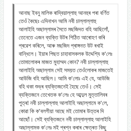
আনাছ ইবনু মালিক ৰাদ্বিয়াল্লাহু আনহুৰ পৰা বৰ্ণিত
তেওঁ কৈছেঃ এদিনাখন আমি নবী চাল্লাল্লাহু
আলাইহি অছাল্লামৰ সৈতে মছজিদত বহি আছিলোঁ,
তেনেতে এজন ব্যক্তি উটৰ পিঠিত আৰোহণ কৰি
প্ৰৱেশ কৰিলে, আৰু মছজিদ প্ৰাঙ্গনত উট ৰখাই
বান্ধিলে। ইয়াৰ পিছত চাহাবাসকলক উদ্দেশ্যি ক'লেঃ
তোমালোকৰ মাজত মুহাম্মদ কোন? নবী চাল্লাল্লাহু
আলাইহি অছাল্লাম সেই সময়ত তেওঁলোকৰ মাজতেই
আউজি বহি আছিল। আমি ক'লোঃ এই যে, আউজি
বহি থকা শুভ্ৰ ব্যক্তিজনেই হৈছে তেওঁ। সেই
ব্যক্তিজনে তেখেতক ক'লেঃ হে আব্দুল মুত্তালিবৰ
পুত্ৰ! নবী চাল্লাল্লাহু আলাইহি অছাল্লামে ক'লে,
কোৱা কি ক'বলগীয়া আছে মই তোমাৰ উত্তৰ দি
আছোঁ। সেই ব্যক্তিজনে নবী চাল্লাল্লাহু আলাইহি
অছাল্লামক ক'লেঃ মই প্ৰশ্ন কৰাৰ ক্ষেত্ৰত কিছু