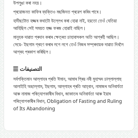
উপলুঙা কৰা নহয়।
প্ৰয়োজনত কাফিৰ ব্যক্তিও মছজিদত প্ৰৱেশ কৰিব পাৰে।
হাদীছটোত হজ্জৰ কথাটো উল্লেখ কৰা হোৱা নাই, হয়তো তেওঁ যেতিয়া
আহিছিল সেই সময়ত হজ্জ ফৰজ হোৱাই নাছিল।
মানুহক দাৱাত প্ৰদান কৰাৰ ক্ষেত্ৰত চাহাবাসকল অতি আগ্ৰহী আছিল।
সেয়ে- ইছলাম গ্ৰহণ কৰাৰ লগে লগে তেওঁ নিজৰ সম্প্ৰদায়ক দাৱাত দিবলৈ
আগ্ৰহ প্ৰকাশ কৰিছিল।
التصنيفات
সৰ্বশক্তিমান আল্লাহৰ প্ৰতি ঈমান
,
আমাৰ প্ৰিয় নবী মুহাম্মদ চাল্লাল্লাহু
আলাইহি অছাল্লাম
,
ইছলাম
,
আল্লাহৰ প্ৰতি আহ্বান
,
নামাজৰ অনিবাৰ্যতা
আৰু নামাজ পৰিত্যাগকাৰীৰ বিধান
,
জাকাতৰ অনিবাৰ্যতা আৰু ইয়াৰ
পৰিত্যাগকাৰীৰ বিধান
,
Obligation of Fasting and Ruling
of Its Abandoning