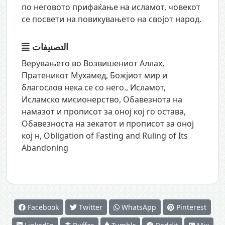
по неговото прифаќање на исламот, човекот
се посвети на повикувањето на својот народ.
التصنيفات
Верувањето во Возвишениот Аллах
,
Пратеникот Мухамед, Божјиот мир и
благослов нека се со него.
,
Исламот
,
Исламско мисионерство
,
Обавезнота на
намазот и прописот за оној кој го остава
,
Обавезноста на зекатот и прописот за оној
кој н
,
Obligation of Fasting and Ruling of Its
Abandoning
Facebook
Twitter
WhatsApp
Pinterest