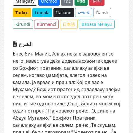
Malagasy
Oromoo
ไทย
मराठी
ਪੰਜਾਬੀ
Türkçe
Lingala
Italiano
አማርኛ
Dansk
Kirundi
Kurmancî
日本語
Bahasa Melayu
الشرح
Енес бин Малик, Аллах нека е задоволен со
него, известува дека додека асхабите седеле
со Божјиот пратеник, салаллаху алејхи ве
селем, когаво џамијата, влегол човек на
камила, ја врзал и прашал: Кој од вас е
Мухамед? Божјиот пратеник, салаллаху алејхи
ве селем, во моментот седел потпрен меѓу
нив, и тие одговориле: ,Овој, белиот човек кој
седи потпрен.' Па човекот рече: ,,О, сине на
Абдул Муталиб." Божјиот Пратеник,
салаллаху алејхи ве селем, рече: „Те слушам,
прашај, ќе ти одговорам.“ Човекот рече: „Ќе