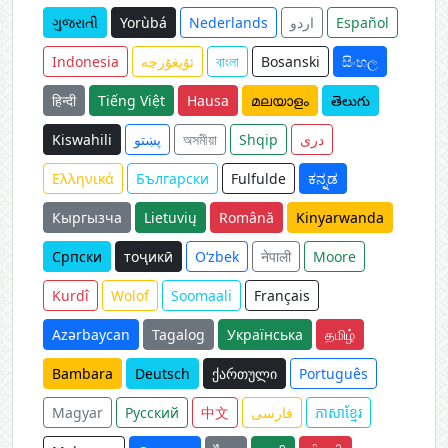
ગુજરાતી
Yorùbá
Nederlands
اردو
Español
Indonesia
ئۇيغۇرچە
বাংলা
Bosanski
සිංහල
हिन्दी
Tiếng Việt
Hausa
മലയാളം
తెలుగు
Kiswahili
پښتو
অসমীয়া
Shqip
دری
Ελληνικά
Български
Fulfulde
ಕನ್ನಡ
Кыргызча
Lietuvių
Română
Kinyarwanda
Српски
тоҷикӣ
O‘zbek
नेपाली
Moore
Kurdî
Wolof
Soomaali
Français
Azərbaycan
Tagalog
Українська
தமிழ்
Bambara
Deutsch
ქართული
Português
Magyar
Русский
中文
فارسی
ភាសាខ្មែរ