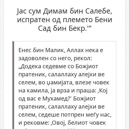
Јас сум Димам бин Салебе,
испратен од племето Бени
Сад бин Бекр.'“
Енес бин Малик, Аллах нека е
задоволен со него, рекол:
„Додека седевме со Божјиот
пратеник, салаллаху алејхи ве
селем, во џамијата, влезе човек
на камила, ја врза и праша: ,Кој
од вас е Мухамед?' Божјиот
пратеник, салаллаху алејхи ве
селем, седеше потпрен меѓу нас,
и рековме: ,Овој, белиот човек