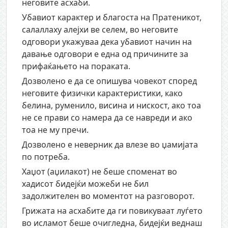
неговите асхаби.
Убавиот карактер и благоста на Пратеникот,
салаллаху алејхи ве селем, во неговите
одговори укажуваа дека убавиот начин на
давање одговори е една од причините за
прифаќањето на пораката.
Дозволено е да се опишува човекот според
неговите физички карактеристики, како
белина, руменило, висина и нискост, ако тоа
не се прави со намера да се навреди и ако
тоа не му пречи.
Дозволено е неверник да влезе во џамијата
по потреба.
Хаџот (аџилакот) не беше споменат во
хадисот бидејќи можеби не бил
задолжителен во моментот на разговорот.
Грижата на асхабите да ги повикуваат луѓето
во исламот беше очигледна, бидејќи веднаш