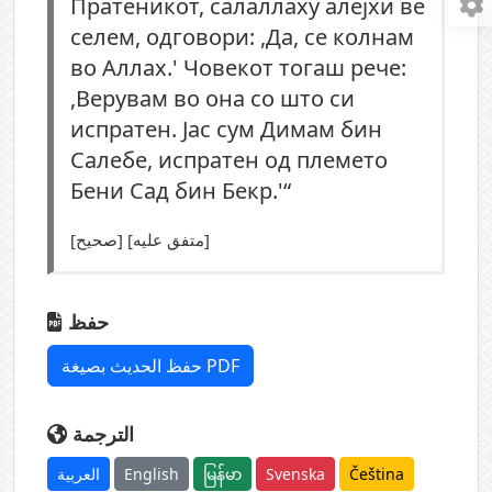
Пратеникот, салаллаху алејхи ве
селем, одговори: ,Да, се колнам
во Аллах.' Човекот тогаш рече:
,Верувам во она со што си
испратен. Јас сум Димам бин
Салебе, испратен од племето
Бени Сад бин Бекр.'“
[صحيح] [متفق عليه]
حفظ
حفظ الحديث بصيغة PDF
الترجمة
العربية
English
မြန်မာ
Svenska
Čeština