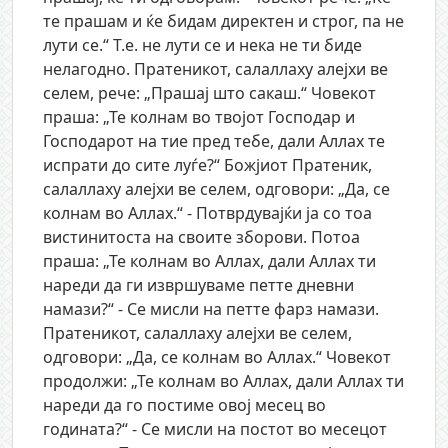
те прашам и ќе бидам директен и строг, па не
лути се.“ Т.е. не лути се и нека не ти биде
нелагодно. Пратеникот, салаллаху алејхи ве
селем, рече: „Прашај што сакаш.“ Човекот
праша: „Те колнам во твојот Господар и
Господарот на тие пред тебе, дали Аллах те
испрати до сите луѓе?“ Божјиот Пратеник,
салаллаху алејхи ве селем, одговори: „Да, се
колнам во Аллах.“ - Потврдувајќи ја со тоа
вистинитоста на своите зборови. Потоа
праша: „Те колнам во Аллах, дали Аллах ти
нареди да ги извршуваме петте дневни
намази?“ - Се мисли на петте фарз намази.
Пратеникот, салаллаху алејхи ве селем,
одговори: „Да, се колнам во Аллах.“ Човекот
продолжи: „Те колнам во Аллах, дали Аллах ти
нареди да го постиме овој месец во
годината?“ - Се мисли на постот во месецот