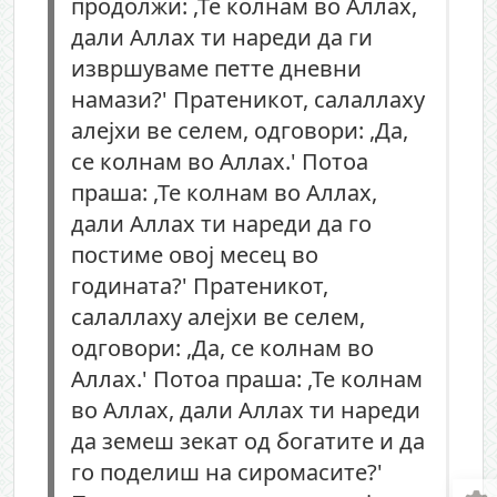
продолжи: ,Те колнам во Аллах,
дали Аллах ти нареди да ги
извршуваме петте дневни
намази?' Пратеникот, салаллаху
алејхи ве селем, одговори: ,Да,
се колнам во Аллах.' Потоа
праша: ,Те колнам во Аллах,
дали Аллах ти нареди да го
постиме овој месец во
годината?' Пратеникот,
салаллаху алејхи ве селем,
одговори: ,Да, се колнам во
Аллах.' Потоа праша: ,Те колнам
во Аллах, дали Аллах ти нареди
да земеш зекат од богатите и да
го поделиш на сиромасите?'