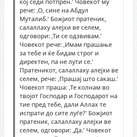
кој седи потпрен.' Човекот му
рече: ,О, сине на Абдул
Муталиб.' Божјиот пратеник,
салаллаху алејхи ве селем,
одговори: ,Ти се одзвивам.'
Човекот рече: ,Имам прашање
за тебе и ќе бидам строг и
директен, па не лути се.'
Пратеникот, салаллаху алејхи ве
селем, рече: ,Прашај што сакаш.'
Човекот праша: ,Те колнам во
твојот Господар и Господарот на
тие пред тебе, дали Аллах те
испрати до сите луѓе?' Божјиот
пратеник, салаллаху алејхи ве
селем, одговори: ,Да.' Човекот