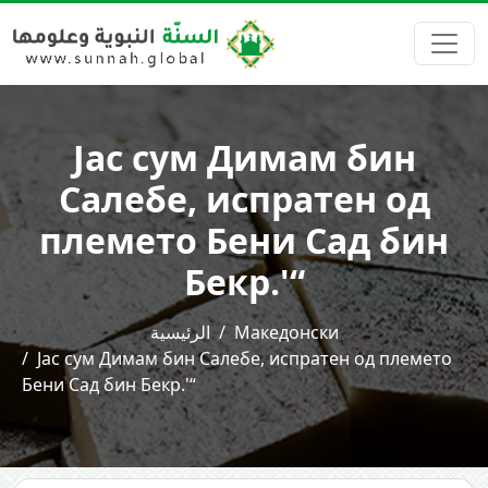
Јас сум Димам бин
Салебе, испратен од
племето Бени Сад бин
Бекр.'“
الرئيسية
Македонски
Јас сум Димам бин Салебе, испратен од племето
Бени Сад бин Бекр.'“