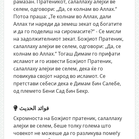
рамазан. Пратеникот, салаллаху алејхи ве
селем, одговори: „Да, се колнам во Аллах.“
Потоа праша: „Те колнам во Аллах, дали
Аллах ти нареди да земеш зекат од богатите
и да го поделиш на сиромасите?“ - Се мисли
на задолжителниот зекат. Божјиот Пратеник,
салаллаху алејхи ве селем, одговори: „Да, се
колнам во Аллах.“ Тогаш Димам го прифати
исламот и го извести Божјиот Пратеник,
салаллаху алејхи ве селем, дека ќе го
повикува својот народ во исламот. Се
претстави себеси дека е Димам бин Салебе,
од племето Бени Сад бин Бекр.
فوائد الحديث
Скромноста на Божјиот пратеник, салаллаху
алејхи ве селем, беше толку голема што
човекот не можеше да го разликува помеѓу