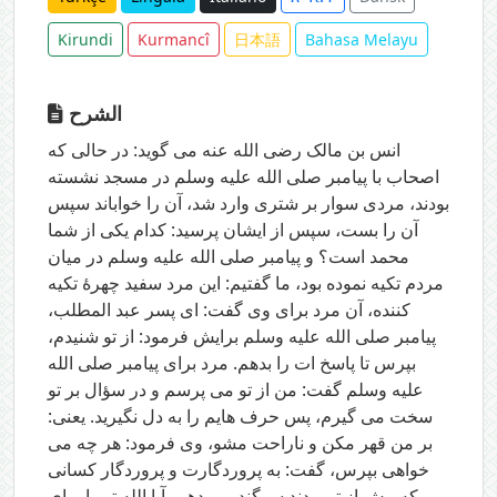
Kirundi
Kurmancî
日本語
Bahasa Melayu
الشرح
انس بن مالک رضی الله عنه می گوید: در حالی که
اصحاب با پیامبر صلی الله علیه وسلم در مسجد نشسته
بودند، مردی سوار بر شتری وارد شد، آن را خواباند سپس
آن را بست، سپس از ایشان پرسید: کدام یکی از شما
محمد است؟ و پیامبر صلی الله علیه وسلم در میان
مردم تکیه نموده بود، ما گفتیم: این مرد سفید چهرۀ تکیه
کننده، آن مرد برای وی گفت: ای پسر عبد المطلب،
پیامبر صلی الله علیه وسلم برایش فرمود: از تو شنیدم،
بپرس تا پاسخ ات را بدهم. مرد برای پیامبر صلی الله
علیه وسلم گفت: من از تو می پرسم و در سؤال بر تو
سخت می گیرم، پس حرف هایم را به دل نگیرید. یعنی:
بر من قهر مکن و ناراحت مشو، وی فرمود: هر چه می
خواهی بپرس، گفت: به پروردگارت و پروردگار کسانی
که پیش از تو بودند سوگند می دهم، آیا الله تو را برای