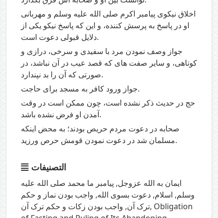
اخلاق نیکوی پیامبر اکرم صلی الله علیه وسلم و مهربانی
او در پاسخ به پرسش کننده، و این که پاسخ نیکو یکی از
دلایل قبولی دعوت است.
جواز وصف نمودن مرد با سفیدی و سرخی، درازی و
کوتاهی، و سایر صفت های که قصد عیب در آن نباشد، در
صورتی که آن را بد نپندارد.
جواز ورود کافر به مسجد برای حاجت.
حج در حديث ذكر نشده است، چون ممكن است در وقت
آمدن او فرض نشده باشد.
صحابه در دعوت مردم حریص بودند؛ به محض اینکه
مسلمان شد در دعوت نمودن قومش حرص ورزید.
التصنيفات
ایمان به الله عزوجل
,
پیامبر ما محمد صلی الله علیه
وسلم
,
اسلام
,
دعوت بسوی الله
,
واجب بودن نماز و حکم
Obligation
,
ترک آن
,
واجب بودن زکات و حکم ترک آن
of Fasting and Ruling of Its Abandoning