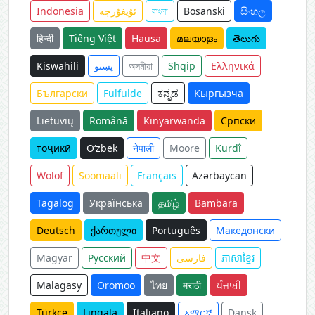
සිංහල
Bosanski
বাংলা
ئۇيغۇرچە
Indonesia
हिन्दी
Tiếng Việt
Hausa
മലയാളം
తెలుగు
Ελληνικά
Shqip
অসমীয়া
پښتو
Kiswahili
Български
Fulfulde
ಕನ್ನಡ
Кыргызча
Lietuvių
Română
Kinyarwanda
Српски
тоҷикӣ
O‘zbek
नेपाली
Moore
Kurdî
Wolof
Soomaali
Français
Azərbaycan
Tagalog
Українська
தமிழ்
Bambara
Deutsch
ქართული
Português
Македонски
ភាសាខ្មែរ
فارسی
中文
Русский
Magyar
Malagasy
Oromoo
ไทย
मराठी
ਪੰਜਾਬੀ
Türkçe
Lingala
Italiano
አማርኛ
Dansk