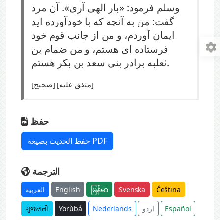
وسلم فرمود: «بار الهی آری». آن مرد
گفت: من به آنچه که با خودآورده اید
ایمان آوردم، و من از جانب قوم خود
فرستاده ای هستم، و من ضمام بن
ثعلبه برادر بنی سعد بن بکر هستم.
[صحیح] [متفق علیه]
حفظ
حفظ الحديث بصيغة PDF
الترجمة
Čeština
Svenska
မြန်မာ
English
العربية
Español
اردو
Nederlands
Yorùbá
ગુજરાતી