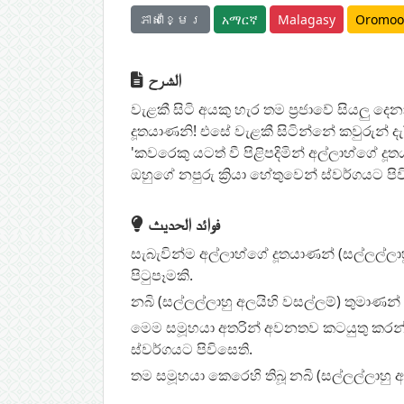
ភាសាខ្មែរ
አማርኛ
Malagasy
Oromoo
الشرح
වැළකී සිටි අයකු හැර තම ප්‍රජාවේ සියලු ද
දූතයාණනි! එසේ වැළකී සිටින්නේ කවුරුන් දැ?
'කවරෙකු යටත් වී පිළිපදිමින් අල්ලාහ්ගේ ද
ඔහුගේ නපුරු ක්‍රියා හේතුවෙන් ස්වර්ගයට පි
فوائد الحديث
සැබැවින්ම අල්ලාහ්ගේ දූතයාණන් (සල්ලල්ල
පිටුපෑමකි.
නබි (සල්ලල්ලාහු අලයිහි වසල්ලම්) තුමාණ
මෙම සමූහයා අතරින් අවනතව කටයුතු කරන්නන
ස්වර්ගයට පිවිසෙති.
තම සමූහයා කෙරෙහි තිබූ නබි (සල්ලල්ලාහු