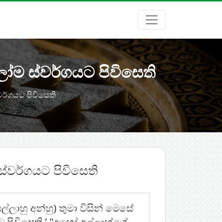
ලෝම ස්වර්ගයට පිවිසෙති
වර්ගයට පිවිසෙති
ස්වර්ගයට පිවිසෙති
ල්ලාහු අන්හු) තුමා විසින් මෙසේ
 පිවිසෙති.’ "අහෝ අල්ලාහ්ගේ