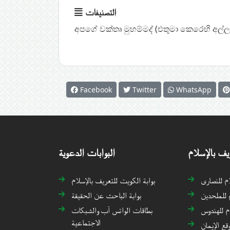
التصنيفات
අපගේ වක්තෘ මුහම්මද් (එතුමා කෙරෙහි අල්
Facebook
Twitter
WhatsApp
يف بالإسلام
البوابات الدعوية
ام للنصارى
بوابة الكويت للتعريف بالإسلام
 للملحدين
بوابة الباحث عن الحقيقة
م للهندوس
بطاقات الواتس آب والشبكات
الاجتماعية
قع الإيمان