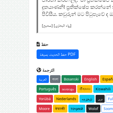
දූතයාණනි! ප්‍රතික්ෂේප කරන්නේ 
පිවිසීය. කවුරුන් මට පිටුපෑවේ ද 
[صحيح] [رواه البخاري]
حفظ
حفظ الحديث بصيغة PDF
الترجمة
العربية
বাংলা
Bosanski
English
Españ
Português
മലയാളം
తెలుగు
Kiswahili
Yorùbá
Nederlands
ئۇيغۇرچە
دری
Fu
Moore
नेपाली
тоҷикӣ
Wolof
Soom