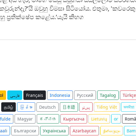
කවුරුන්දැ?’යි ඔවුහු විමසා සිටියෝය. එතුමා, 'කවරෙ
ඔහු ප්‍රතික්ෂේප කළේය.’යැයි කීහග
ol
فارسی
Français
Indonesia
Русский
Tagalog
Türkçe
தமிழ்
မြန်မာ
Deutsch
日本語
پښتو
Tiếng Việt
অসমীয়া
lfulde
Magyar
ಕನ್ನಡ
Кыргызча
Lietuvių
or
Româ
aali
Български
Українська
Azərbaycan
ქართული
Bam