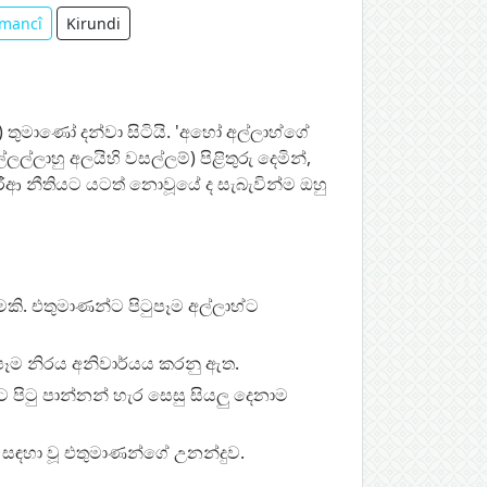
mancî
Kirundi
්) තුමාණෝ දන්වා සිටියි. 'අහෝ අල්ලාහ්ගේ
ල්ලාහු අලයිහි වසල්ලම්) පිළිතුරු දෙමින්,
ෂරීආ නීතියට යටත් නොවූයේ ද සැබැවින්ම ඔහු
කි. එතුමාණන්ට පිටුපෑම අල්ලාහ්ට
ුපෑම නිරය අනිවාර්යය කරනු ඇත.
 පිටු පාන්නන් හැර සෙසු සියලු දෙනාම
ම සඳහා වූ එතුමාණන්ගේ උනන්දුව.