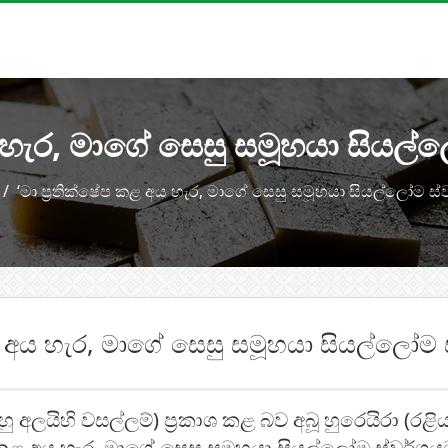
ය හැර, මාගේ සෙසු සමූහයා සියල්
‘මා ප්‍රතික්ෂේප කළ අය හැර, මාගේ සෙසු සමූහයා සියල්ලෝම ස්
කළ අය හැර, මාගේ සෙසු සමූහයා සියල්ලෝම 
 අලයිහි වසල්ලම්) ප්‍රකාශ කළ බව අබූ හුරෙයිරා (රළිය
ේප කළ අය හැර, මාගේ සෙසු සමූහයා සියල්ලෝම ස්වර්ගයට