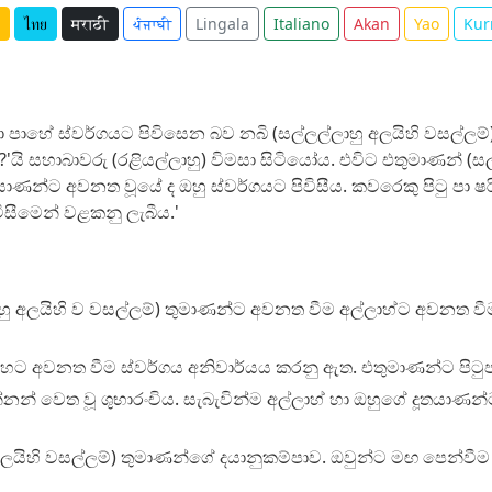
ไทย
मराठी
ਪੰਜਾਬੀ
Lingala
Italiano
Akan
Yao
Kur
ෙනා පාහේ ස්වර්ගයට පිවිසෙන බව නබි (සල්ලල්ලාහු අලයිහි වසල්ලම
'යි සහාබාවරු (රළියල්ලාහු) විමසා සිටියෝය. එවිට එතුමාණන් (සල්ල
ූතයාණන්ට අවනත වූයේ ද ඔහු ස්වර්ගයට පිවිසීය. කවරෙකු පිටු පා 
විසීමෙන් වළකනු ලැබීය.'
ාහු අලයිහි ව වසල්ලම්) තුමාණන්ට අවනත වීම අල්ලාහ්ට අවනත වීම
න් හට අවනත වීම ස්වර්ගය අනිවාර්යය කරනු ඇත. එතුමාණන්ට පිට
් වෙත වූ ශුභාරංචිය. සැබැවින්ම අල්ලාහ් හා ඔහුගේ දූතයාණන්ට
 අලයිහි වසල්ලම්) තුමාණන්ගේ දයානුකම්පාව. ඔවුන්ට මඟ පෙන්වී