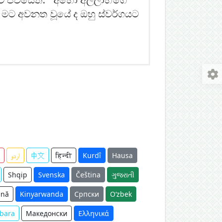
කු මට අවනත වූයේ ද ඔහු ස්වර්ගයට
اردو
中文
हिन्दी
Kurdî
Hausa
Shqip
Svenska
Čeština
ગુજરાતી
nă
Kinyarwanda
Српски
O‘zbek
bara
Македонски
Ελληνικά