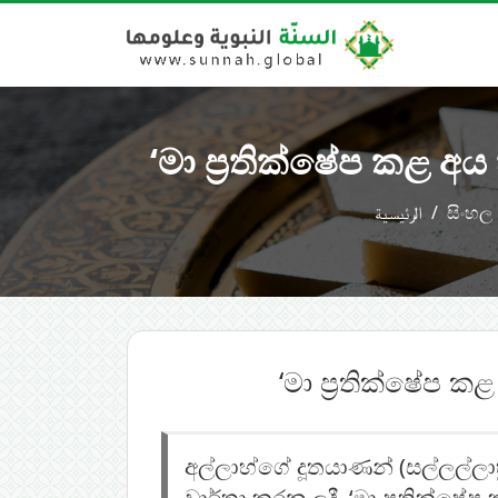
‘මා ප්‍රතික්ෂේප කළ අ
الرئيسية
සිංහල
‘මා ප්‍රතික්ෂේප 
අල්ලාහ්ගේ දූතයාණන් (සල්ලල්ලාහු
වාර්තා කරන ලදී. ‘මා ප්‍රතික්ෂ