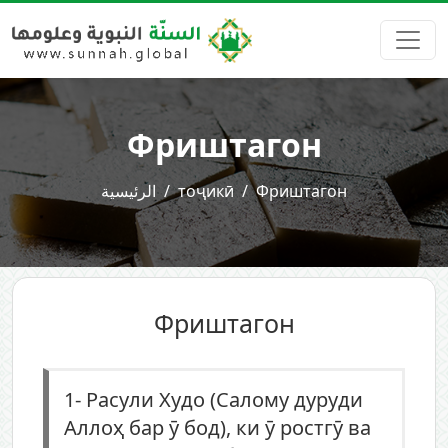
Фриштагон
الرئيسية
тоҷикӣ
Фриштагон
Фриштагон
1-
Расули Худо (Салому дуруди
Аллоҳ бар ӯ бод), ки ӯ ростгӯ ва