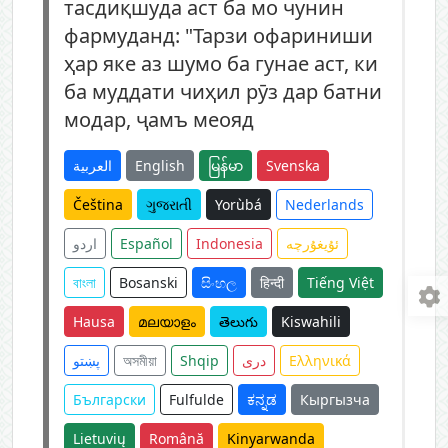
тасдиқшуда аст ба мо чунин
фармуданд: "Тарзи офариниши
ҳар яке аз шумо ба гунае аст, ки
ба муддати чиҳил рӯз дар батни
модар, ҷамъ меояд
العربية
English
မြန်မာ
Svenska
Čeština
ગુજરાતી
Yorùbá
Nederlands
اردو
Español
Indonesia
ئۇيغۇرچە
বাংলা
Bosanski
සිංහල
हिन्दी
Tiếng Việt
Hausa
മലയാളം
తెలుగు
Kiswahili
پښتو
অসমীয়া
Shqip
دری
Ελληνικά
Български
Fulfulde
ಕನ್ನಡ
Кыргызча
Lietuvių
Română
Kinyarwanda