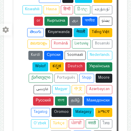
ئۇيغۇرچە
සිංහල
हिन्दी
Hausa
Kiswahili
پښتو
অসমীয়া
دری
Кыргызча
or
తెలుగు
Kinyarwanda
नेपाली
Tiếng Việt
മലയാളം
Română
Lietuvių
Bosanski
Kurdî
Српски
Soomaali
Nederlands
Wolof
ಕನ್ನಡ
Deutsch
Українська
ქართული
Português
Shqip
Moore
Azərbaycan
中文
Magyar
فارسی
Русский
বাংলা
தமிழ்
Македонски
Tagalog
Oromoo
Malagasy
አማርኛ
O‘zbek
Türkçe
ਪੰਜਾਬੀ
मराठी
ไทย