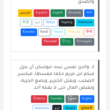
والصدق
বাংলা
Bosanski
English
Español
فارسی
Indonesia
Tagalog
Türkçe
اردو
中文
Kiswahili
Kurdî
Hausa
Français
हिन्दी
Русский
සිංහල
Português
2-
والذي نفسي بيده، ليوشكن أن ينزل
فيكم ابن مريم حكما مقسطا، فيكسر
الصليب، ويقتل الخنزير، ويضع الجزية،
ويفيض المال حتى لا يقبله أحد
Čeština
Svenska
မြန်မာ
English
ગુજરાતી
Yorùbá
اردو
Indonesia