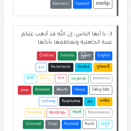
Kurmancî
Español
ភាសាខ្មែរ
3-
يا أيها الناس، إن الله قد أذهب عنكم
عبية الجاهلية وتعاظمها بآبائها
Čeština
Svenska
မြန်မာ
English
ગુજરાતી
Yorùbá
Nederlands
اردو
Indonesia
ئۇيغۇرچە
বাংলা
සිංහල
हिन्दी
Tiếng Việt
Hausa
తెలుగు
Kiswahili
پښتو
অসমীয়া
دری
Кыргызча
Lietuvių
Bosanski
മലയാളം
नेपाली
Kinyarwanda
Soomaali
Shqip
Română
Kurdî
ಕನ್ನಡ