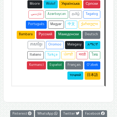
Moore
Wolof
Українська
Српски
Tagalog
தமிழ்
Azərbaycan
فارسی
Português
Magyar
中文
ქართული
Bambara
Русский
Македонски
Deutsch
ភាសាខ្មែរ
Oromoo
Malagasy
አማርኛ
Italiano
Türkçe
ਪੰਜਾਬੀ
मराठी
ไทย
Kurmancî
Español
Français
O‘zbek
тоҷикӣ
日本語
Pinterest
WhatsApp
Twitter
Facebook