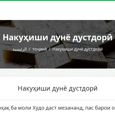
Накуҳиши дунё дустдорӣ
الرئيسية
тоҷикӣ
Накуҳиши дунё дустдорӣ
Накуҳиши дунё дустдорӣ
оҳақ ба моли Худо даст мезананд, пас барои 