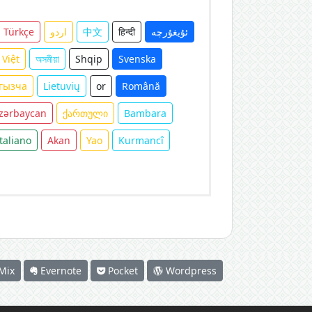
Türkçe
اردو
中文
हिन्दी
ئۇيغۇرچە
 Việt
অসমীয়া
Shqip
Svenska
гызча
Lietuvių
or
Română
zərbaycan
ქართული
Bambara
Italiano
Akan
Yao
Kurmancî
Mix
Evernote
Pocket
Wordpress