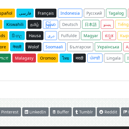
spañol
فارسی
Français
Indonesia
Русский
Tagalog
Kiswahili
தமிழ்
မြန်မာ
Deutsch
日本語
پښتو
Tiếng
nds
සිංහල
Hausa
دری
Fulfulde
Magyar
ಕನ್ನಡ
Кыр
ore
नेपाली
Wolof
Soomaali
Български
Українська
A
ማርኛ
Malagasy
Oromoo
ไทย
मराठी
ਪੰਜਾਬੀ
Lingala
Pinterest
LinkedIn
Buffer
Tumblr
Reddit