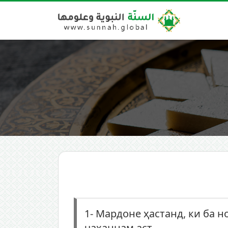
1-
Мардоне ҳастанд, ки ба н
ҷаҳаннам аст