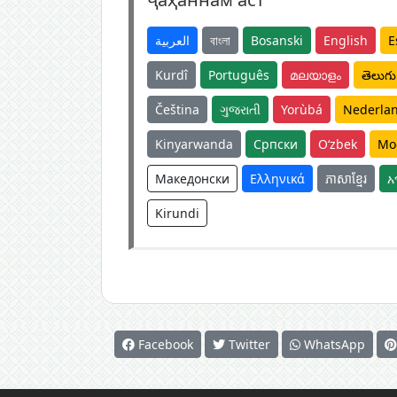
العربية
বাংলা
Bosanski
English
E
Kurdî
Português
മലയാളം
తెలుగు
Čeština
ગુજરાતી
Yorùbá
Nederla
Kinyarwanda
Српски
O‘zbek
Mo
Македонски
Ελληνικά
ភាសាខ្មែរ
አ
Kirundi
Facebook
Twitter
WhatsApp