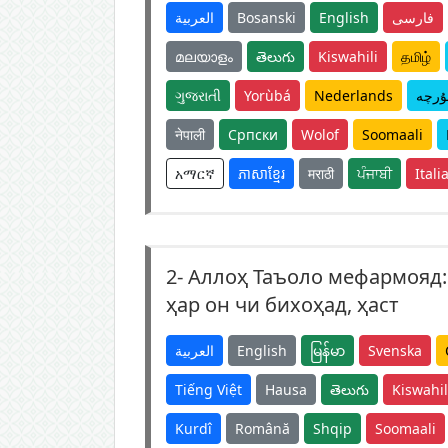
العربية
Bosanski
English
فارسی
മലയാളം
తెలుగు
Kiswahili
தமிழ்
ગુજરાતી
Yorùbá
Nederlands
ۇرچە
नेपाली
Српски
Wolof
Soomaali
አማርኛ
ភាសាខ្មែរ
मराठी
ਪੰਜਾਬੀ
Itali
2-
Аллоҳ Таъоло мефармояд:
ҳар он чи бихоҳад, ҳаст
العربية
English
မြန်မာ
Svenska
Tiếng Việt
Hausa
తెలుగు
Kiswahil
Kurdî
Română
Shqip
Soomaali