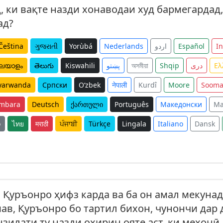
д, ки вақте назди хонаводаи худ бармегардад
ад?
Čeština
ગુજરાતી
Yorùbá
Nederlands
اردو
Español
I
ലയാളം
తెలుగు
Kiswahili
پښتو
অসমীয়া
Shqip
دری
Ελ
yarwanda
Српски
O‘zbek
नेपाली
Kurdî
Moore
Sooma
mbara
Deutsch
ქართული
Português
Македонски
Ma
o
ไทย
मराठी
ਪੰਜਾਬੀ
Türkçe
Lingala
Italiano
Dansk
и Қуръонро ҳифз карда ва ба он амал мекунад
в, Қуръонро бо тартил бихон, чунончи дар 
нзилати ту назди охирин ояте аст, ки мехонӣ