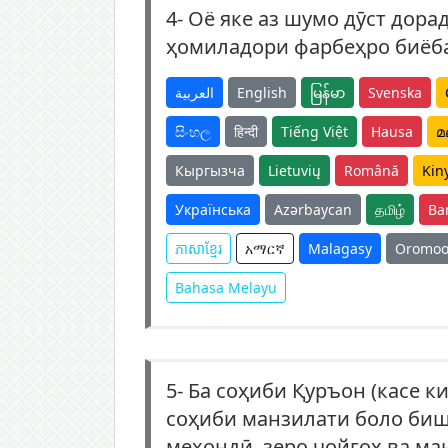
4-
Оё яке аз шумо дӯст дора
ҳомиладори фарбеҳро биёб
العربية
English
မြန်မာ
Svenska
සිංහල
हिन्दी
Tiếng Việt
Hausa
മ
Кыргызча
Lietuvių
Română
Kin
Українська
Azərbaycan
தமிழ்
Ba
ភាសាខ្មែរ
አማርኛ
Malagasy
Oromo
Bahasa Melayu
5-
Ба соҳиби Қуръон (касе к
соҳиби манзилати боло биша
мехондӣ, зеро ҷойгоҳ ва ма