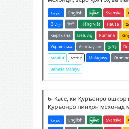
العربية
English
မြန်မာ
Svenska
සිංහල
हिन्दी
Tiếng Việt
Hausa
മ
Кыргызча
Lietuvių
Română
Kin
Українська
Azərbaycan
தமிழ்
De
ភាសាខ្មែរ
አማርኛ
Malagasy
Oromo
Bahasa Melayu
6-
Касе, ки Қуръонро ошкор 
Қуръонро пинҳон мехонад м
العربية
English
မြန်မာ
Svenska