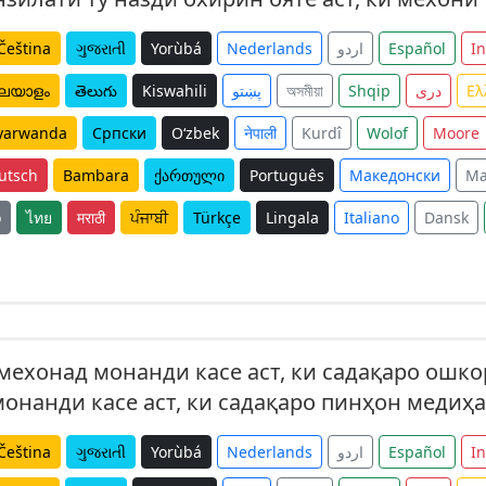
Čeština
ગુજરાતી
Yorùbá
Nederlands
اردو
Español
I
ലയാളം
తెలుగు
Kiswahili
پښتو
অসমীয়া
Shqip
دری
Ελ
yarwanda
Српски
O‘zbek
नेपाली
Kurdî
Wolof
Moore
utsch
Bambara
ქართული
Português
Македонски
Ma
o
ไทย
मराठी
ਪੰਜਾਬੀ
Türkçe
Lingala
Italiano
Dansk
мехонад монанди касе аст, ки садақаро ошкор
онанди касе аст, ки садақаро пинҳон медиҳ
Čeština
ગુજરાતી
Yorùbá
Nederlands
اردو
Español
I