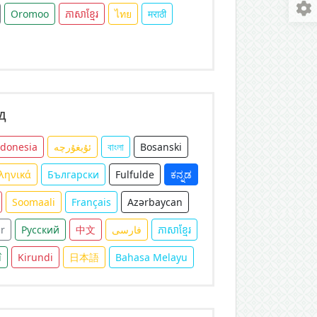
Oromoo
ភាសាខ្មែរ
ไทย
मराठी
д
ndonesia
ئۇيغۇرچە
বাংলা
Bosanski
ληνικά
Български
Fulfulde
ಕನ್ನಡ
Soomaali
Français
Azərbaycan
r
Русский
中文
فارسی
ភាសាខ្មែរ
î
Kirundi
日本語
Bahasa Melayu