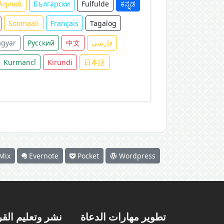
ληνικά
Български
Fulfulde
ಕನ್ನಡ
Soomaali
Français
Tagalog
gyar
Русский
中文
فارسی
Kurmancî
Kirundi
日本語
Mix
Evernote
Pocket
Wordpress
تطوير مهارات الدعاة
نشر وتعليم الق