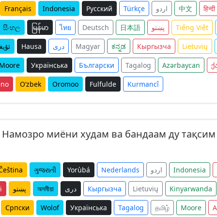
Français
Indonesia
Русский
Türkçe
اردو
中文
हिन्दी
සිංහල
မြန်မာ
ไทย
Deutsch
日本語
پښتو
Tiếng Việt
ئۇيغ
Hausa
دری
Magyar
ಕನ್ನಡ
Кыргызча
Lietuvių
Moore
Українська
Български
Tagalog
Azərbaycan
ქ
ano
O‘zbek
Oromoo
Fulfulde
Kurmancî
 Намозро миёни худам ва бандаам ду тақсим
Čeština
ગુજરાતી
Yorùbá
Nederlands
اردو
Indonesia
i
پښتو
অসমীয়া
دری
Кыргызча
Lietuvių
Kinyarwanda
Српски
Wolof
Українська
Tagalog
தமிழ்
Moore
A