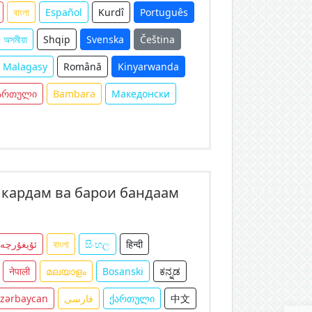
বাংলা
Español
Kurdî
Português
অসমীয়া
Shqip
Svenska
Čeština
Malagasy
Română
Kinyarwanda
ართული
Bambara
Македонски
 кардам ва барои бандаам
ئۇيغۇرچە
বাংলা
සිංහල
हिन्दी
नेपाली
മലയാളം
Bosanski
ಕನ್ನಡ
zərbaycan
فارسی
ქართული
中文