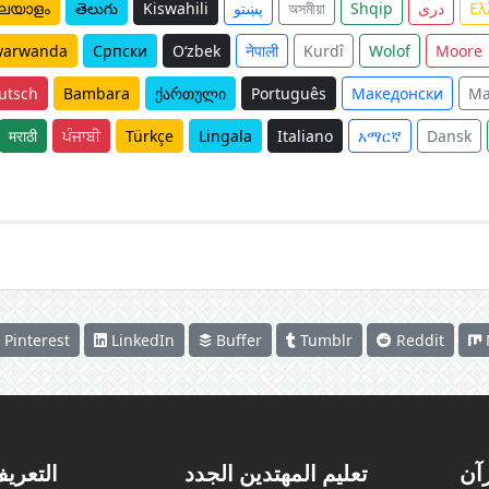
ലയാളം
తెలుగు
Kiswahili
پښتو
অসমীয়া
Shqip
دری
Ελ
yarwanda
Српски
O‘zbek
नेपाली
Kurdî
Wolof
Moore
utsch
Bambara
ქართული
Português
Македонски
Ma
मराठी
ਪੰਜਾਬੀ
Türkçe
Lingala
Italiano
አማርኛ
Dansk
Pinterest
LinkedIn
Buffer
Tumblr
Reddit
رآن
تعليم المهتدين الجدد
التعريف