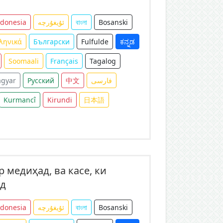
ndonesia
ئۇيغۇرچە
বাংলা
Bosanski
ληνικά
Български
Fulfulde
ಕನ್ನಡ
Soomaali
Français
Tagalog
gyar
Русский
中文
فارسی
Kurmancî
Kirundi
日本語
 медиҳад, ва касе, ки
ад
ndonesia
ئۇيغۇرچە
বাংলা
Bosanski