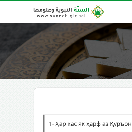
1-
Ҳар кас як ҳарф аз Қуръон