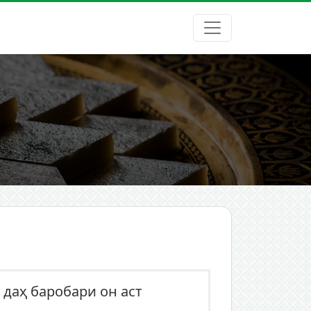
 даҳ баробари он аст