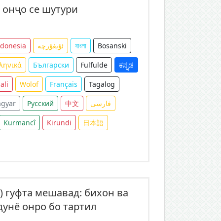
, онҷо се шутури
ndonesia
ئۇيغۇرچە
বাংলা
Bosanski
ληνικά
Български
Fulfulde
ಕನ್ನಡ
ali
Wolof
Français
Tagalog
gyar
Русский
中文
فارسی
Kurmancî
Kirundi
日本語
) гуфта мешавад: бихон ва
дунё онро бо тартил