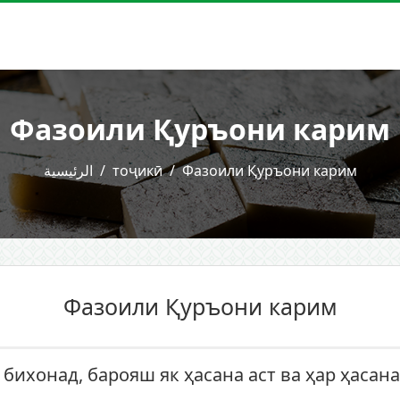
Фазоили Қуръони карим
الرئيسية
тоҷикӣ
Фазоили Қуръони карим
Фазоили Қуръони карим
 бихонад, барояш як ҳасана аст ва ҳар ҳасана