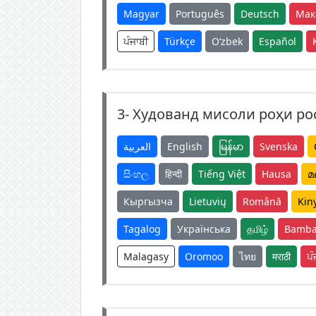
Magyar
Português
Deutsch
Мак
ਪੰਜਾਬੀ
Türkçe
O‘zbek
Español
3-
Худованд мисоли роҳи рос
العربية
English
မြန်မာ
Svenska
සිංහල
हिन्दी
Tiếng Việt
Hausa
മ
Кыргызча
Lietuvių
Română
Kin
Tagalog
Українська
தமிழ்
Bamba
Malagasy
Oromoo
ไทย
मराठी
ਪੰ