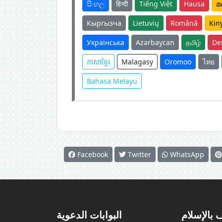
සිංහල
हिन्दी
Tiếng Việt
Hausa
മ
Кыргызча
Lietuvių
Română
Kin
Українська
Azərbaycan
தமிழ்
De
ភាសាខ្មែរ
Malagasy
Oromoo
ไทย
Bahasa Melayu
Facebook
Twitter
WhatsApp
 بالإسلام
البوابات الدعوية