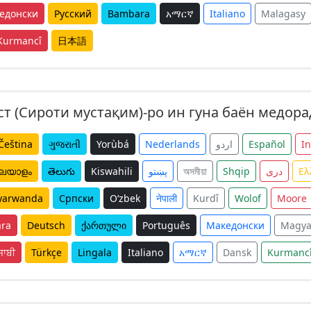
едонски
Русский
Bambara
አማርኛ
Italiano
Malagasy
Kurmancî
日本語
т (Сироти мустақим)-ро ин гуна баён медора
Čeština
ગુજરાતી
Yorùbá
Nederlands
اردو
Español
I
ലയാളം
తెలుగు
Kiswahili
پښتو
অসমীয়া
Shqip
دری
Ελ
yarwanda
Српски
O‘zbek
नेपाली
Kurdî
Wolof
Moore
ra
Deutsch
ქართული
Português
Македонски
Magya
ਜਾਬੀ
Türkçe
Lingala
Italiano
አማርኛ
Dansk
Kurmanc