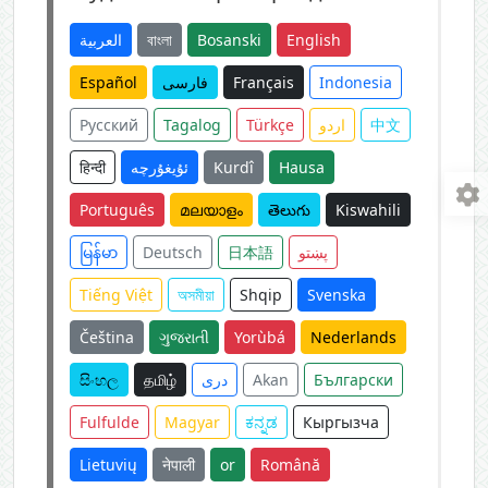
العربية
বাংলা
Bosanski
English
Español
فارسی
Français
Indonesia
Русский
Tagalog
Türkçe
اردو
中文
हिन्दी
ئۇيغۇرچە
Kurdî
Hausa
Português
മലയാളം
తెలుగు
Kiswahili
မြန်မာ
Deutsch
日本語
پښتو
Tiếng Việt
অসমীয়া
Shqip
Svenska
Čeština
ગુજરાતી
Yorùbá
Nederlands
සිංහල
தமிழ்
دری
Akan
Български
Fulfulde
Magyar
ಕನ್ನಡ
Кыргызча
Lietuvių
नेपाली
or
Română