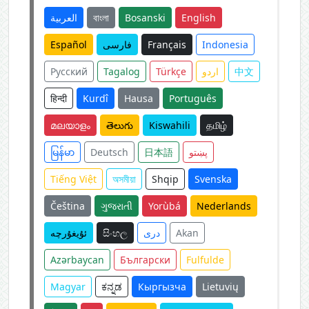
العربية
বাংলা
Bosanski
English
Español
فارسی
Français
Indonesia
Русский
Tagalog
Türkçe
اردو
中文
हिन्दी
Kurdî
Hausa
Português
മലയാളം
తెలుగు
Kiswahili
தமிழ்
မြန်မာ
Deutsch
日本語
پښتو
Tiếng Việt
অসমীয়া
Shqip
Svenska
Čeština
ગુજરાતી
Yorùbá
Nederlands
ئۇيغۇرچە
සිංහල
دری
Akan
Azərbaycan
Български
Fulfulde
Magyar
ಕನ್ನಡ
Кыргызча
Lietuvių