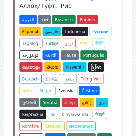
Аллоҳ? Гуфт: "Риё
العربية
বাংলা
Bosanski
English
Español
فارسی
Indonesia
Русский
Tagalog
Türkçe
اردو
中文
हिन्दी
ئۇيغۇرچە
Kurdî
Hausa
Português
മലയാളം
తెలుగు
Kiswahili
မြန်မာ
Deutsch
日本語
پښتو
Tiếng Việt
অসমীয়া
Shqip
Svenska
Čeština
ગુજરાતી
Yorùbá
සිංහල
தமிழ்
دری
Кыргызча
or
Kinyarwanda
नेपाली
Română
Lietuvių
Nederlands