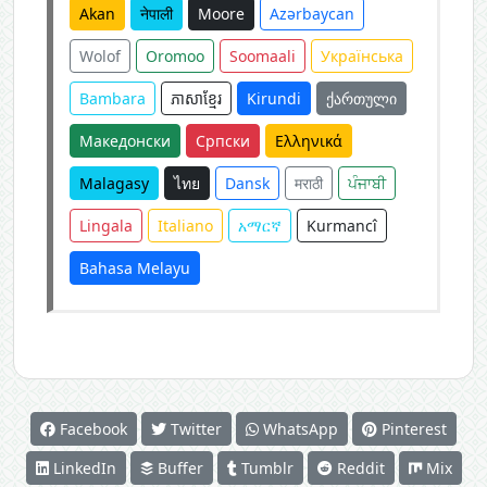
Akan
नेपाली
Moore
Azərbaycan
Wolof
Oromoo
Soomaali
Українська
Bambara
ភាសាខ្មែរ
Kirundi
ქართული
Македонски
Српски
Ελληνικά
Malagasy
ไทย
Dansk
मराठी
ਪੰਜਾਬੀ
Lingala
Italiano
አማርኛ
Kurmancî
Bahasa Melayu
Facebook
Twitter
WhatsApp
Pinterest
LinkedIn
Buffer
Tumblr
Reddit
Mix