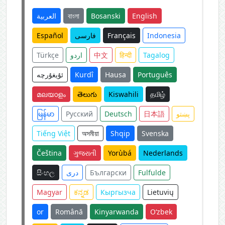
العربية
বাংলা
Bosanski
English
Español
فارسی
Français
Indonesia
Türkçe
اردو
中文
हिन्दी
Tagalog
ئۇيغۇرچە
Kurdî
Hausa
Português
മലയാളം
తెలుగు
Kiswahili
தமிழ்
မြန်မာ
Русский
Deutsch
日本語
پښتو
Tiếng Việt
অসমীয়া
Shqip
Svenska
Čeština
ગુજરાતી
Yorùbá
Nederlands
සිංහල
دری
Български
Fulfulde
Magyar
ಕನ್ನಡ
Кыргызча
Lietuvių
or
Română
Kinyarwanda
O‘zbek