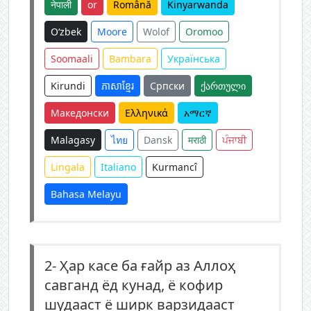
नेपाली
or
Română
Kinyarwanda
O‘zbek
Moore
Wolof
Oromoo
Soomaali
Bambara
Українська
Kirundi
ភាសាខ្មែរ
Српски
ქართული
Македонски
Ελληνικά
አማርኛ
Malagasy
ไทย
Dansk
मराठी
ਪੰਜਾਬੀ
Lingala
Italiano
Kurmancî
Bahasa Melayu
2-
Ҳар касе ба ғайр аз Аллоҳ
савганд ёд кунад, ё кофир
шудааст ё ширк варзидааст