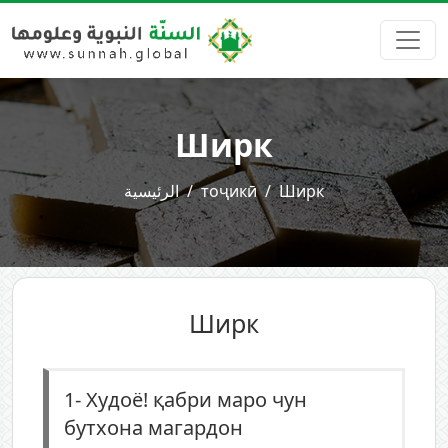
Ширк
الرئيسية
тоҷикӣ
Ширк
Ширк
1-
Худоё! қабри маро чун
бутхона магардон