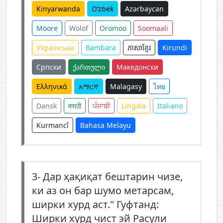
Kinyarwanda
O‘zbek
Azərbaycan
Moore
Wolof
Oromoo
Soomaali
Українська
Bambara
ភាសាខ្មែរ
Kirundi
Српски
ქართული
Македонски
Ελληνικά
አማርኛ
Malagasy
ไทย
Dansk
मराठी
ਪੰਜਾਬੀ
Lingala
Italiano
Kurmancî
Bahasa Melayu
3-
Дар ҳақиқат бештарин чизе,
ки аз он бар шумо метарсам,
ширки хурд аст." Гуфтанд:
Ширки хурд чист эй Расули