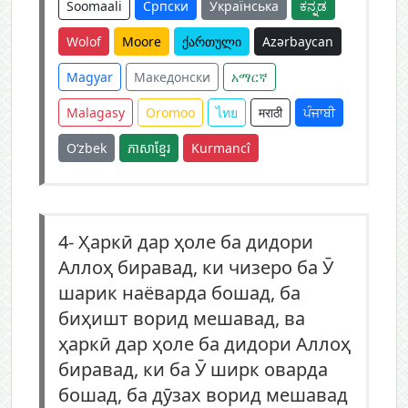
Soomaali
Српски
Українська
ಕನ್ನಡ
Wolof
Moore
ქართული
Azərbaycan
Magyar
Македонски
አማርኛ
Malagasy
Oromoo
ไทย
मराठी
ਪੰਜਾਬੀ
O‘zbek
ភាសាខ្មែរ
Kurmancî
4-
Ҳаркӣ дар ҳоле ба дидори
Аллоҳ биравад, ки чизеро ба Ӯ
шарик наёварда бошад, ба
биҳишт ворид мешавад, ва
ҳаркӣ дар ҳоле ба дидори Аллоҳ
биравад, ки ба Ӯ ширк оварда
бошад, ба дӯзах ворид мешавад